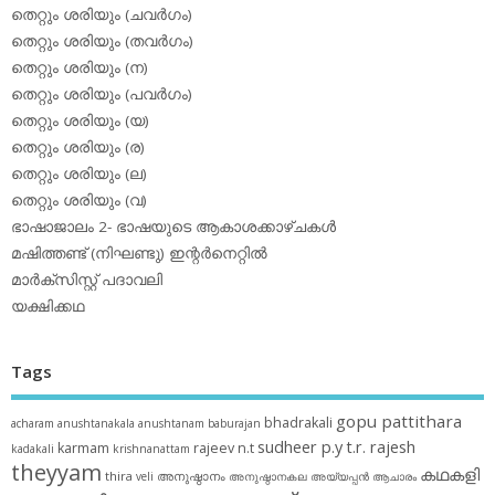
തെറ്റും ശരിയും (ചവര്‍ഗം)
തെറ്റും ശരിയും (തവര്‍ഗം)
തെറ്റും ശരിയും (ന)
തെറ്റും ശരിയും (പവര്‍ഗം)
തെറ്റും ശരിയും (യ)
തെറ്റും ശരിയും (ര)
തെറ്റും ശരിയും (ല)
തെറ്റും ശരിയും (വ)
ഭാഷാജാലം 2- ഭാഷയുടെ ആകാശക്കാഴ്ചകള്‍
മഷിത്തണ്ട് (നിഘണ്ടു) ഇന്റര്‍നെറ്റില്‍
മാര്‍ക്‌സിസ്റ്റ് പദാവലി
യക്ഷിക്കഥ
Tags
gopu pattithara
bhadrakali
acharam
anushtanakala
anushtanam
baburajan
sudheer p.y
t.r. rajesh
karmam
rajeev n.t
kadakali
krishnanattam
theyyam
കഥകളി
thira
അനുഷ്ഠാനം
veli
അനുഷ്ഠാനകല
അയ്യപ്പന്‍
ആചാരം