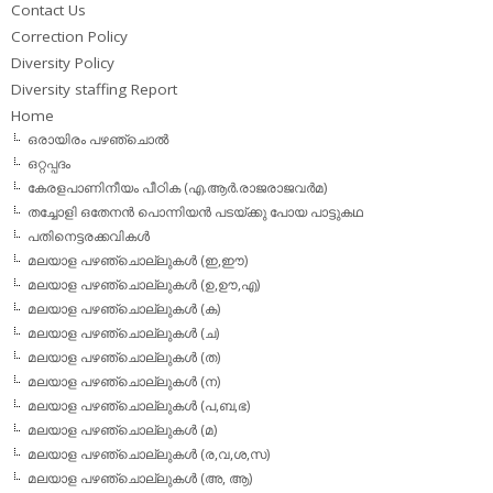
Contact Us
Correction Policy
Diversity Policy
Diversity staffing Report
Home
ഒരായിരം പഴഞ്ചൊല്‍
ഒറ്റപ്പദം
കേരളപാണിനീയം പീഠിക (എ.ആര്‍.രാജരാജവര്‍മ)
തച്ചോളി ഒതേനൻ പൊന്നിയൻ പടയ്‌ക്കു പോയ പാട്ടുകഥ
പതിനെട്ടരക്കവികള്‍
മലയാള പഴഞ്ചൊല്ലുകള്‍ (ഇ,ഈ)
മലയാള പഴഞ്ചൊല്ലുകള്‍ (ഉ,ഊ,എ)
മലയാള പഴഞ്ചൊല്ലുകള്‍ (ക)
മലയാള പഴഞ്ചൊല്ലുകള്‍ (ച)
മലയാള പഴഞ്ചൊല്ലുകള്‍ (ത)
മലയാള പഴഞ്ചൊല്ലുകള്‍ (ന)
മലയാള പഴഞ്ചൊല്ലുകള്‍ (പ,ബ,ഭ)
മലയാള പഴഞ്ചൊല്ലുകള്‍ (മ)
മലയാള പഴഞ്ചൊല്ലുകള്‍ (ര,വ,ശ,സ)
മലയാള പഴഞ്ചൊല്ലുകൾ (അ, ആ)