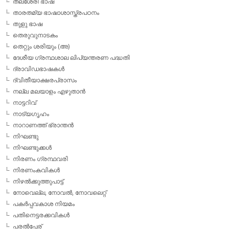
തലശേരി ഭാഷ
താരതമ്യ ഭാഷാശാസ്ത്രപഠനം
തുളു ഭാഷ
തെരുവുനാടകം
തെറ്റും ശരിയും (അ)
ദേശീയ ഗ്രന്ഥശാല ലിപ്യന്തരണ പദ്ധതി
ദ്രാവിഡഭാഷകള്‍
ദ്വിതീയാക്ഷരപ്രാസം
നല്ല മലയാളം എഴുതാന്‍
നാട്ടറിവ്
നാട്യഗൃഹം
നാറാണത്ത് ഭ്രാന്തന്‍
നിഘണ്ടു
നിഘണ്ടുക്കള്‍
നിരണം ഗ്രന്ഥവരി
നിരണംകവികള്‍
നിഴല്‍ക്കുത്തുപാട്ട്
നോവെല്ല, നോവല്‍, നോവലെറ്റ്
പകര്‍പ്പവകാശ നിയമം
പതിനെട്ടരക്കവികള്‍
പരല്‍പ്പേര്