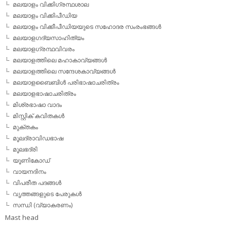
മലയാളം വിക്കിഗ്രന്ഥശാല
മലയാളം വിക്കിപീഡിയ
മലയാളം വിക്കീപീഡിയയുടെ സഹോദര സംരംഭങ്ങള്‍
മലയാളഗദ്യസാഹിത്യം
മലയാളഗ്രന്ഥവിവരം
മലയാളത്തിലെ മഹാകാവ്യങ്ങള്‍
മലയാളത്തിലെ സന്ദേശകാവ്യങ്ങള്‍
മലയാളബൈബിള്‍ പരിഭാഷാചരിത്രം
മലയാളഭാഷാചരിത്രം
മിശ്രഭാഷാ വാദം
മിസ്റ്റിക് കവിതകള്‍
മുക്തകം
മൂലദ്രാവിഡഭാഷ
മൂലഭദ്രി
യൂണികോഡ്
വായനദിനം
വിപരീത പദങ്ങള്‍
വൃത്തങ്ങളുടെ പേരുകള്‍
സന്ധി (വ്യാകരണം)
Mast head