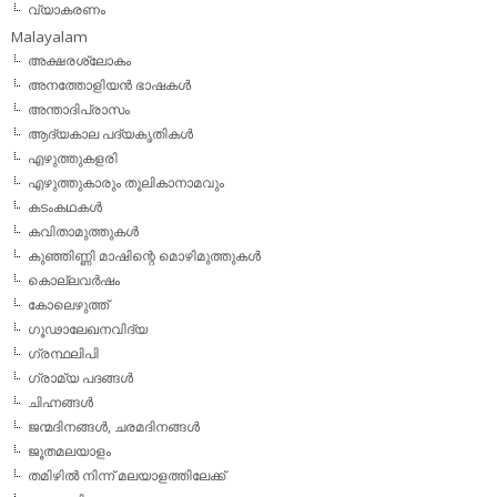
വ്യാകരണം
Malayalam
അക്ഷരശ്ലോകം
അനത്തോളിയന്‍ ഭാഷകള്‍
അന്താദിപ്രാസം
ആദ്യകാല പദ്യകൃതികള്‍
എഴുത്തുകളരി
എഴുത്തുകാരും തൂലികാനാമവും
കടംകഥകള്‍
കവിതാമുത്തുകള്‍
കുഞ്ഞിണ്ണി മാഷിന്റെ മൊഴിമുത്തുകള്‍
കൊല്ലവര്‍ഷം
കോലെഴുത്ത്
ഗൂഢാലേഖനവിദ്യ
ഗ്രന്ഥലിപി
ഗ്രാമ്യ പദങ്ങള്‍
ചിഹ്നങ്ങള്‍
ജന്മദിനങ്ങള്‍, ചരമദിനങ്ങള്‍
ജൂതമലയാളം
തമിഴില്‍ നിന്ന് മലയാളത്തിലേക്ക്