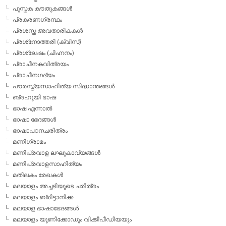
പുസ്തക കൗതുകങ്ങള്‍
പ്രകരണഗ്രന്ഥം
പ്രശസ്ത അവതാരികകള്‍
പ്രശ്‌നോത്തരി (ക്വിസ്)
പ്രശ്ലേഷം (ചിഹ്നനം)
പ്രാചീനകവിത്രയം
പ്രാചീനഗദ്യം
പൗരസ്ത്യസാഹിത്യ സിദ്ധാന്തങ്ങള്‍
ബ്രഹൂയി ഭാഷ
ഭാഷ എന്നാല്‍
ഭാഷാ ഭേദങ്ങള്‍
ഭാഷാപഠനചരിത്രം
മണിഗ്രാമം
മണിപ്രവാള ലഘുകാവ്യങ്ങള്‍
മണിപ്രവാളസാഹിത്യം
മതിലകം രേഖകള്‍
മലയാളം അച്ചടിയുടെ ചരിത്രം
മലയാളം ബ്രിട്ടാനിക്ക
മലയാള ഭാഷാഭേദങ്ങള്‍
മലയാളം യൂണിക്കോഡും വിക്കീപീഡിയയും