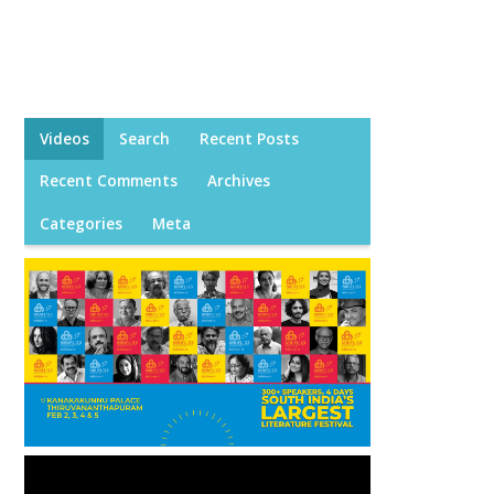
Videos
Search
Recent Posts
Recent Comments
Archives
Categories
Meta