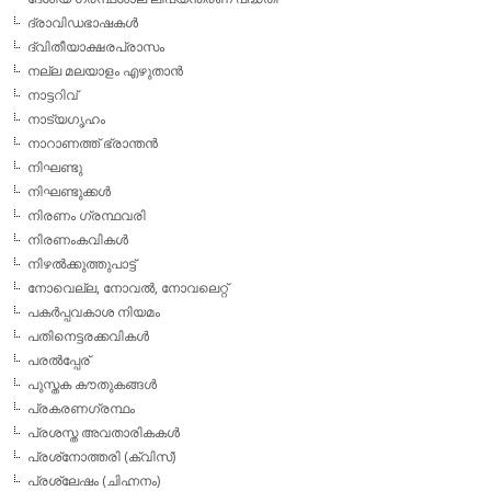
ദ്രാവിഡഭാഷകള്‍
ദ്വിതീയാക്ഷരപ്രാസം
നല്ല മലയാളം എഴുതാന്‍
നാട്ടറിവ്
നാട്യഗൃഹം
നാറാണത്ത് ഭ്രാന്തന്‍
നിഘണ്ടു
നിഘണ്ടുക്കള്‍
നിരണം ഗ്രന്ഥവരി
നിരണംകവികള്‍
നിഴല്‍ക്കുത്തുപാട്ട്
നോവെല്ല, നോവല്‍, നോവലെറ്റ്
പകര്‍പ്പവകാശ നിയമം
പതിനെട്ടരക്കവികള്‍
പരല്‍പ്പേര്
പുസ്തക കൗതുകങ്ങള്‍
പ്രകരണഗ്രന്ഥം
പ്രശസ്ത അവതാരികകള്‍
പ്രശ്‌നോത്തരി (ക്വിസ്)
പ്രശ്ലേഷം (ചിഹ്നനം)