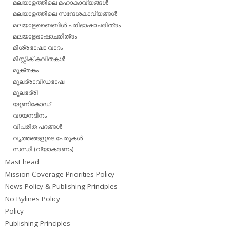
മലയാളത്തിലെ മഹാകാവ്യങ്ങള്‍
മലയാളത്തിലെ സന്ദേശകാവ്യങ്ങള്‍
മലയാളബൈബിള്‍ പരിഭാഷാചരിത്രം
മലയാളഭാഷാചരിത്രം
മിശ്രഭാഷാ വാദം
മിസ്റ്റിക് കവിതകള്‍
മുക്തകം
മൂലദ്രാവിഡഭാഷ
മൂലഭദ്രി
യൂണികോഡ്
വായനദിനം
വിപരീത പദങ്ങള്‍
വൃത്തങ്ങളുടെ പേരുകള്‍
സന്ധി (വ്യാകരണം)
Mast head
Mission Coverage Priorities Policy
News Policy & Publishing Principles
No Bylines Policy
Policy
Publishing Principles