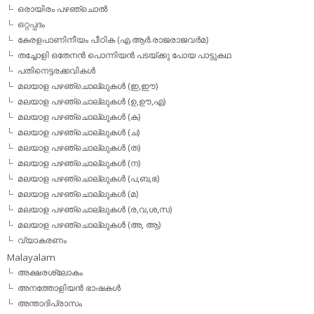
ഒരായിരം പഴഞ്ചൊല്‍
ഒറ്റപ്പദം
കേരളപാണിനീയം പീഠിക (എ.ആര്‍.രാജരാജവര്‍മ)
തച്ചോളി ഒതേനൻ പൊന്നിയൻ പടയ്‌ക്കു പോയ പാട്ടുകഥ
പതിനെട്ടരക്കവികള്‍
മലയാള പഴഞ്ചൊല്ലുകള്‍ (ഇ,ഈ)
മലയാള പഴഞ്ചൊല്ലുകള്‍ (ഉ,ഊ,എ)
മലയാള പഴഞ്ചൊല്ലുകള്‍ (ക)
മലയാള പഴഞ്ചൊല്ലുകള്‍ (ച)
മലയാള പഴഞ്ചൊല്ലുകള്‍ (ത)
മലയാള പഴഞ്ചൊല്ലുകള്‍ (ന)
മലയാള പഴഞ്ചൊല്ലുകള്‍ (പ,ബ,ഭ)
മലയാള പഴഞ്ചൊല്ലുകള്‍ (മ)
മലയാള പഴഞ്ചൊല്ലുകള്‍ (ര,വ,ശ,സ)
മലയാള പഴഞ്ചൊല്ലുകൾ (അ, ആ)
വ്യാകരണം
Malayalam
അക്ഷരശ്ലോകം
അനത്തോളിയന്‍ ഭാഷകള്‍
അന്താദിപ്രാസം