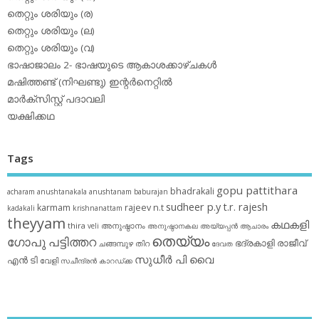
തെറ്റും ശരിയും (ര)
തെറ്റും ശരിയും (ല)
തെറ്റും ശരിയും (വ)
ഭാഷാജാലം 2- ഭാഷയുടെ ആകാശക്കാഴ്ചകള്‍
മഷിത്തണ്ട് (നിഘണ്ടു) ഇന്റര്‍നെറ്റില്‍
മാര്‍ക്‌സിസ്റ്റ് പദാവലി
യക്ഷിക്കഥ
Tags
gopu pattithara
bhadrakali
acharam
anushtanakala
anushtanam
baburajan
sudheer p.y
t.r. rajesh
karmam
rajeev n.t
kadakali
krishnanattam
theyyam
കഥകളി
thira
അനുഷ്ഠാനം
veli
അനുഷ്ഠാനകല
അയ്യപ്പന്‍
ആചാരം
തെയ്യം
ഗോപു പട്ടിത്തറ
ഭദ്രകാളി
രാജീവ്
ചങ്ങമ്പുഴ
തിറ
ദേവത
സുധീര്‍ പി വൈ
എൻ ടി
വേളി
സചീന്ദ്രന്‍ കാറഡ്ക്ക