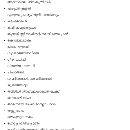
ആദ്യകാല പദ്യകൃതികള്‍
എഴുത്തുകളരി
എഴുത്തുകാരും തൂലികാനാമവും
കടംകഥകള്‍
കവിതാമുത്തുകള്‍
കുഞ്ഞിണ്ണി മാഷിന്റെ മൊഴിമുത്തുകള്‍
കൊല്ലവര്‍ഷം
കോലെഴുത്ത്
ഗൂഢാലേഖനവിദ്യ
ഗ്രന്ഥലിപി
ഗ്രാമ്യ പദങ്ങള്‍
ചിഹ്നങ്ങള്‍
ജന്മദിനങ്ങള്‍, ചരമദിനങ്ങള്‍
ജൂതമലയാളം
തമിഴില്‍ നിന്ന് മലയാളത്തിലേക്ക്
തലശേരി ഭാഷ
താരതമ്യ ഭാഷാശാസ്ത്രപഠനം
തുളു ഭാഷ
തെരുവുനാടകം
തെറ്റും ശരിയും (അ)
ദേശീയ ഗ്രന്ഥശാല ലിപ്യന്തരണ പദ്ധതി