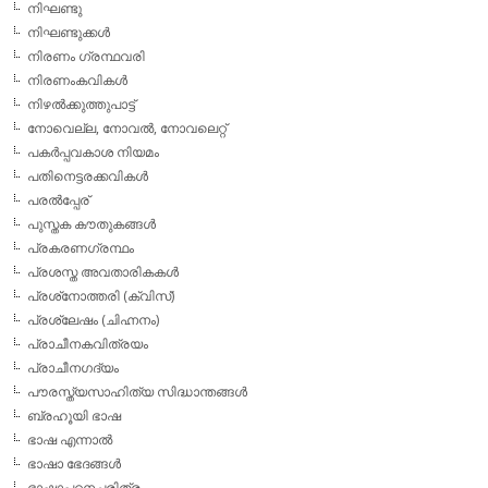
നിഘണ്ടു
നിഘണ്ടുക്കള്‍
നിരണം ഗ്രന്ഥവരി
നിരണംകവികള്‍
നിഴല്‍ക്കുത്തുപാട്ട്
നോവെല്ല, നോവല്‍, നോവലെറ്റ്
പകര്‍പ്പവകാശ നിയമം
പതിനെട്ടരക്കവികള്‍
പരല്‍പ്പേര്
പുസ്തക കൗതുകങ്ങള്‍
പ്രകരണഗ്രന്ഥം
പ്രശസ്ത അവതാരികകള്‍
പ്രശ്‌നോത്തരി (ക്വിസ്)
പ്രശ്ലേഷം (ചിഹ്നനം)
പ്രാചീനകവിത്രയം
പ്രാചീനഗദ്യം
പൗരസ്ത്യസാഹിത്യ സിദ്ധാന്തങ്ങള്‍
ബ്രഹൂയി ഭാഷ
ഭാഷ എന്നാല്‍
ഭാഷാ ഭേദങ്ങള്‍
ഭാഷാപഠനചരിത്രം