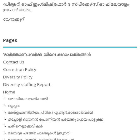
ഡിക്ഷ്ണറി ഓഫ് ഇംഗ്ലിഷ് ഫോര്‍ ദ സ്പീക്കേഴ്‌സ് ഓഫ് മലയാളം
ഉപോദ്ഘാതം
വേറാക്കൂറ്
Pages
‘മാര്‍ത്താണ്ഡവര്‍മ്മ’ യിലെ കഥാപാത്രങ്ങള്‍
Contact Us
Correction Policy
Diversity Policy
Diversity staffing Report
Home
ഒരായിരം പഴഞ്ചൊല്‍
ഒറ്റപ്പദം
കേരളപാണിനീയം പീഠിക (എ.ആര്‍.രാജരാജവര്‍മ)
തച്ചോളി ഒതേനൻ പൊന്നിയൻ പടയ്‌ക്കു പോയ പാട്ടുകഥ
പതിനെട്ടരക്കവികള്‍
മലയാള പഴഞ്ചൊല്ലുകള്‍ (ഇ,ഈ)
മലയാള പഴഞ്ചൊല്ലുകള്‍ (ഉ,ഊ,എ)