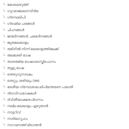
കോലെഴുത്ത്
ഗൂഢാലേഖനവിദ്യ
ഗ്രന്ഥലിപി
ഗ്രാമ്യ പദങ്ങള്‍
ചിഹ്നങ്ങള്‍
ജന്മദിനങ്ങള്‍, ചരമദിനങ്ങള്‍
ജൂതമലയാളം
തമിഴില്‍ നിന്ന് മലയാളത്തിലേക്ക്
തലശേരി ഭാഷ
താരതമ്യ ഭാഷാശാസ്ത്രപഠനം
തുളു ഭാഷ
തെരുവുനാടകം
തെറ്റും ശരിയും (അ)
ദേശീയ ഗ്രന്ഥശാല ലിപ്യന്തരണ പദ്ധതി
ദ്രാവിഡഭാഷകള്‍
ദ്വിതീയാക്ഷരപ്രാസം
നല്ല മലയാളം എഴുതാന്‍
നാട്ടറിവ്
നാട്യഗൃഹം
നാറാണത്ത് ഭ്രാന്തന്‍