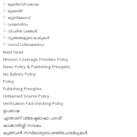
മൂലദ്രാവിഡഭാഷ
മൂലഭദ്രി
യൂണികോഡ്
വായനദിനം
വിപരീത പദങ്ങള്‍
വൃത്തങ്ങളുടെ പേരുകള്‍
സന്ധി (വ്യാകരണം)
Mast head
Mission Coverage Priorities Policy
News Policy & Publishing Principles
No Bylines Policy
Policy
Publishing Principles
UnNamed Source Policy
Verification Fact-checking Policy
ഉപഭാഷ
എന്താണ് ശ്രേഷ്ഠഭാഷാ പദവി?
കാക്കാരിശ്ശി നാടകം
കുഞ്ചന്‍ നമ്പ്യാരുടെപഴഞ്ചൊല്ലുകള്‍