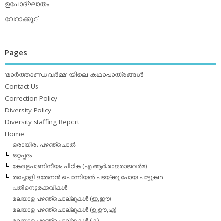
ഉപോദ്ഘാതം
വേറാക്കൂറ്
Pages
‘മാര്‍ത്താണ്ഡവര്‍മ്മ’ യിലെ കഥാപാത്രങ്ങള്‍
Contact Us
Correction Policy
Diversity Policy
Diversity staffing Report
Home
ഒരായിരം പഴഞ്ചൊല്‍
ഒറ്റപ്പദം
കേരളപാണിനീയം പീഠിക (എ.ആര്‍.രാജരാജവര്‍മ)
തച്ചോളി ഒതേനൻ പൊന്നിയൻ പടയ്‌ക്കു പോയ പാട്ടുകഥ
പതിനെട്ടരക്കവികള്‍
മലയാള പഴഞ്ചൊല്ലുകള്‍ (ഇ,ഈ)
മലയാള പഴഞ്ചൊല്ലുകള്‍ (ഉ,ഊ,എ)
മലയാള പഴഞ്ചൊല്ലുകള്‍ (ക)