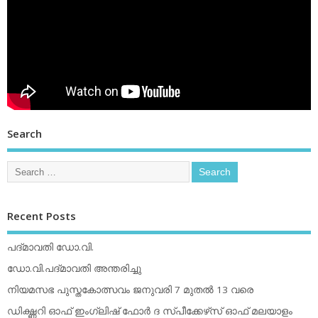
Search
Recent Posts
പദ്മാവതി ഡോ.വി.
ഡോ.വി.പദ്മാവതി അന്തരിച്ചു
നിയമസഭ പുസ്തകോത്സവം ജനുവരി 7 മുതല്‍ 13 വരെ
ഡിക്ഷ്ണറി ഓഫ് ഇംഗ്ലിഷ് ഫോര്‍ ദ സ്പീക്കേഴ്‌സ് ഓഫ് മലയാളം