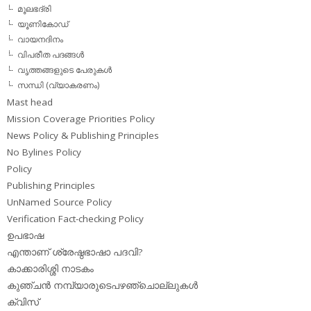
മൂലഭദ്രി
യൂണികോഡ്
വായനദിനം
വിപരീത പദങ്ങള്‍
വൃത്തങ്ങളുടെ പേരുകള്‍
സന്ധി (വ്യാകരണം)
Mast head
Mission Coverage Priorities Policy
News Policy & Publishing Principles
No Bylines Policy
Policy
Publishing Principles
UnNamed Source Policy
Verification Fact-checking Policy
ഉപഭാഷ
എന്താണ് ശ്രേഷ്ഠഭാഷാ പദവി?
കാക്കാരിശ്ശി നാടകം
കുഞ്ചന്‍ നമ്പ്യാരുടെപഴഞ്ചൊല്ലുകള്‍
ക്വിസ്