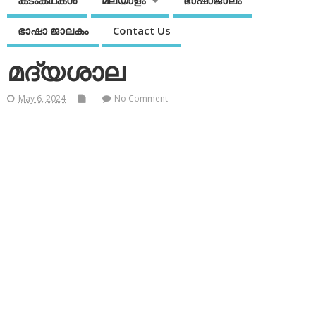
കടംകഥകള്‍
മലയാളം
ഭാഷാജാലം
ഭാഷാ ജാലകം
Contact Us
മദ്യശാല
May 6, 2024
No Comment