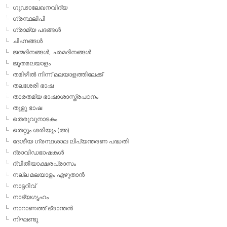
ഗൂഢാലേഖനവിദ്യ
ഗ്രന്ഥലിപി
ഗ്രാമ്യ പദങ്ങള്‍
ചിഹ്നങ്ങള്‍
ജന്മദിനങ്ങള്‍, ചരമദിനങ്ങള്‍
ജൂതമലയാളം
തമിഴില്‍ നിന്ന് മലയാളത്തിലേക്ക്
തലശേരി ഭാഷ
താരതമ്യ ഭാഷാശാസ്ത്രപഠനം
തുളു ഭാഷ
തെരുവുനാടകം
തെറ്റും ശരിയും (അ)
ദേശീയ ഗ്രന്ഥശാല ലിപ്യന്തരണ പദ്ധതി
ദ്രാവിഡഭാഷകള്‍
ദ്വിതീയാക്ഷരപ്രാസം
നല്ല മലയാളം എഴുതാന്‍
നാട്ടറിവ്
നാട്യഗൃഹം
നാറാണത്ത് ഭ്രാന്തന്‍
നിഘണ്ടു