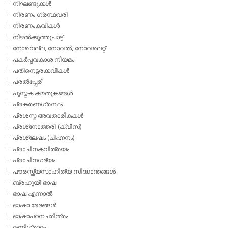
നിഘണ്ടുക്കള്‍
നിരണം ഗ്രന്ഥവരി
നിരണംകവികള്‍
നിഴല്‍ക്കുത്തുപാട്ട്
നോവെല്ല, നോവല്‍, നോവലെറ്റ്
പകര്‍പ്പവകാശ നിയമം
പതിനെട്ടരക്കവികള്‍
പരല്‍പ്പേര്
പുസ്തക കൗതുകങ്ങള്‍
പ്രകരണഗ്രന്ഥം
പ്രശസ്ത അവതാരികകള്‍
പ്രശ്‌നോത്തരി (ക്വിസ്)
പ്രശ്ലേഷം (ചിഹ്നനം)
പ്രാചീനകവിത്രയം
പ്രാചീനഗദ്യം
പൗരസ്ത്യസാഹിത്യ സിദ്ധാന്തങ്ങള്‍
ബ്രഹൂയി ഭാഷ
ഭാഷ എന്നാല്‍
ഭാഷാ ഭേദങ്ങള്‍
ഭാഷാപഠനചരിത്രം
മണിഗ്രാമം