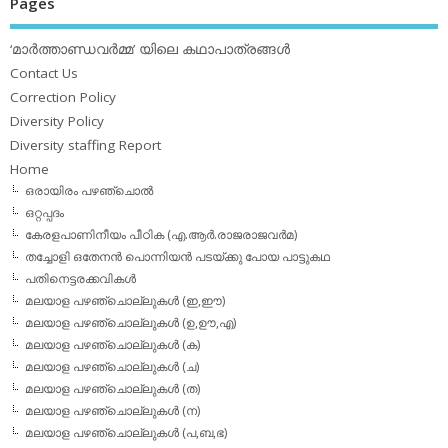
Pages
‘മാര്‍ത്താണ്ഡവര്‍മ്മ’ യിലെ കഥാപാത്രങ്ങള്‍
Contact Us
Correction Policy
Diversity Policy
Diversity staffing Report
Home
ഒരായിരം പഴഞ്ചൊല്‍
ഒറ്റപ്പദം
കേരളപാണിനീയം പീഠിക (എ.ആര്‍.രാജരാജവര്‍മ)
തച്ചോളി ഒതേനൻ പൊന്നിയൻ പടയ്‌ക്കു പോയ പാട്ടുകഥ
പതിനെട്ടരക്കവികള്‍
മലയാള പഴഞ്ചൊല്ലുകള്‍ (ഇ,ഈ)
മലയാള പഴഞ്ചൊല്ലുകള്‍ (ഉ,ഊ,എ)
മലയാള പഴഞ്ചൊല്ലുകള്‍ (ക)
മലയാള പഴഞ്ചൊല്ലുകള്‍ (ച)
മലയാള പഴഞ്ചൊല്ലുകള്‍ (ത)
മലയാള പഴഞ്ചൊല്ലുകള്‍ (ന)
മലയാള പഴഞ്ചൊല്ലുകള്‍ (പ,ബ,ഭ)