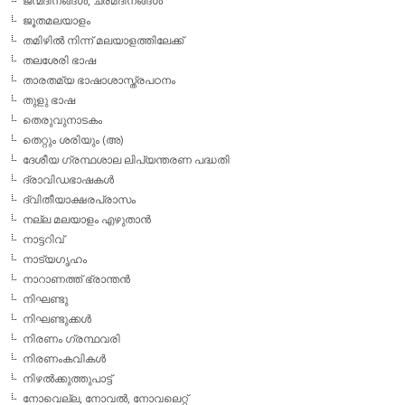
ജന്മദിനങ്ങള്‍, ചരമദിനങ്ങള്‍
ജൂതമലയാളം
തമിഴില്‍ നിന്ന് മലയാളത്തിലേക്ക്
തലശേരി ഭാഷ
താരതമ്യ ഭാഷാശാസ്ത്രപഠനം
തുളു ഭാഷ
തെരുവുനാടകം
തെറ്റും ശരിയും (അ)
ദേശീയ ഗ്രന്ഥശാല ലിപ്യന്തരണ പദ്ധതി
ദ്രാവിഡഭാഷകള്‍
ദ്വിതീയാക്ഷരപ്രാസം
നല്ല മലയാളം എഴുതാന്‍
നാട്ടറിവ്
നാട്യഗൃഹം
നാറാണത്ത് ഭ്രാന്തന്‍
നിഘണ്ടു
നിഘണ്ടുക്കള്‍
നിരണം ഗ്രന്ഥവരി
നിരണംകവികള്‍
നിഴല്‍ക്കുത്തുപാട്ട്
നോവെല്ല, നോവല്‍, നോവലെറ്റ്