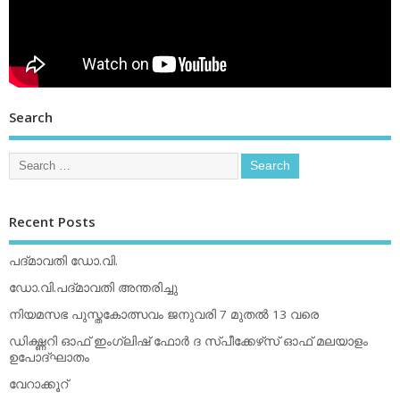
Search
Recent Posts
പദ്മാവതി ഡോ.വി.
ഡോ.വി.പദ്മാവതി അന്തരിച്ചു
നിയമസഭ പുസ്തകോത്സവം ജനുവരി 7 മുതല്‍ 13 വരെ
ഡിക്ഷ്ണറി ഓഫ് ഇംഗ്ലിഷ് ഫോര്‍ ദ സ്പീക്കേഴ്‌സ് ഓഫ് മലയാളം
ഉപോദ്ഘാതം
വേറാക്കൂറ്