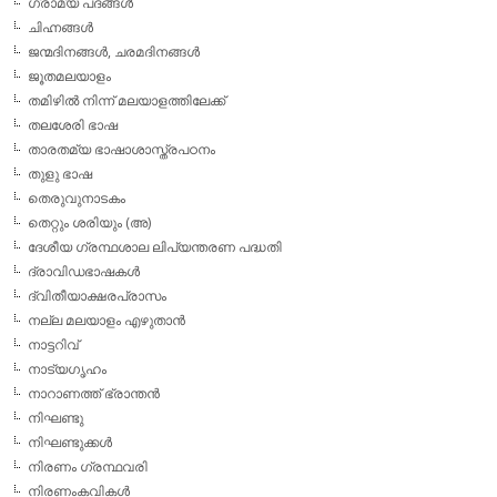
ഗ്രാമ്യ പദങ്ങള്‍
ചിഹ്നങ്ങള്‍
ജന്മദിനങ്ങള്‍, ചരമദിനങ്ങള്‍
ജൂതമലയാളം
തമിഴില്‍ നിന്ന് മലയാളത്തിലേക്ക്
തലശേരി ഭാഷ
താരതമ്യ ഭാഷാശാസ്ത്രപഠനം
തുളു ഭാഷ
തെരുവുനാടകം
തെറ്റും ശരിയും (അ)
ദേശീയ ഗ്രന്ഥശാല ലിപ്യന്തരണ പദ്ധതി
ദ്രാവിഡഭാഷകള്‍
ദ്വിതീയാക്ഷരപ്രാസം
നല്ല മലയാളം എഴുതാന്‍
നാട്ടറിവ്
നാട്യഗൃഹം
നാറാണത്ത് ഭ്രാന്തന്‍
നിഘണ്ടു
നിഘണ്ടുക്കള്‍
നിരണം ഗ്രന്ഥവരി
നിരണംകവികള്‍