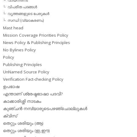
വായനദിനം
വിപരീത പദങ്ങള്‍
വൃത്തങ്ങളുടെ പേരുകള്‍
സന്ധി (വ്യാകരണം)
Mast head
Mission Coverage Priorities Policy
News Policy & Publishing Principles
No Bylines Policy
Policy
Publishing Principles
UnNamed Source Policy
Verification Fact-checking Policy
ഉപഭാഷ
എന്താണ് ശ്രേഷ്ഠഭാഷാ പദവി?
കാക്കാരിശ്ശി നാടകം
കുഞ്ചന്‍ നമ്പ്യാരുടെപഴഞ്ചൊല്ലുകള്‍
ക്വിസ്
തെറ്റും ശരിയും (ആ)
തെറ്റും ശരിയും (ഇ,ഈ)