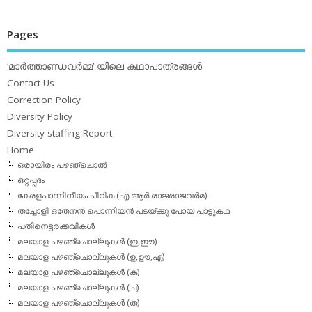
Pages
‘മാര്‍ത്താണ്ഡവര്‍മ്മ’ യിലെ കഥാപാത്രങ്ങള്‍
Contact Us
Correction Policy
Diversity Policy
Diversity staffing Report
Home
ഒരായിരം പഴഞ്ചൊല്‍
ഒറ്റപ്പദം
കേരളപാണിനീയം പീഠിക (എ.ആര്‍.രാജരാജവര്‍മ)
തച്ചോളി ഒതേനൻ പൊന്നിയൻ പടയ്‌ക്കു പോയ പാട്ടുകഥ
പതിനെട്ടരക്കവികള്‍
മലയാള പഴഞ്ചൊല്ലുകള്‍ (ഇ,ഈ)
മലയാള പഴഞ്ചൊല്ലുകള്‍ (ഉ,ഊ,എ)
മലയാള പഴഞ്ചൊല്ലുകള്‍ (ക)
മലയാള പഴഞ്ചൊല്ലുകള്‍ (ച)
മലയാള പഴഞ്ചൊല്ലുകള്‍ (ത)