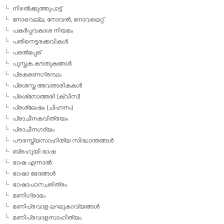
നിഴല്‍ക്കുത്തുപാട്ട്
നോവെല്ല, നോവല്‍, നോവലെറ്റ്
പകര്‍പ്പവകാശ നിയമം
പതിനെട്ടരക്കവികള്‍
പരല്‍പ്പേര്
പുസ്തക കൗതുകങ്ങള്‍
പ്രകരണഗ്രന്ഥം
പ്രശസ്ത അവതാരികകള്‍
പ്രശ്‌നോത്തരി (ക്വിസ്)
പ്രശ്ലേഷം (ചിഹ്നനം)
പ്രാചീനകവിത്രയം
പ്രാചീനഗദ്യം
പൗരസ്ത്യസാഹിത്യ സിദ്ധാന്തങ്ങള്‍
ബ്രഹൂയി ഭാഷ
ഭാഷ എന്നാല്‍
ഭാഷാ ഭേദങ്ങള്‍
ഭാഷാപഠനചരിത്രം
മണിഗ്രാമം
മണിപ്രവാള ലഘുകാവ്യങ്ങള്‍
മണിപ്രവാളസാഹിത്യം