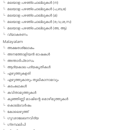
മലയാള പഴഞ്ചൊല്ലുകള്‍ (ന)
മലയാള പഴഞ്ചൊല്ലുകള്‍ (പ,ബ,ഭ)
മലയാള പഴഞ്ചൊല്ലുകള്‍ (മ)
മലയാള പഴഞ്ചൊല്ലുകള്‍ (ര,വ,ശ,സ)
മലയാള പഴഞ്ചൊല്ലുകൾ (അ, ആ)
വ്യാകരണം
Malayalam
അക്ഷരശ്ലോകം
അനത്തോളിയന്‍ ഭാഷകള്‍
അന്താദിപ്രാസം
ആദ്യകാല പദ്യകൃതികള്‍
എഴുത്തുകളരി
എഴുത്തുകാരും തൂലികാനാമവും
കടംകഥകള്‍
കവിതാമുത്തുകള്‍
കുഞ്ഞിണ്ണി മാഷിന്റെ മൊഴിമുത്തുകള്‍
കൊല്ലവര്‍ഷം
കോലെഴുത്ത്
ഗൂഢാലേഖനവിദ്യ
ഗ്രന്ഥലിപി