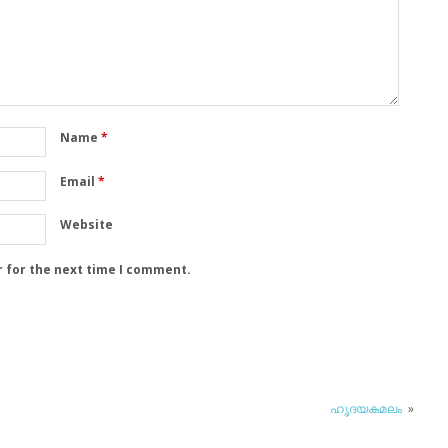
Name
*
Email
*
Website
r for the next time I comment.
ഹൃദയകമലം
»