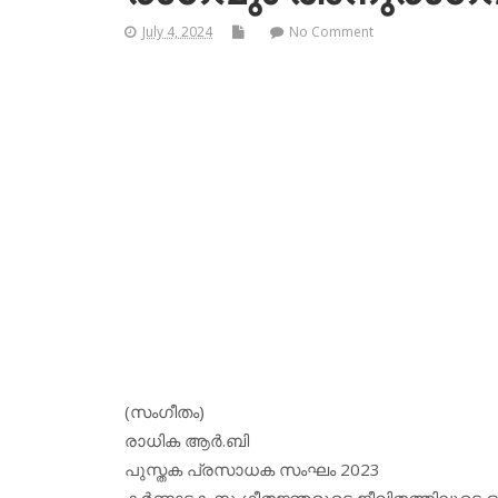
July 4, 2024
No Comment
(സംഗീതം)
രാധിക ആര്‍.ബി
പുസ്തക പ്രസാധക സംഘം 2023
കര്‍ണാടക സംഗീതജ്ഞരുടെ ജീവിതത്തിലൂടെ ഒരെത