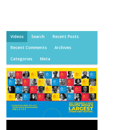
Videos
Search
Recent Posts
Recent Comments
Archives
Categories
Meta