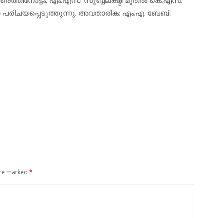
െ പരിചയപ്പെടുത്തുന്നു. അവതാരിക: എം.എ. ബേബി.
are marked
*