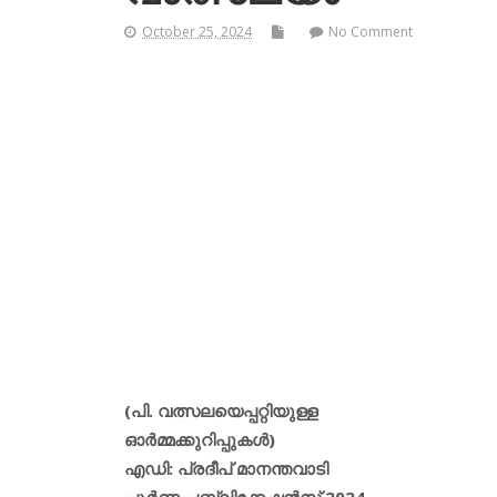
October 25, 2024
No Comment
(പി. വത്സലയെപ്പറ്റിയുള്ള
ഓര്‍മ്മക്കുറിപ്പുകള്‍)
എഡി: പ്രദീപ് മാനന്തവാടി
പൂര്‍ണ പബ്ലിക്കേഷന്‍സ് 2024