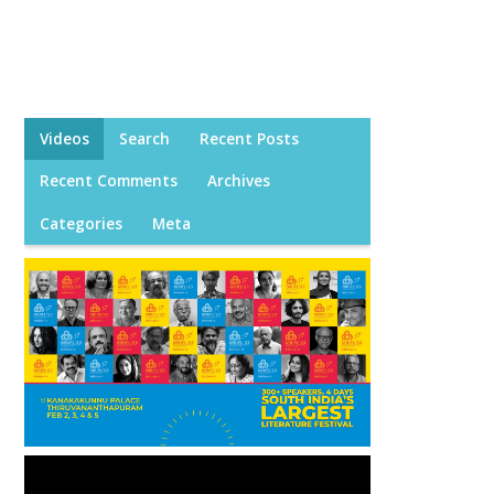
Videos
Search
Recent Posts
Recent Comments
Archives
Categories
Meta