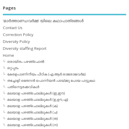
Pages
‘മാര്‍ത്താണ്ഡവര്‍മ്മ’ യിലെ കഥാപാത്രങ്ങള്‍
Contact Us
Correction Policy
Diversity Policy
Diversity staffing Report
Home
ഒരായിരം പഴഞ്ചൊല്‍
ഒറ്റപ്പദം
കേരളപാണിനീയം പീഠിക (എ.ആര്‍.രാജരാജവര്‍മ)
തച്ചോളി ഒതേനൻ പൊന്നിയൻ പടയ്‌ക്കു പോയ പാട്ടുകഥ
പതിനെട്ടരക്കവികള്‍
മലയാള പഴഞ്ചൊല്ലുകള്‍ (ഇ,ഈ)
മലയാള പഴഞ്ചൊല്ലുകള്‍ (ഉ,ഊ,എ)
മലയാള പഴഞ്ചൊല്ലുകള്‍ (ക)
മലയാള പഴഞ്ചൊല്ലുകള്‍ (ച)
മലയാള പഴഞ്ചൊല്ലുകള്‍ (ത)
മലയാള പഴഞ്ചൊല്ലുകള്‍ (ന)