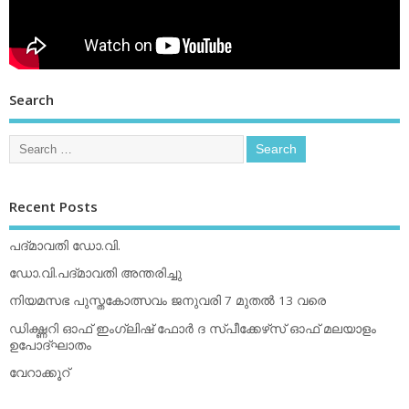
Search
Recent Posts
പദ്മാവതി ഡോ.വി.
ഡോ.വി.പദ്മാവതി അന്തരിച്ചു
നിയമസഭ പുസ്തകോത്സവം ജനുവരി 7 മുതല്‍ 13 വരെ
ഡിക്ഷ്ണറി ഓഫ് ഇംഗ്ലിഷ് ഫോര്‍ ദ സ്പീക്കേഴ്‌സ് ഓഫ് മലയാളം
ഉപോദ്ഘാതം
വേറാക്കൂറ്