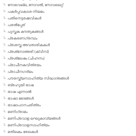
നോവെല്ല, നോവല്‍, നോവലെറ്റ്
പകര്‍പ്പവകാശ നിയമം
പതിനെട്ടരക്കവികള്‍
പരല്‍പ്പേര്
പുസ്തക കൗതുകങ്ങള്‍
പ്രകരണഗ്രന്ഥം
പ്രശസ്ത അവതാരികകള്‍
പ്രശ്‌നോത്തരി (ക്വിസ്)
പ്രശ്ലേഷം (ചിഹ്നനം)
പ്രാചീനകവിത്രയം
പ്രാചീനഗദ്യം
പൗരസ്ത്യസാഹിത്യ സിദ്ധാന്തങ്ങള്‍
ബ്രഹൂയി ഭാഷ
ഭാഷ എന്നാല്‍
ഭാഷാ ഭേദങ്ങള്‍
ഭാഷാപഠനചരിത്രം
മണിഗ്രാമം
മണിപ്രവാള ലഘുകാവ്യങ്ങള്‍
മണിപ്രവാളസാഹിത്യം
മതിലകം രേഖകള്‍