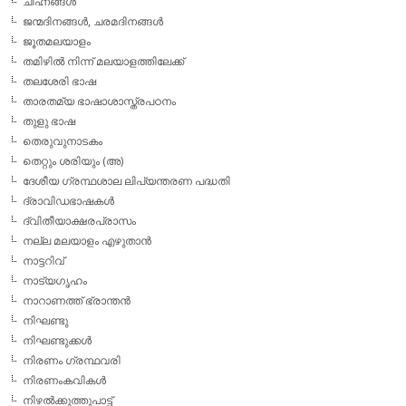
ചിഹ്നങ്ങള്‍
ജന്മദിനങ്ങള്‍, ചരമദിനങ്ങള്‍
ജൂതമലയാളം
തമിഴില്‍ നിന്ന് മലയാളത്തിലേക്ക്
തലശേരി ഭാഷ
താരതമ്യ ഭാഷാശാസ്ത്രപഠനം
തുളു ഭാഷ
തെരുവുനാടകം
തെറ്റും ശരിയും (അ)
ദേശീയ ഗ്രന്ഥശാല ലിപ്യന്തരണ പദ്ധതി
ദ്രാവിഡഭാഷകള്‍
ദ്വിതീയാക്ഷരപ്രാസം
നല്ല മലയാളം എഴുതാന്‍
നാട്ടറിവ്
നാട്യഗൃഹം
നാറാണത്ത് ഭ്രാന്തന്‍
നിഘണ്ടു
നിഘണ്ടുക്കള്‍
നിരണം ഗ്രന്ഥവരി
നിരണംകവികള്‍
നിഴല്‍ക്കുത്തുപാട്ട്