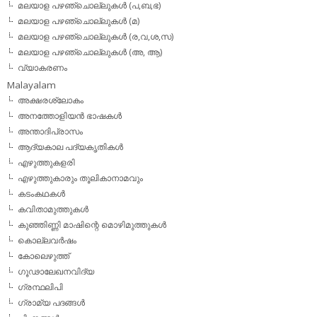
മലയാള പഴഞ്ചൊല്ലുകള്‍ (പ,ബ,ഭ)
മലയാള പഴഞ്ചൊല്ലുകള്‍ (മ)
മലയാള പഴഞ്ചൊല്ലുകള്‍ (ര,വ,ശ,സ)
മലയാള പഴഞ്ചൊല്ലുകൾ (അ, ആ)
വ്യാകരണം
Malayalam
അക്ഷരശ്ലോകം
അനത്തോളിയന്‍ ഭാഷകള്‍
അന്താദിപ്രാസം
ആദ്യകാല പദ്യകൃതികള്‍
എഴുത്തുകളരി
എഴുത്തുകാരും തൂലികാനാമവും
കടംകഥകള്‍
കവിതാമുത്തുകള്‍
കുഞ്ഞിണ്ണി മാഷിന്റെ മൊഴിമുത്തുകള്‍
കൊല്ലവര്‍ഷം
കോലെഴുത്ത്
ഗൂഢാലേഖനവിദ്യ
ഗ്രന്ഥലിപി
ഗ്രാമ്യ പദങ്ങള്‍