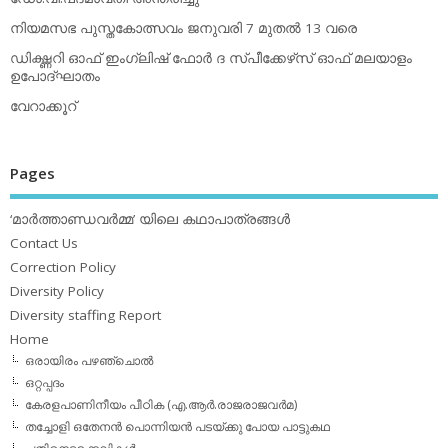
നിയമസഭ പുസ്തകോത്സവം ജനുവരി 7 മുതല്‍ 13 വരെ
ഡിക്ഷ്ണറി ഓഫ് ഇംഗ്ലിഷ് ഫോര്‍ ദ സ്പീക്കേഴ്‌സ് ഓഫ് മലയാളം
ഉപോദ്ഘാതം
വേറാക്കൂറ്
Pages
‘മാര്‍ത്താണ്ഡവര്‍മ്മ’ യിലെ കഥാപാത്രങ്ങള്‍
Contact Us
Correction Policy
Diversity Policy
Diversity staffing Report
Home
ഒരായിരം പഴഞ്ചൊല്‍
ഒറ്റപ്പദം
കേരളപാണിനീയം പീഠിക (എ.ആര്‍.രാജരാജവര്‍മ)
തച്ചോളി ഒതേനൻ പൊന്നിയൻ പടയ്‌ക്കു പോയ പാട്ടുകഥ