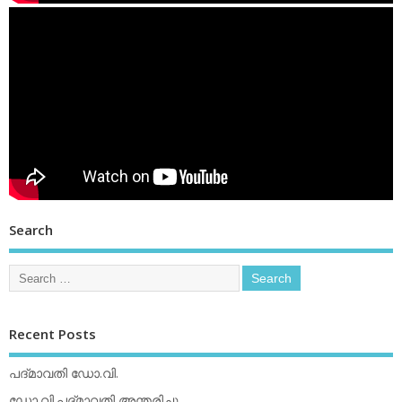
Search
Recent Posts
പദ്മാവതി ഡോ.വി.
ഡോ.വി.പദ്മാവതി അന്തരിച്ചു