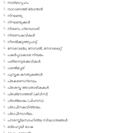
നാട്യഗൃഹം
നാറാണത്ത് ഭ്രാന്തന്‍
നിഘണ്ടു
നിഘണ്ടുക്കള്‍
നിരണം ഗ്രന്ഥവരി
നിരണംകവികള്‍
നിഴല്‍ക്കുത്തുപാട്ട്
നോവെല്ല, നോവല്‍, നോവലെറ്റ്
പകര്‍പ്പവകാശ നിയമം
പതിനെട്ടരക്കവികള്‍
പരല്‍പ്പേര്
പുസ്തക കൗതുകങ്ങള്‍
പ്രകരണഗ്രന്ഥം
പ്രശസ്ത അവതാരികകള്‍
പ്രശ്‌നോത്തരി (ക്വിസ്)
പ്രശ്ലേഷം (ചിഹ്നനം)
പ്രാചീനകവിത്രയം
പ്രാചീനഗദ്യം
പൗരസ്ത്യസാഹിത്യ സിദ്ധാന്തങ്ങള്‍
ബ്രഹൂയി ഭാഷ