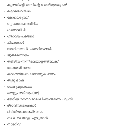
കുഞ്ഞിണ്ണി മാഷിന്റെ മൊഴിമുത്തുകള്‍
കൊല്ലവര്‍ഷം
കോലെഴുത്ത്
ഗൂഢാലേഖനവിദ്യ
ഗ്രന്ഥലിപി
ഗ്രാമ്യ പദങ്ങള്‍
ചിഹ്നങ്ങള്‍
ജന്മദിനങ്ങള്‍, ചരമദിനങ്ങള്‍
ജൂതമലയാളം
തമിഴില്‍ നിന്ന് മലയാളത്തിലേക്ക്
തലശേരി ഭാഷ
താരതമ്യ ഭാഷാശാസ്ത്രപഠനം
തുളു ഭാഷ
തെരുവുനാടകം
തെറ്റും ശരിയും (അ)
ദേശീയ ഗ്രന്ഥശാല ലിപ്യന്തരണ പദ്ധതി
ദ്രാവിഡഭാഷകള്‍
ദ്വിതീയാക്ഷരപ്രാസം
നല്ല മലയാളം എഴുതാന്‍
നാട്ടറിവ്