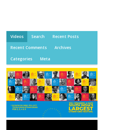
Videos
Search
Recent Posts
Recent Comments
Archives
Categories
Meta