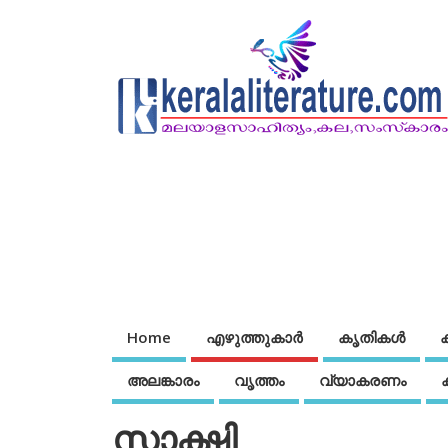
Home
എഴുത്തുകാര്‍
കൃതികൾ
അലങ്കാരം
വൃത്തം
വ്യാകരണം
സാക്ഷി