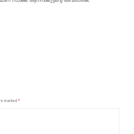
are marked
*