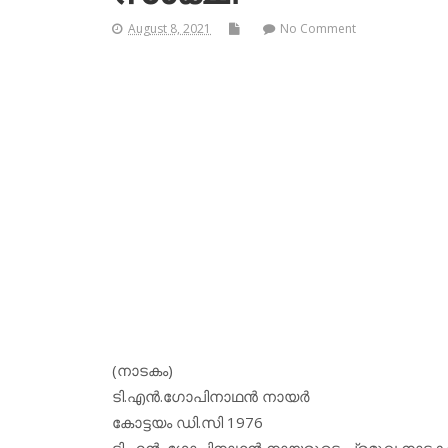
August 8, 2021
No Comment
(നാടകം)
ടി.എന്‍.ഗോപിനാഥന്‍ നായര്‍
കോട്ടയം ഡി.സി 1976
ടി.എന്‍. ഗോപിനാഥന്‍ നായരുടെ പ്രമുഖ നാടകമ