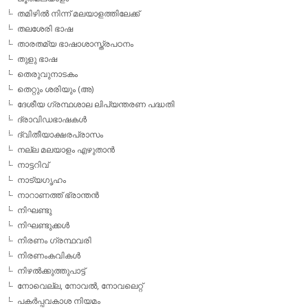
തമിഴില്‍ നിന്ന് മലയാളത്തിലേക്ക്
തലശേരി ഭാഷ
താരതമ്യ ഭാഷാശാസ്ത്രപഠനം
തുളു ഭാഷ
തെരുവുനാടകം
തെറ്റും ശരിയും (അ)
ദേശീയ ഗ്രന്ഥശാല ലിപ്യന്തരണ പദ്ധതി
ദ്രാവിഡഭാഷകള്‍
ദ്വിതീയാക്ഷരപ്രാസം
നല്ല മലയാളം എഴുതാന്‍
നാട്ടറിവ്
നാട്യഗൃഹം
നാറാണത്ത് ഭ്രാന്തന്‍
നിഘണ്ടു
നിഘണ്ടുക്കള്‍
നിരണം ഗ്രന്ഥവരി
നിരണംകവികള്‍
നിഴല്‍ക്കുത്തുപാട്ട്
നോവെല്ല, നോവല്‍, നോവലെറ്റ്
പകര്‍പ്പവകാശ നിയമം