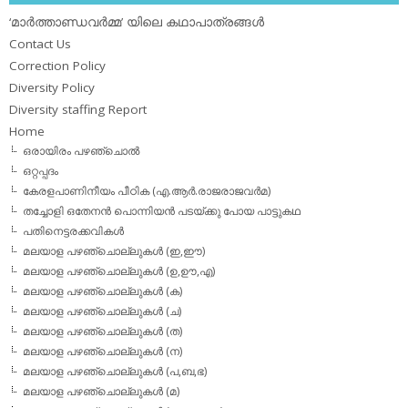
‘മാര്‍ത്താണ്ഡവര്‍മ്മ’ യിലെ കഥാപാത്രങ്ങള്‍
Contact Us
Correction Policy
Diversity Policy
Diversity staffing Report
Home
ഒരായിരം പഴഞ്ചൊല്‍
ഒറ്റപ്പദം
കേരളപാണിനീയം പീഠിക (എ.ആര്‍.രാജരാജവര്‍മ)
തച്ചോളി ഒതേനൻ പൊന്നിയൻ പടയ്‌ക്കു പോയ പാട്ടുകഥ
പതിനെട്ടരക്കവികള്‍
മലയാള പഴഞ്ചൊല്ലുകള്‍ (ഇ,ഈ)
മലയാള പഴഞ്ചൊല്ലുകള്‍ (ഉ,ഊ,എ)
മലയാള പഴഞ്ചൊല്ലുകള്‍ (ക)
മലയാള പഴഞ്ചൊല്ലുകള്‍ (ച)
മലയാള പഴഞ്ചൊല്ലുകള്‍ (ത)
മലയാള പഴഞ്ചൊല്ലുകള്‍ (ന)
മലയാള പഴഞ്ചൊല്ലുകള്‍ (പ,ബ,ഭ)
മലയാള പഴഞ്ചൊല്ലുകള്‍ (മ)