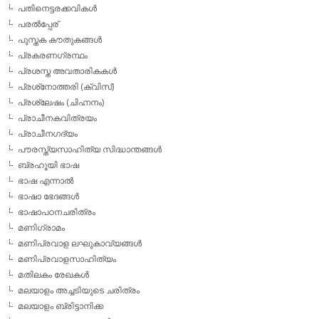
പതിനെട്ടരക്കവികള്‍
പരല്‍പ്പേര്
പുസ്തക കൗതുകങ്ങള്‍
പ്രകരണഗ്രന്ഥം
പ്രശസ്ത അവതാരികകള്‍
പ്രശ്‌നോത്തരി (ക്വിസ്)
പ്രശ്ലേഷം (ചിഹ്നനം)
പ്രാചീനകവിത്രയം
പ്രാചീനഗദ്യം
പൗരസ്ത്യസാഹിത്യ സിദ്ധാന്തങ്ങള്‍
ബ്രഹൂയി ഭാഷ
ഭാഷ എന്നാല്‍
ഭാഷാ ഭേദങ്ങള്‍
ഭാഷാപഠനചരിത്രം
മണിഗ്രാമം
മണിപ്രവാള ലഘുകാവ്യങ്ങള്‍
മണിപ്രവാളസാഹിത്യം
മതിലകം രേഖകള്‍
മലയാളം അച്ചടിയുടെ ചരിത്രം
മലയാളം ബ്രിട്ടാനിക്ക