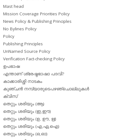
Mast head
Mission Coverage Priorities Policy
News Policy & Publishing Principles
No Bylines Policy
Policy
Publishing Principles
UnNamed Source Policy
Verification Fact-checking Policy
ഉപഭാഷ
എന്താണ് ശ്രേഷ്ഠഭാഷാ പദവി?
കാക്കാരിശ്ശി നാടകം
കുഞ്ചന്‍ നമ്പ്യാരുടെപഴഞ്ചൊല്ലുകള്‍
ക്വിസ്
തെറ്റും ശരിയും (ആ)
തെറ്റും ശരിയും (ഇ,ഈ)
തെറ്റും ശരിയും (ഉ, ഊ, ഋ)
തെറ്റും ശരിയും (എ,ഏ,ഐ)
തെറ്റും ശരിയും (ഒ,ഓ)