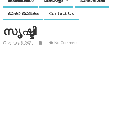
കടംകഥകള്‍
മലയാളം
ഭാഷാജാലം
ഭാഷാ ജാലകം
Contact Us
സൃഷ്ടി
August 8, 2021
No Comment