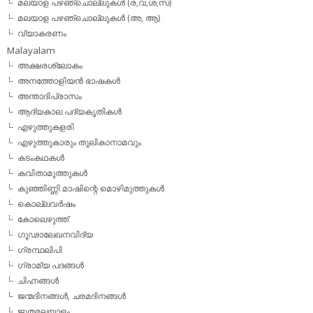
മലയാള പഴഞ്ചൊല്ലുകള്‍ (ര,വ,ശ,സ)
മലയാള പഴഞ്ചൊല്ലുകൾ (അ, ആ)
വ്യാകരണം
Malayalam
അക്ഷരശ്ലോകം
അനത്തോളിയന്‍ ഭാഷകള്‍
അന്താദിപ്രാസം
ആദ്യകാല പദ്യകൃതികള്‍
എഴുത്തുകളരി
എഴുത്തുകാരും തൂലികാനാമവും
കടംകഥകള്‍
കവിതാമുത്തുകള്‍
കുഞ്ഞിണ്ണി മാഷിന്റെ മൊഴിമുത്തുകള്‍
കൊല്ലവര്‍ഷം
കോലെഴുത്ത്
ഗൂഢാലേഖനവിദ്യ
ഗ്രന്ഥലിപി
ഗ്രാമ്യ പദങ്ങള്‍
ചിഹ്നങ്ങള്‍
ജന്മദിനങ്ങള്‍, ചരമദിനങ്ങള്‍
ജൂതമലയാളം