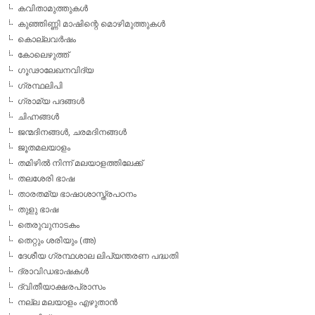
കവിതാമുത്തുകള്‍
കുഞ്ഞിണ്ണി മാഷിന്റെ മൊഴിമുത്തുകള്‍
കൊല്ലവര്‍ഷം
കോലെഴുത്ത്
ഗൂഢാലേഖനവിദ്യ
ഗ്രന്ഥലിപി
ഗ്രാമ്യ പദങ്ങള്‍
ചിഹ്നങ്ങള്‍
ജന്മദിനങ്ങള്‍, ചരമദിനങ്ങള്‍
ജൂതമലയാളം
തമിഴില്‍ നിന്ന് മലയാളത്തിലേക്ക്
തലശേരി ഭാഷ
താരതമ്യ ഭാഷാശാസ്ത്രപഠനം
തുളു ഭാഷ
തെരുവുനാടകം
തെറ്റും ശരിയും (അ)
ദേശീയ ഗ്രന്ഥശാല ലിപ്യന്തരണ പദ്ധതി
ദ്രാവിഡഭാഷകള്‍
ദ്വിതീയാക്ഷരപ്രാസം
നല്ല മലയാളം എഴുതാന്‍