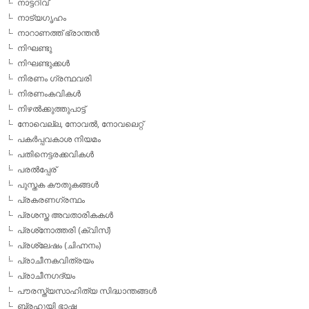
നാട്ടറിവ്
നാട്യഗൃഹം
നാറാണത്ത് ഭ്രാന്തന്‍
നിഘണ്ടു
നിഘണ്ടുക്കള്‍
നിരണം ഗ്രന്ഥവരി
നിരണംകവികള്‍
നിഴല്‍ക്കുത്തുപാട്ട്
നോവെല്ല, നോവല്‍, നോവലെറ്റ്
പകര്‍പ്പവകാശ നിയമം
പതിനെട്ടരക്കവികള്‍
പരല്‍പ്പേര്
പുസ്തക കൗതുകങ്ങള്‍
പ്രകരണഗ്രന്ഥം
പ്രശസ്ത അവതാരികകള്‍
പ്രശ്‌നോത്തരി (ക്വിസ്)
പ്രശ്ലേഷം (ചിഹ്നനം)
പ്രാചീനകവിത്രയം
പ്രാചീനഗദ്യം
പൗരസ്ത്യസാഹിത്യ സിദ്ധാന്തങ്ങള്‍
ബ്രഹൂയി ഭാഷ