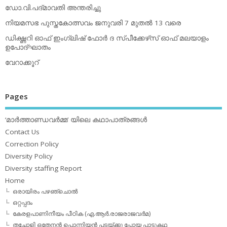
ഡോ.വി.പദ്മാവതി അന്തരിച്ചു
നിയമസഭ പുസ്തകോത്സവം ജനുവരി 7 മുതല്‍ 13 വരെ
ഡിക്ഷ്ണറി ഓഫ് ഇംഗ്ലിഷ് ഫോര്‍ ദ സ്പീക്കേഴ്‌സ് ഓഫ് മലയാളം
ഉപോദ്ഘാതം
വേറാക്കൂറ്
Pages
‘മാര്‍ത്താണ്ഡവര്‍മ്മ’ യിലെ കഥാപാത്രങ്ങള്‍
Contact Us
Correction Policy
Diversity Policy
Diversity staffing Report
Home
ഒരായിരം പഴഞ്ചൊല്‍
ഒറ്റപ്പദം
കേരളപാണിനീയം പീഠിക (എ.ആര്‍.രാജരാജവര്‍മ)
തച്ചോളി ഒതേനൻ പൊന്നിയൻ പടയ്‌ക്കു പോയ പാട്ടുകഥ