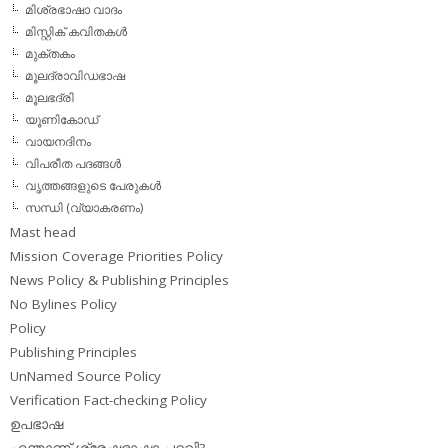
മിശ്രഭാഷാ വാദം
മിസ്റ്റിക് കവിതകള്‍
മുക്തകം
മൂലദ്രാവിഡഭാഷ
മൂലഭദ്രി
യൂണികോഡ്
വായനദിനം
വിപരീത പദങ്ങള്‍
വൃത്തങ്ങളുടെ പേരുകള്‍
സന്ധി (വ്യാകരണം)
Mast head
Mission Coverage Priorities Policy
News Policy & Publishing Principles
No Bylines Policy
Policy
Publishing Principles
UnNamed Source Policy
Verification Fact-checking Policy
ഉപഭാഷ
എന്താണ് ശ്രേഷ്ഠഭാഷാ പദവി?