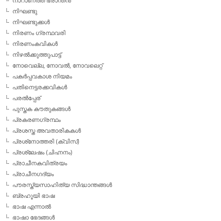
നാറാണത്ത് ഭ്രാന്തന്‍
നിഘണ്ടു
നിഘണ്ടുക്കള്‍
നിരണം ഗ്രന്ഥവരി
നിരണംകവികള്‍
നിഴല്‍ക്കുത്തുപാട്ട്
നോവെല്ല, നോവല്‍, നോവലെറ്റ്
പകര്‍പ്പവകാശ നിയമം
പതിനെട്ടരക്കവികള്‍
പരല്‍പ്പേര്
പുസ്തക കൗതുകങ്ങള്‍
പ്രകരണഗ്രന്ഥം
പ്രശസ്ത അവതാരികകള്‍
പ്രശ്‌നോത്തരി (ക്വിസ്)
പ്രശ്ലേഷം (ചിഹ്നനം)
പ്രാചീനകവിത്രയം
പ്രാചീനഗദ്യം
പൗരസ്ത്യസാഹിത്യ സിദ്ധാന്തങ്ങള്‍
ബ്രഹൂയി ഭാഷ
ഭാഷ എന്നാല്‍
ഭാഷാ ഭേദങ്ങള്‍