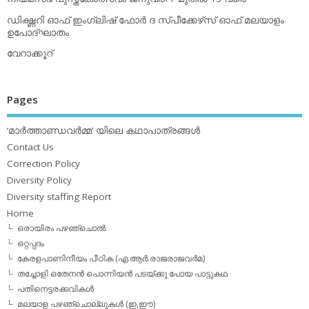
ഡിക്ഷ്ണറി ഓഫ് ഇംഗ്ലിഷ് ഫോര്‍ ദ സ്പീക്കേഴ്‌സ് ഓഫ് മലയാളം
ഉപോദ്ഘാതം
വേറാക്കൂറ്
Pages
‘മാര്‍ത്താണ്ഡവര്‍മ്മ’ യിലെ കഥാപാത്രങ്ങള്‍
Contact Us
Correction Policy
Diversity Policy
Diversity staffing Report
Home
ഒരായിരം പഴഞ്ചൊല്‍
ഒറ്റപ്പദം
കേരളപാണിനീയം പീഠിക (എ.ആര്‍.രാജരാജവര്‍മ)
തച്ചോളി ഒതേനൻ പൊന്നിയൻ പടയ്‌ക്കു പോയ പാട്ടുകഥ
പതിനെട്ടരക്കവികള്‍
മലയാള പഴഞ്ചൊല്ലുകള്‍ (ഇ,ഈ)