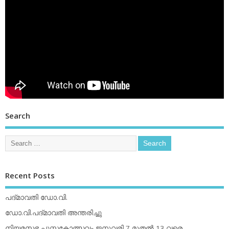
Search
Recent Posts
പദ്മാവതി ഡോ.വി.
ഡോ.വി.പദ്മാവതി അന്തരിച്ചു
നിയമസഭ പുസ്തകോത്സവം ജനുവരി 7 മുതല്‍ 13 വരെ