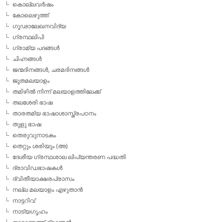
കൊല്ലവര്‍ഷം
കോലെഴുത്ത്
ഗൂഢാലേഖനവിദ്യ
ഗ്രന്ഥലിപി
ഗ്രാമ്യ പദങ്ങള്‍
ചിഹ്നങ്ങള്‍
ജന്മദിനങ്ങള്‍, ചരമദിനങ്ങള്‍
ജൂതമലയാളം
തമിഴില്‍ നിന്ന് മലയാളത്തിലേക്ക്
തലശേരി ഭാഷ
താരതമ്യ ഭാഷാശാസ്ത്രപഠനം
തുളു ഭാഷ
തെരുവുനാടകം
തെറ്റും ശരിയും (അ)
ദേശീയ ഗ്രന്ഥശാല ലിപ്യന്തരണ പദ്ധതി
ദ്രാവിഡഭാഷകള്‍
ദ്വിതീയാക്ഷരപ്രാസം
നല്ല മലയാളം എഴുതാന്‍
നാട്ടറിവ്
നാട്യഗൃഹം