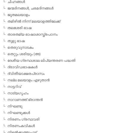
ചിഹ്നങ്ങള്‍
ജന്മദിനങ്ങള്‍, ചരമദിനങ്ങള്‍
ജൂതമലയാളം
തമിഴില്‍ നിന്ന് മലയാളത്തിലേക്ക്
തലശേരി ഭാഷ
താരതമ്യ ഭാഷാശാസ്ത്രപഠനം
തുളു ഭാഷ
തെരുവുനാടകം
തെറ്റും ശരിയും (അ)
ദേശീയ ഗ്രന്ഥശാല ലിപ്യന്തരണ പദ്ധതി
ദ്രാവിഡഭാഷകള്‍
ദ്വിതീയാക്ഷരപ്രാസം
നല്ല മലയാളം എഴുതാന്‍
നാട്ടറിവ്
നാട്യഗൃഹം
നാറാണത്ത് ഭ്രാന്തന്‍
നിഘണ്ടു
നിഘണ്ടുക്കള്‍
നിരണം ഗ്രന്ഥവരി
നിരണംകവികള്‍
നിഴല്‍ക്കുത്തുപാട്ട്