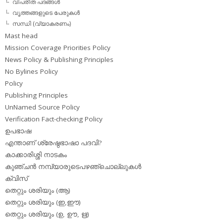
വിപരീത പദങ്ങള്‍
വൃത്തങ്ങളുടെ പേരുകള്‍
സന്ധി (വ്യാകരണം)
Mast head
Mission Coverage Priorities Policy
News Policy & Publishing Principles
No Bylines Policy
Policy
Publishing Principles
UnNamed Source Policy
Verification Fact-checking Policy
ഉപഭാഷ
എന്താണ് ശ്രേഷ്ഠഭാഷാ പദവി?
കാക്കാരിശ്ശി നാടകം
കുഞ്ചന്‍ നമ്പ്യാരുടെപഴഞ്ചൊല്ലുകള്‍
ക്വിസ്
തെറ്റും ശരിയും (ആ)
തെറ്റും ശരിയും (ഇ,ഈ)
തെറ്റും ശരിയും (ഉ, ഊ, ഋ)