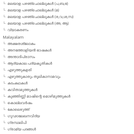
മലയാള പഴഞ്ചൊല്ലുകള്‍ (പ,ബ,ഭ)
മലയാള പഴഞ്ചൊല്ലുകള്‍ (മ)
മലയാള പഴഞ്ചൊല്ലുകള്‍ (ര,വ,ശ,സ)
മലയാള പഴഞ്ചൊല്ലുകൾ (അ, ആ)
വ്യാകരണം
Malayalam
അക്ഷരശ്ലോകം
അനത്തോളിയന്‍ ഭാഷകള്‍
അന്താദിപ്രാസം
ആദ്യകാല പദ്യകൃതികള്‍
എഴുത്തുകളരി
എഴുത്തുകാരും തൂലികാനാമവും
കടംകഥകള്‍
കവിതാമുത്തുകള്‍
കുഞ്ഞിണ്ണി മാഷിന്റെ മൊഴിമുത്തുകള്‍
കൊല്ലവര്‍ഷം
കോലെഴുത്ത്
ഗൂഢാലേഖനവിദ്യ
ഗ്രന്ഥലിപി
ഗ്രാമ്യ പദങ്ങള്‍