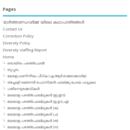
Pages
‘മാര്‍ത്താണ്ഡവര്‍മ്മ’ യിലെ കഥാപാത്രങ്ങള്‍
Contact Us
Correction Policy
Diversity Policy
Diversity staffing Report
Home
ഒരായിരം പഴഞ്ചൊല്‍
ഒറ്റപ്പദം
കേരളപാണിനീയം പീഠിക (എ.ആര്‍.രാജരാജവര്‍മ)
തച്ചോളി ഒതേനൻ പൊന്നിയൻ പടയ്‌ക്കു പോയ പാട്ടുകഥ
പതിനെട്ടരക്കവികള്‍
മലയാള പഴഞ്ചൊല്ലുകള്‍ (ഇ,ഈ)
മലയാള പഴഞ്ചൊല്ലുകള്‍ (ഉ,ഊ,എ)
മലയാള പഴഞ്ചൊല്ലുകള്‍ (ക)
മലയാള പഴഞ്ചൊല്ലുകള്‍ (ച)
മലയാള പഴഞ്ചൊല്ലുകള്‍ (ത)
മലയാള പഴഞ്ചൊല്ലുകള്‍ (ന)