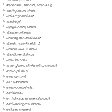
നോവെല്ല, നോവല്‍, നോവലെറ്റ്
പകര്‍പ്പവകാശ നിയമം
പതിനെട്ടരക്കവികള്‍
പരല്‍പ്പേര്
പുസ്തക കൗതുകങ്ങള്‍
പ്രകരണഗ്രന്ഥം
പ്രശസ്ത അവതാരികകള്‍
പ്രശ്‌നോത്തരി (ക്വിസ്)
പ്രശ്ലേഷം (ചിഹ്നനം)
പ്രാചീനകവിത്രയം
പ്രാചീനഗദ്യം
പൗരസ്ത്യസാഹിത്യ സിദ്ധാന്തങ്ങള്‍
ബ്രഹൂയി ഭാഷ
ഭാഷ എന്നാല്‍
ഭാഷാ ഭേദങ്ങള്‍
ഭാഷാപഠനചരിത്രം
മണിഗ്രാമം
മണിപ്രവാള ലഘുകാവ്യങ്ങള്‍
മണിപ്രവാളസാഹിത്യം
മതിലകം രേഖകള്‍