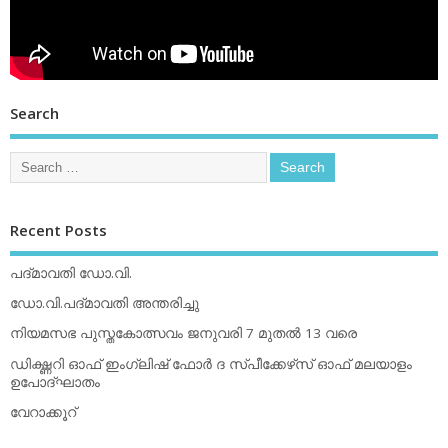
Search
Recent Posts
പദ്മാവതി ഡോ.വി.
ഡോ.വി.പദ്മാവതി അന്തരിച്ചു
നിയമസഭ പുസ്തകോത്സവം ജനുവരി 7 മുതല്‍ 13 വരെ
ഡിക്ഷ്ണറി ഓഫ് ഇംഗ്ലിഷ് ഫോര്‍ ദ സ്പീക്കേഴ്‌സ് ഓഫ് മലയാളം
ഉപോദ്ഘാതം
വേറാക്കൂറ്