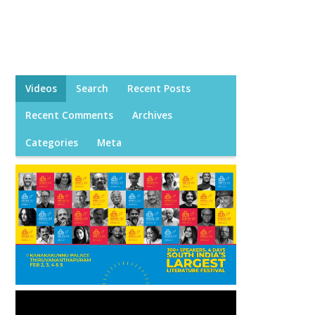
Videos
Search
Recent Posts
Recent Comments
Archives
Categories
Meta