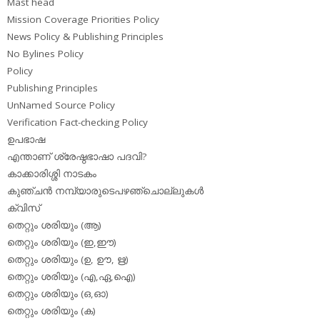
Mast head
Mission Coverage Priorities Policy
News Policy & Publishing Principles
No Bylines Policy
Policy
Publishing Principles
UnNamed Source Policy
Verification Fact-checking Policy
ഉപഭാഷ
എന്താണ് ശ്രേഷ്ഠഭാഷാ പദവി?
കാക്കാരിശ്ശി നാടകം
കുഞ്ചന്‍ നമ്പ്യാരുടെപഴഞ്ചൊല്ലുകള്‍
ക്വിസ്
തെറ്റും ശരിയും (ആ)
തെറ്റും ശരിയും (ഇ,ഈ)
തെറ്റും ശരിയും (ഉ, ഊ, ഋ)
തെറ്റും ശരിയും (എ,ഏ,ഐ)
തെറ്റും ശരിയും (ഒ,ഓ)
തെറ്റും ശരിയും (ക)