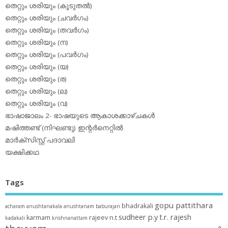
തെറ്റും ശരിയും (കൂടുതല്‍)
തെറ്റും ശരിയും (ചവര്‍ഗം)
തെറ്റും ശരിയും (തവര്‍ഗം)
തെറ്റും ശരിയും (ന)
തെറ്റും ശരിയും (പവര്‍ഗം)
തെറ്റും ശരിയും (യ)
തെറ്റും ശരിയും (ര)
തെറ്റും ശരിയും (ല)
തെറ്റും ശരിയും (വ)
ഭാഷാജാലം 2- ഭാഷയുടെ ആകാശക്കാഴ്ചകള്‍
മഷിത്തണ്ട് (നിഘണ്ടു) ഇന്റര്‍നെറ്റില്‍
മാര്‍ക്‌സിസ്റ്റ് പദാവലി
യക്ഷിക്കഥ
Tags
gopu pattithara
bhadrakali
acharam
anushtanakala
anushtanam
baburajan
sudheer p.y
t.r. rajesh
karmam
rajeev n.t
kadakali
krishnanattam