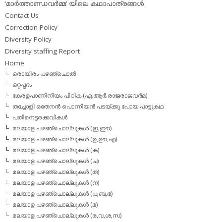
‘മാര്‍ത്താണ്ഡവര്‍മ്മ’ യിലെ കഥാപാത്രങ്ങള്‍
Contact Us
Correction Policy
Diversity Policy
Diversity staffing Report
Home
ഒരായിരം പഴഞ്ചൊല്‍
ഒറ്റപ്പദം
കേരളപാണിനീയം പീഠിക (എ.ആര്‍.രാജരാജവര്‍മ)
തച്ചോളി ഒതേനൻ പൊന്നിയൻ പടയ്‌ക്കു പോയ പാട്ടുകഥ
പതിനെട്ടരക്കവികള്‍
മലയാള പഴഞ്ചൊല്ലുകള്‍ (ഇ,ഈ)
മലയാള പഴഞ്ചൊല്ലുകള്‍ (ഉ,ഊ,എ)
മലയാള പഴഞ്ചൊല്ലുകള്‍ (ക)
മലയാള പഴഞ്ചൊല്ലുകള്‍ (ച)
മലയാള പഴഞ്ചൊല്ലുകള്‍ (ത)
മലയാള പഴഞ്ചൊല്ലുകള്‍ (ന)
മലയാള പഴഞ്ചൊല്ലുകള്‍ (പ,ബ,ഭ)
മലയാള പഴഞ്ചൊല്ലുകള്‍ (മ)
മലയാള പഴഞ്ചൊല്ലുകള്‍ (ര,വ,ശ,സ)