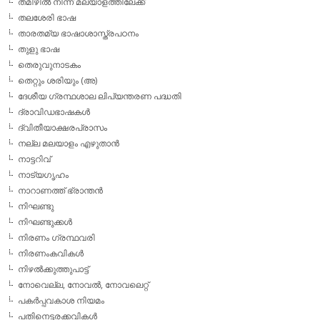
തമിഴില്‍ നിന്ന് മലയാളത്തിലേക്ക്
തലശേരി ഭാഷ
താരതമ്യ ഭാഷാശാസ്ത്രപഠനം
തുളു ഭാഷ
തെരുവുനാടകം
തെറ്റും ശരിയും (അ)
ദേശീയ ഗ്രന്ഥശാല ലിപ്യന്തരണ പദ്ധതി
ദ്രാവിഡഭാഷകള്‍
ദ്വിതീയാക്ഷരപ്രാസം
നല്ല മലയാളം എഴുതാന്‍
നാട്ടറിവ്
നാട്യഗൃഹം
നാറാണത്ത് ഭ്രാന്തന്‍
നിഘണ്ടു
നിഘണ്ടുക്കള്‍
നിരണം ഗ്രന്ഥവരി
നിരണംകവികള്‍
നിഴല്‍ക്കുത്തുപാട്ട്
നോവെല്ല, നോവല്‍, നോവലെറ്റ്
പകര്‍പ്പവകാശ നിയമം
പതിനെട്ടരക്കവികള്‍