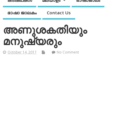
കടംകഥകള്‍
മലയാളം
ഭാഷാജാലം
ഭാഷാ ജാലകം
Contact Us
അണുശകതിയും
മനുഷ്യരും
October 14, 2017
No Comment