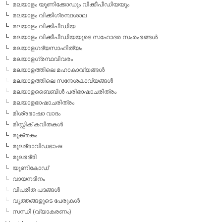
മലയാളം യൂണിക്കോഡും വിക്കീപീഡിയയും
മലയാളം വിക്കിഗ്രന്ഥശാല
മലയാളം വിക്കിപീഡിയ
മലയാളം വിക്കീപീഡിയയുടെ സഹോദര സംരംഭങ്ങള്‍
മലയാളഗദ്യസാഹിത്യം
മലയാളഗ്രന്ഥവിവരം
മലയാളത്തിലെ മഹാകാവ്യങ്ങള്‍
മലയാളത്തിലെ സന്ദേശകാവ്യങ്ങള്‍
മലയാളബൈബിള്‍ പരിഭാഷാചരിത്രം
മലയാളഭാഷാചരിത്രം
മിശ്രഭാഷാ വാദം
മിസ്റ്റിക് കവിതകള്‍
മുക്തകം
മൂലദ്രാവിഡഭാഷ
മൂലഭദ്രി
യൂണികോഡ്
വായനദിനം
വിപരീത പദങ്ങള്‍
വൃത്തങ്ങളുടെ പേരുകള്‍
സന്ധി (വ്യാകരണം)