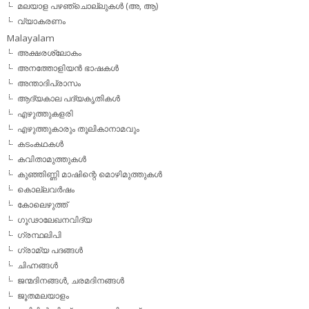
മലയാള പഴഞ്ചൊല്ലുകൾ (അ, ആ)
വ്യാകരണം
Malayalam
അക്ഷരശ്ലോകം
അനത്തോളിയന്‍ ഭാഷകള്‍
അന്താദിപ്രാസം
ആദ്യകാല പദ്യകൃതികള്‍
എഴുത്തുകളരി
എഴുത്തുകാരും തൂലികാനാമവും
കടംകഥകള്‍
കവിതാമുത്തുകള്‍
കുഞ്ഞിണ്ണി മാഷിന്റെ മൊഴിമുത്തുകള്‍
കൊല്ലവര്‍ഷം
കോലെഴുത്ത്
ഗൂഢാലേഖനവിദ്യ
ഗ്രന്ഥലിപി
ഗ്രാമ്യ പദങ്ങള്‍
ചിഹ്നങ്ങള്‍
ജന്മദിനങ്ങള്‍, ചരമദിനങ്ങള്‍
ജൂതമലയാളം