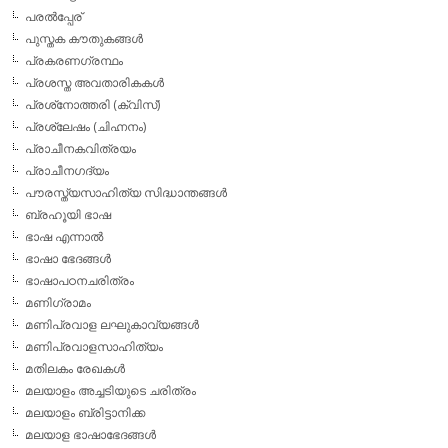
പരല്‍പ്പേര്
പുസ്തക കൗതുകങ്ങള്‍
പ്രകരണഗ്രന്ഥം
പ്രശസ്ത അവതാരികകള്‍
പ്രശ്‌നോത്തരി (ക്വിസ്)
പ്രശ്ലേഷം (ചിഹ്നനം)
പ്രാചീനകവിത്രയം
പ്രാചീനഗദ്യം
പൗരസ്ത്യസാഹിത്യ സിദ്ധാന്തങ്ങള്‍
ബ്രഹൂയി ഭാഷ
ഭാഷ എന്നാല്‍
ഭാഷാ ഭേദങ്ങള്‍
ഭാഷാപഠനചരിത്രം
മണിഗ്രാമം
മണിപ്രവാള ലഘുകാവ്യങ്ങള്‍
മണിപ്രവാളസാഹിത്യം
മതിലകം രേഖകള്‍
മലയാളം അച്ചടിയുടെ ചരിത്രം
മലയാളം ബ്രിട്ടാനിക്ക
മലയാള ഭാഷാഭേദങ്ങള്‍