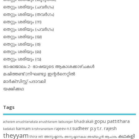
തെറ്റും ശരിയും (ചവര്‍ഗം)
തെറ്റും ശരിയും (തവര്‍ഗം)
തെറ്റും ശരിയും (ന)
തെറ്റും ശരിയും (പവര്‍ഗം)
തെറ്റും ശരിയും (യ)
തെറ്റും ശരിയും (ര)
തെറ്റും ശരിയും (ല)
തെറ്റും ശരിയും (വ)
ഭാഷാജാലം 2- ഭാഷയുടെ ആകാശക്കാഴ്ചകള്‍
മഷിത്തണ്ട് (നിഘണ്ടു) ഇന്റര്‍നെറ്റില്‍
മാര്‍ക്‌സിസ്റ്റ് പദാവലി
യക്ഷിക്കഥ
Tags
gopu pattithara
bhadrakali
acharam
anushtanakala
anushtanam
baburajan
sudheer p.y
t.r. rajesh
karmam
rajeev n.t
kadakali
krishnanattam
theyyam
കഥകളി
thira
അനുഷ്ഠാനം
veli
അനുഷ്ഠാനകല
അയ്യപ്പന്‍
ആചാരം