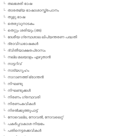
തലശേരി ഭാഷ
താരതമ്യ ഭാഷാശാസ്ത്രപഠനം
തുളു ഭാഷ
തെരുവുനാടകം
തെറ്റും ശരിയും (അ)
ദേശീയ ഗ്രന്ഥശാല ലിപ്യന്തരണ പദ്ധതി
ദ്രാവിഡഭാഷകള്‍
ദ്വിതീയാക്ഷരപ്രാസം
നല്ല മലയാളം എഴുതാന്‍
നാട്ടറിവ്
നാട്യഗൃഹം
നാറാണത്ത് ഭ്രാന്തന്‍
നിഘണ്ടു
നിഘണ്ടുക്കള്‍
നിരണം ഗ്രന്ഥവരി
നിരണംകവികള്‍
നിഴല്‍ക്കുത്തുപാട്ട്
നോവെല്ല, നോവല്‍, നോവലെറ്റ്
പകര്‍പ്പവകാശ നിയമം
പതിനെട്ടരക്കവികള്‍