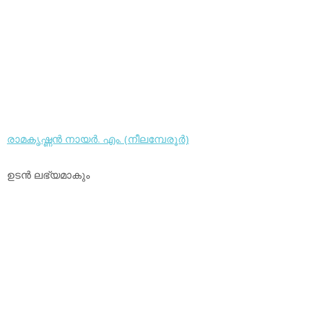
രാമകൃഷ്ണന്‍ നായര്‍. എം. (നീലമ്പേരൂര്‍)
ഉടന്‍ ലഭ്യമാകും