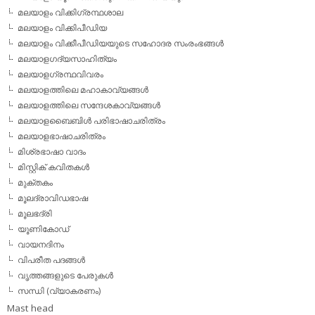
മലയാളം വിക്കിഗ്രന്ഥശാല
മലയാളം വിക്കിപീഡിയ
മലയാളം വിക്കീപീഡിയയുടെ സഹോദര സംരംഭങ്ങള്‍
മലയാളഗദ്യസാഹിത്യം
മലയാളഗ്രന്ഥവിവരം
മലയാളത്തിലെ മഹാകാവ്യങ്ങള്‍
മലയാളത്തിലെ സന്ദേശകാവ്യങ്ങള്‍
മലയാളബൈബിള്‍ പരിഭാഷാചരിത്രം
മലയാളഭാഷാചരിത്രം
മിശ്രഭാഷാ വാദം
മിസ്റ്റിക് കവിതകള്‍
മുക്തകം
മൂലദ്രാവിഡഭാഷ
മൂലഭദ്രി
യൂണികോഡ്
വായനദിനം
വിപരീത പദങ്ങള്‍
വൃത്തങ്ങളുടെ പേരുകള്‍
സന്ധി (വ്യാകരണം)
Mast head