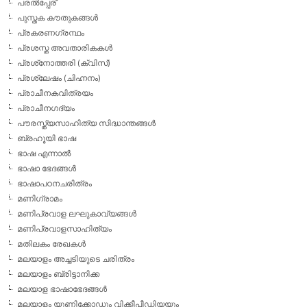
പരല്‍പ്പേര്
പുസ്തക കൗതുകങ്ങള്‍
പ്രകരണഗ്രന്ഥം
പ്രശസ്ത അവതാരികകള്‍
പ്രശ്‌നോത്തരി (ക്വിസ്)
പ്രശ്ലേഷം (ചിഹ്നനം)
പ്രാചീനകവിത്രയം
പ്രാചീനഗദ്യം
പൗരസ്ത്യസാഹിത്യ സിദ്ധാന്തങ്ങള്‍
ബ്രഹൂയി ഭാഷ
ഭാഷ എന്നാല്‍
ഭാഷാ ഭേദങ്ങള്‍
ഭാഷാപഠനചരിത്രം
മണിഗ്രാമം
മണിപ്രവാള ലഘുകാവ്യങ്ങള്‍
മണിപ്രവാളസാഹിത്യം
മതിലകം രേഖകള്‍
മലയാളം അച്ചടിയുടെ ചരിത്രം
മലയാളം ബ്രിട്ടാനിക്ക
മലയാള ഭാഷാഭേദങ്ങള്‍
മലയാളം യൂണിക്കോഡും വിക്കീപീഡിയയും