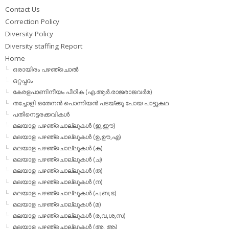
Contact Us
Correction Policy
Diversity Policy
Diversity staffing Report
Home
ഒരായിരം പഴഞ്ചൊല്‍
ഒറ്റപ്പദം
കേരളപാണിനീയം പീഠിക (എ.ആര്‍.രാജരാജവര്‍മ)
തച്ചോളി ഒതേനൻ പൊന്നിയൻ പടയ്‌ക്കു പോയ പാട്ടുകഥ
പതിനെട്ടരക്കവികള്‍
മലയാള പഴഞ്ചൊല്ലുകള്‍ (ഇ,ഈ)
മലയാള പഴഞ്ചൊല്ലുകള്‍ (ഉ,ഊ,എ)
മലയാള പഴഞ്ചൊല്ലുകള്‍ (ക)
മലയാള പഴഞ്ചൊല്ലുകള്‍ (ച)
മലയാള പഴഞ്ചൊല്ലുകള്‍ (ത)
മലയാള പഴഞ്ചൊല്ലുകള്‍ (ന)
മലയാള പഴഞ്ചൊല്ലുകള്‍ (പ,ബ,ഭ)
മലയാള പഴഞ്ചൊല്ലുകള്‍ (മ)
മലയാള പഴഞ്ചൊല്ലുകള്‍ (ര,വ,ശ,സ)
മലയാള പഴഞ്ചൊല്ലുകൾ (അ, ആ)