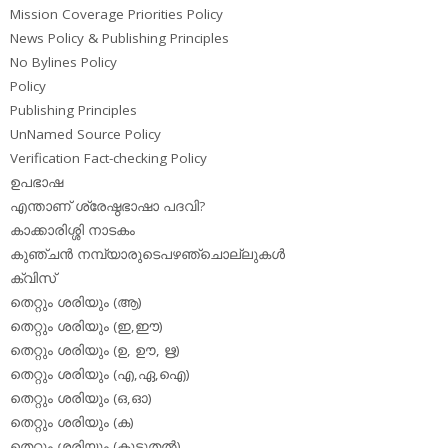
Mission Coverage Priorities Policy
News Policy & Publishing Principles
No Bylines Policy
Policy
Publishing Principles
UnNamed Source Policy
Verification Fact-checking Policy
ഉപഭാഷ
എന്താണ് ശ്രേഷ്ഠഭാഷാ പദവി?
കാക്കാരിശ്ശി നാടകം
കുഞ്ചന്‍ നമ്പ്യാരുടെപഴഞ്ചൊല്ലുകള്‍
ക്വിസ്
തെറ്റും ശരിയും (ആ)
തെറ്റും ശരിയും (ഇ,ഈ)
തെറ്റും ശരിയും (ഉ, ഊ, ഋ)
തെറ്റും ശരിയും (എ,ഏ,ഐ)
തെറ്റും ശരിയും (ഒ,ഓ)
തെറ്റും ശരിയും (ക)
തെറ്റും ശരിയും (കൂടുതല്‍)