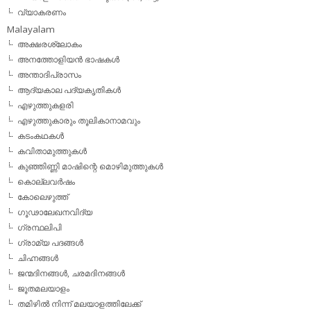
വ്യാകരണം
Malayalam
അക്ഷരശ്ലോകം
അനത്തോളിയന്‍ ഭാഷകള്‍
അന്താദിപ്രാസം
ആദ്യകാല പദ്യകൃതികള്‍
എഴുത്തുകളരി
എഴുത്തുകാരും തൂലികാനാമവും
കടംകഥകള്‍
കവിതാമുത്തുകള്‍
കുഞ്ഞിണ്ണി മാഷിന്റെ മൊഴിമുത്തുകള്‍
കൊല്ലവര്‍ഷം
കോലെഴുത്ത്
ഗൂഢാലേഖനവിദ്യ
ഗ്രന്ഥലിപി
ഗ്രാമ്യ പദങ്ങള്‍
ചിഹ്നങ്ങള്‍
ജന്മദിനങ്ങള്‍, ചരമദിനങ്ങള്‍
ജൂതമലയാളം
തമിഴില്‍ നിന്ന് മലയാളത്തിലേക്ക്