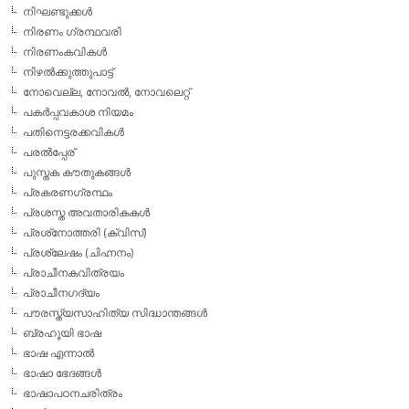
നിഘണ്ടുക്കള്‍
നിരണം ഗ്രന്ഥവരി
നിരണംകവികള്‍
നിഴല്‍ക്കുത്തുപാട്ട്
നോവെല്ല, നോവല്‍, നോവലെറ്റ്
പകര്‍പ്പവകാശ നിയമം
പതിനെട്ടരക്കവികള്‍
പരല്‍പ്പേര്
പുസ്തക കൗതുകങ്ങള്‍
പ്രകരണഗ്രന്ഥം
പ്രശസ്ത അവതാരികകള്‍
പ്രശ്‌നോത്തരി (ക്വിസ്)
പ്രശ്ലേഷം (ചിഹ്നനം)
പ്രാചീനകവിത്രയം
പ്രാചീനഗദ്യം
പൗരസ്ത്യസാഹിത്യ സിദ്ധാന്തങ്ങള്‍
ബ്രഹൂയി ഭാഷ
ഭാഷ എന്നാല്‍
ഭാഷാ ഭേദങ്ങള്‍
ഭാഷാപഠനചരിത്രം