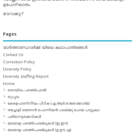
ഉപോദ്ഘാതം
വേറാക്കൂറ്
Pages
‘മാര്‍ത്താണ്ഡവര്‍മ്മ’ യിലെ കഥാപാത്രങ്ങള്‍
Contact Us
Correction Policy
Diversity Policy
Diversity staffing Report
Home
ഒരായിരം പഴഞ്ചൊല്‍
ഒറ്റപ്പദം
കേരളപാണിനീയം പീഠിക (എ.ആര്‍.രാജരാജവര്‍മ)
തച്ചോളി ഒതേനൻ പൊന്നിയൻ പടയ്‌ക്കു പോയ പാട്ടുകഥ
പതിനെട്ടരക്കവികള്‍
മലയാള പഴഞ്ചൊല്ലുകള്‍ (ഇ,ഈ)
മലയാള പഴഞ്ചൊല്ലുകള്‍ (ഉ,ഊ,എ)