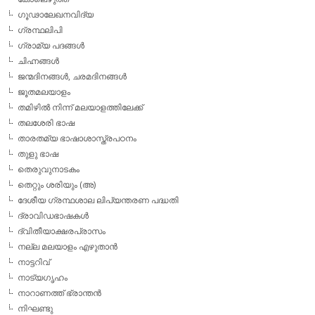
ഗൂഢാലേഖനവിദ്യ
ഗ്രന്ഥലിപി
ഗ്രാമ്യ പദങ്ങള്‍
ചിഹ്നങ്ങള്‍
ജന്മദിനങ്ങള്‍, ചരമദിനങ്ങള്‍
ജൂതമലയാളം
തമിഴില്‍ നിന്ന് മലയാളത്തിലേക്ക്
തലശേരി ഭാഷ
താരതമ്യ ഭാഷാശാസ്ത്രപഠനം
തുളു ഭാഷ
തെരുവുനാടകം
തെറ്റും ശരിയും (അ)
ദേശീയ ഗ്രന്ഥശാല ലിപ്യന്തരണ പദ്ധതി
ദ്രാവിഡഭാഷകള്‍
ദ്വിതീയാക്ഷരപ്രാസം
നല്ല മലയാളം എഴുതാന്‍
നാട്ടറിവ്
നാട്യഗൃഹം
നാറാണത്ത് ഭ്രാന്തന്‍
നിഘണ്ടു