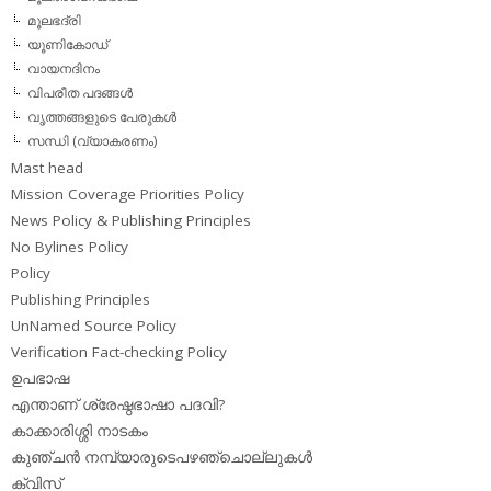
മൂലഭദ്രി
യൂണികോഡ്
വായനദിനം
വിപരീത പദങ്ങള്‍
വൃത്തങ്ങളുടെ പേരുകള്‍
സന്ധി (വ്യാകരണം)
Mast head
Mission Coverage Priorities Policy
News Policy & Publishing Principles
No Bylines Policy
Policy
Publishing Principles
UnNamed Source Policy
Verification Fact-checking Policy
ഉപഭാഷ
എന്താണ് ശ്രേഷ്ഠഭാഷാ പദവി?
കാക്കാരിശ്ശി നാടകം
കുഞ്ചന്‍ നമ്പ്യാരുടെപഴഞ്ചൊല്ലുകള്‍
ക്വിസ്