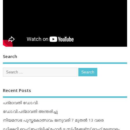
Search
Recent Posts
പദ്മാവതി ഡോ.വി.
ഡോ.വി.പദ്മാവതി അന്തരിച്ചു
നിയമസഭ പുസ്തകോത്സവം ജനുവരി 7 മുതല്‍ 13 വരെ
ഡിക്ഷ്ണറി ഓഫ് ഇംഗ്ലിഷ് ഫോര്‍ ദ സ്പീക്കേഴ്‌സ് ഓഫ് മലയാളം