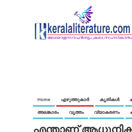
Home
എഴുത്തുകാര്‍
കൃതികൾ
അലങ്കാരം
വൃത്തം
വ്യാകരണം
എന്താണ് ആധുനി