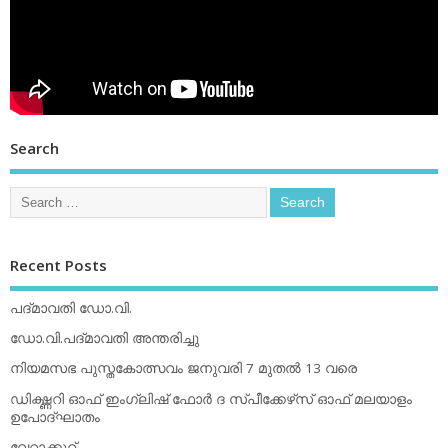
Search
Recent Posts
പദ്മാവതി ഡോ.വി.
ഡോ.വി.പദ്മാവതി അന്തരിച്ചു
നിയമസഭ പുസ്തകോത്സവം ജനുവരി 7 മുതല്‍ 13 വരെ
ഡിക്ഷ്ണറി ഓഫ് ഇംഗ്ലിഷ് ഫോര്‍ ദ സ്പീക്കേഴ്‌സ് ഓഫ് മലയാളം
ഉപോദ്ഘാതം
വേറാക്കൂറ്