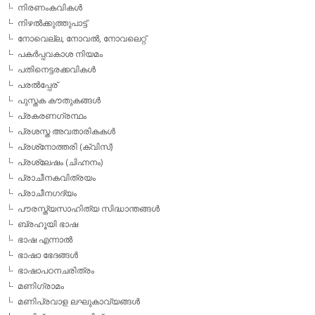
നിരണംകവികള്‍
നിഴല്‍ക്കുത്തുപാട്ട്
നോവെല്ല, നോവല്‍, നോവലെറ്റ്
പകര്‍പ്പവകാശ നിയമം
പതിനെട്ടരക്കവികള്‍
പരല്‍പ്പേര്
പുസ്തക കൗതുകങ്ങള്‍
പ്രകരണഗ്രന്ഥം
പ്രശസ്ത അവതാരികകള്‍
പ്രശ്‌നോത്തരി (ക്വിസ്)
പ്രശ്ലേഷം (ചിഹ്നനം)
പ്രാചീനകവിത്രയം
പ്രാചീനഗദ്യം
പൗരസ്ത്യസാഹിത്യ സിദ്ധാന്തങ്ങള്‍
ബ്രഹൂയി ഭാഷ
ഭാഷ എന്നാല്‍
ഭാഷാ ഭേദങ്ങള്‍
ഭാഷാപഠനചരിത്രം
മണിഗ്രാമം
മണിപ്രവാള ലഘുകാവ്യങ്ങള്‍