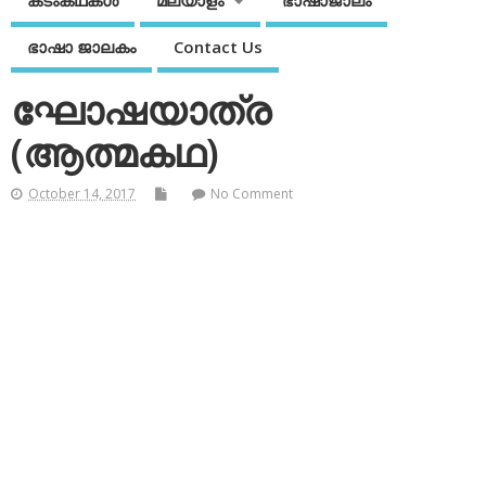
കടംകഥകള്‍
മലയാളം
ഭാഷാജാലം
ഭാഷാ ജാലകം
Contact Us
ഘോഷയാത്ര
(ആത്മകഥ)
October 14, 2017
No Comment