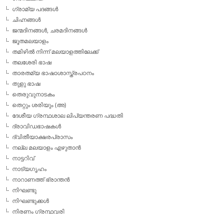
ഗ്രാമ്യ പദങ്ങള്‍
ചിഹ്നങ്ങള്‍
ജന്മദിനങ്ങള്‍, ചരമദിനങ്ങള്‍
ജൂതമലയാളം
തമിഴില്‍ നിന്ന് മലയാളത്തിലേക്ക്
തലശേരി ഭാഷ
താരതമ്യ ഭാഷാശാസ്ത്രപഠനം
തുളു ഭാഷ
തെരുവുനാടകം
തെറ്റും ശരിയും (അ)
ദേശീയ ഗ്രന്ഥശാല ലിപ്യന്തരണ പദ്ധതി
ദ്രാവിഡഭാഷകള്‍
ദ്വിതീയാക്ഷരപ്രാസം
നല്ല മലയാളം എഴുതാന്‍
നാട്ടറിവ്
നാട്യഗൃഹം
നാറാണത്ത് ഭ്രാന്തന്‍
നിഘണ്ടു
നിഘണ്ടുക്കള്‍
നിരണം ഗ്രന്ഥവരി