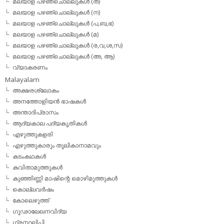
മലയാള പഴഞ്ചൊല്ലുകള്‍ (ത)
മലയാള പഴഞ്ചൊല്ലുകള്‍ (ന)
മലയാള പഴഞ്ചൊല്ലുകള്‍ (പ,ബ,ഭ)
മലയാള പഴഞ്ചൊല്ലുകള്‍ (മ)
മലയാള പഴഞ്ചൊല്ലുകള്‍ (ര,വ,ശ,സ)
മലയാള പഴഞ്ചൊല്ലുകൾ (അ, ആ)
വ്യാകരണം
Malayalam
അക്ഷരശ്ലോകം
അനത്തോളിയന്‍ ഭാഷകള്‍
അന്താദിപ്രാസം
ആദ്യകാല പദ്യകൃതികള്‍
എഴുത്തുകളരി
എഴുത്തുകാരും തൂലികാനാമവും
കടംകഥകള്‍
കവിതാമുത്തുകള്‍
കുഞ്ഞിണ്ണി മാഷിന്റെ മൊഴിമുത്തുകള്‍
കൊല്ലവര്‍ഷം
കോലെഴുത്ത്
ഗൂഢാലേഖനവിദ്യ
ഗ്രന്ഥലിപി