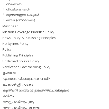
വായനദിനം
വിപരീത പദങ്ങള്‍
വൃത്തങ്ങളുടെ പേരുകള്‍
സന്ധി (വ്യാകരണം)
Mast head
Mission Coverage Priorities Policy
News Policy & Publishing Principles
No Bylines Policy
Policy
Publishing Principles
UnNamed Source Policy
Verification Fact-checking Policy
ഉപഭാഷ
എന്താണ് ശ്രേഷ്ഠഭാഷാ പദവി?
കാക്കാരിശ്ശി നാടകം
കുഞ്ചന്‍ നമ്പ്യാരുടെപഴഞ്ചൊല്ലുകള്‍
ക്വിസ്
തെറ്റും ശരിയും (ആ)
തെറ്റും ശരിയും (ഇ,ഈ)