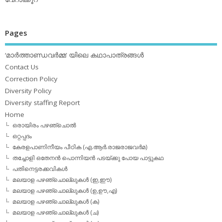
Pages
‘മാര്‍ത്താണ്ഡവര്‍മ്മ’ യിലെ കഥാപാത്രങ്ങള്‍
Contact Us
Correction Policy
Diversity Policy
Diversity staffing Report
Home
ഒരായിരം പഴഞ്ചൊല്‍
ഒറ്റപ്പദം
കേരളപാണിനീയം പീഠിക (എ.ആര്‍.രാജരാജവര്‍മ)
തച്ചോളി ഒതേനൻ പൊന്നിയൻ പടയ്‌ക്കു പോയ പാട്ടുകഥ
പതിനെട്ടരക്കവികള്‍
മലയാള പഴഞ്ചൊല്ലുകള്‍ (ഇ,ഈ)
മലയാള പഴഞ്ചൊല്ലുകള്‍ (ഉ,ഊ,എ)
മലയാള പഴഞ്ചൊല്ലുകള്‍ (ക)
മലയാള പഴഞ്ചൊല്ലുകള്‍ (ച)