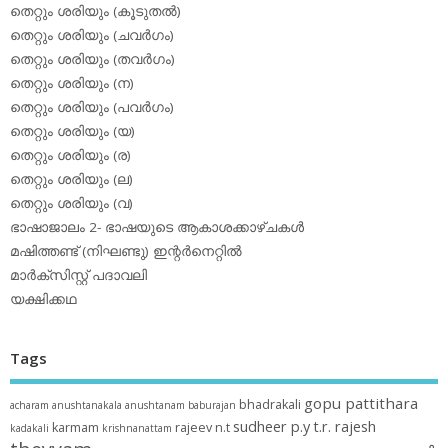
തെറ്റും ശരിയും (കൂടുതല്‍)
തെറ്റും ശരിയും (ചവര്‍ഗം)
തെറ്റും ശരിയും (തവര്‍ഗം)
തെറ്റും ശരിയും (ന)
തെറ്റും ശരിയും (പവര്‍ഗം)
തെറ്റും ശരിയും (യ)
തെറ്റും ശരിയും (ര)
തെറ്റും ശരിയും (ല)
തെറ്റും ശരിയും (വ)
ഭാഷാജാലം 2- ഭാഷയുടെ ആകാശക്കാഴ്ചകള്‍
മഷിത്തണ്ട് (നിഘണ്ടു) ഇന്റര്‍നെറ്റില്‍
മാര്‍ക്‌സിസ്റ്റ് പദാവലി
യക്ഷിക്കഥ
Tags
gopu pattithara
bhadrakali
acharam
anushtanakala
anushtanam
baburajan
sudheer p.y
t.r. rajesh
karmam
rajeev n.t
kadakali
krishnanattam