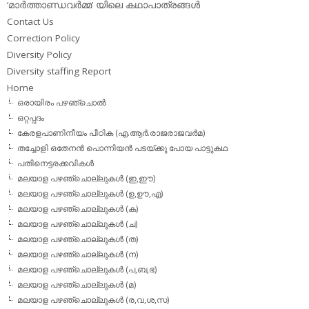
‘മാര്‍ത്താണ്ഡവര്‍മ്മ’ യിലെ കഥാപാത്രങ്ങള്‍
Contact Us
Correction Policy
Diversity Policy
Diversity staffing Report
Home
ഒരായിരം പഴഞ്ചൊല്‍
ഒറ്റപ്പദം
കേരളപാണിനീയം പീഠിക (എ.ആര്‍.രാജരാജവര്‍മ)
തച്ചോളി ഒതേനൻ പൊന്നിയൻ പടയ്‌ക്കു പോയ പാട്ടുകഥ
പതിനെട്ടരക്കവികള്‍
മലയാള പഴഞ്ചൊല്ലുകള്‍ (ഇ,ഈ)
മലയാള പഴഞ്ചൊല്ലുകള്‍ (ഉ,ഊ,എ)
മലയാള പഴഞ്ചൊല്ലുകള്‍ (ക)
മലയാള പഴഞ്ചൊല്ലുകള്‍ (ച)
മലയാള പഴഞ്ചൊല്ലുകള്‍ (ത)
മലയാള പഴഞ്ചൊല്ലുകള്‍ (ന)
മലയാള പഴഞ്ചൊല്ലുകള്‍ (പ,ബ,ഭ)
മലയാള പഴഞ്ചൊല്ലുകള്‍ (മ)
മലയാള പഴഞ്ചൊല്ലുകള്‍ (ര,വ,ശ,സ)