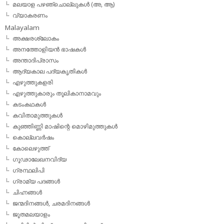
മലയാള പഴഞ്ചൊല്ലുകൾ (അ, ആ)
വ്യാകരണം
Malayalam
അക്ഷരശ്ലോകം
അനത്തോളിയന്‍ ഭാഷകള്‍
അന്താദിപ്രാസം
ആദ്യകാല പദ്യകൃതികള്‍
എഴുത്തുകളരി
എഴുത്തുകാരും തൂലികാനാമവും
കടംകഥകള്‍
കവിതാമുത്തുകള്‍
കുഞ്ഞിണ്ണി മാഷിന്റെ മൊഴിമുത്തുകള്‍
കൊല്ലവര്‍ഷം
കോലെഴുത്ത്
ഗൂഢാലേഖനവിദ്യ
ഗ്രന്ഥലിപി
ഗ്രാമ്യ പദങ്ങള്‍
ചിഹ്നങ്ങള്‍
ജന്മദിനങ്ങള്‍, ചരമദിനങ്ങള്‍
ജൂതമലയാളം