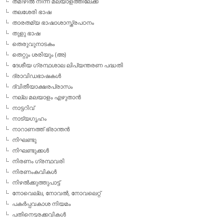
തമിഴില്‍ നിന്ന് മലയാളത്തിലേക്ക്
തലശേരി ഭാഷ
താരതമ്യ ഭാഷാശാസ്ത്രപഠനം
തുളു ഭാഷ
തെരുവുനാടകം
തെറ്റും ശരിയും (അ)
ദേശീയ ഗ്രന്ഥശാല ലിപ്യന്തരണ പദ്ധതി
ദ്രാവിഡഭാഷകള്‍
ദ്വിതീയാക്ഷരപ്രാസം
നല്ല മലയാളം എഴുതാന്‍
നാട്ടറിവ്
നാട്യഗൃഹം
നാറാണത്ത് ഭ്രാന്തന്‍
നിഘണ്ടു
നിഘണ്ടുക്കള്‍
നിരണം ഗ്രന്ഥവരി
നിരണംകവികള്‍
നിഴല്‍ക്കുത്തുപാട്ട്
നോവെല്ല, നോവല്‍, നോവലെറ്റ്
പകര്‍പ്പവകാശ നിയമം
പതിനെട്ടരക്കവികള്‍