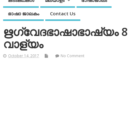
കടംകഥകള്‍
മലയാളം
ഭാഷാജാലം
ഭാഷാ ജാലകം
Contact Us
ഋഗ്വേദഭാഷാഭാഷ്യം 8
വാള്യം
October 14, 2017
No Comment