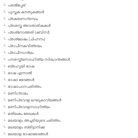
പരല്‍പ്പേര്
പുസ്തക കൗതുകങ്ങള്‍
പ്രകരണഗ്രന്ഥം
പ്രശസ്ത അവതാരികകള്‍
പ്രശ്‌നോത്തരി (ക്വിസ്)
പ്രശ്ലേഷം (ചിഹ്നനം)
പ്രാചീനകവിത്രയം
പ്രാചീനഗദ്യം
പൗരസ്ത്യസാഹിത്യ സിദ്ധാന്തങ്ങള്‍
ബ്രഹൂയി ഭാഷ
ഭാഷ എന്നാല്‍
ഭാഷാ ഭേദങ്ങള്‍
ഭാഷാപഠനചരിത്രം
മണിഗ്രാമം
മണിപ്രവാള ലഘുകാവ്യങ്ങള്‍
മണിപ്രവാളസാഹിത്യം
മതിലകം രേഖകള്‍
മലയാളം അച്ചടിയുടെ ചരിത്രം
മലയാളം ബ്രിട്ടാനിക്ക
മലയാള ഭാഷാഭേദങ്ങള്‍