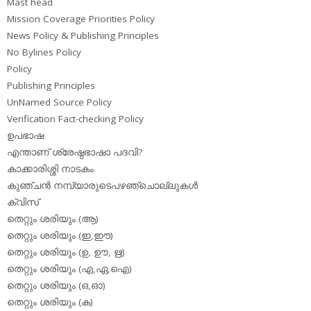
Mast head
Mission Coverage Priorities Policy
News Policy & Publishing Principles
No Bylines Policy
Policy
Publishing Principles
UnNamed Source Policy
Verification Fact-checking Policy
ഉപഭാഷ
എന്താണ് ശ്രേഷ്ഠഭാഷാ പദവി?
കാക്കാരിശ്ശി നാടകം
കുഞ്ചന്‍ നമ്പ്യാരുടെപഴഞ്ചൊല്ലുകള്‍
ക്വിസ്
തെറ്റും ശരിയും (ആ)
തെറ്റും ശരിയും (ഇ,ഈ)
തെറ്റും ശരിയും (ഉ, ഊ, ഋ)
തെറ്റും ശരിയും (എ,ഏ,ഐ)
തെറ്റും ശരിയും (ഒ,ഓ)
തെറ്റും ശരിയും (ക)