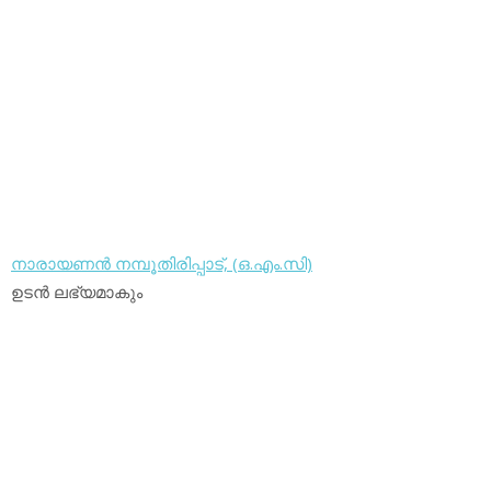
നാരായണന്‍ നമ്പൂതിരിപ്പാട്, (ഒ.എം.സി)
ഉടന്‍ ലഭ്യമാകും