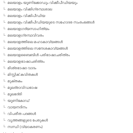
മലയാളം യൂണിക്കോഡും വിക്കീപീഡിയയും
മലയാളം വിക്കിഗ്രന്ഥശാല
മലയാളം വിക്കിപീഡിയ
മലയാളം വിക്കീപീഡിയയുടെ സഹോദര സംരംഭങ്ങള്‍
മലയാളഗദ്യസാഹിത്യം
മലയാളഗ്രന്ഥവിവരം
മലയാളത്തിലെ മഹാകാവ്യങ്ങള്‍
മലയാളത്തിലെ സന്ദേശകാവ്യങ്ങള്‍
മലയാളബൈബിള്‍ പരിഭാഷാചരിത്രം
മലയാളഭാഷാചരിത്രം
മിശ്രഭാഷാ വാദം
മിസ്റ്റിക് കവിതകള്‍
മുക്തകം
മൂലദ്രാവിഡഭാഷ
മൂലഭദ്രി
യൂണികോഡ്
വായനദിനം
വിപരീത പദങ്ങള്‍
വൃത്തങ്ങളുടെ പേരുകള്‍
സന്ധി (വ്യാകരണം)