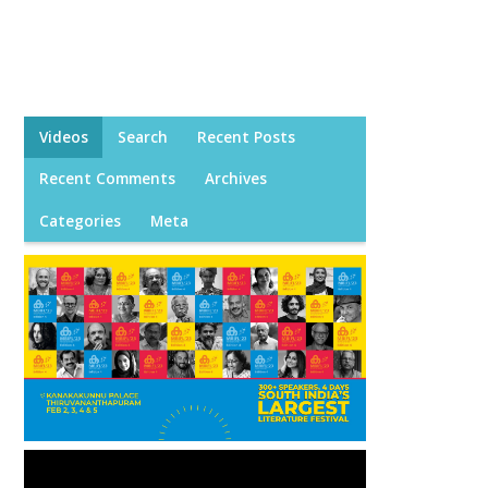
Videos
Search
Recent Posts
Recent Comments
Archives
Categories
Meta