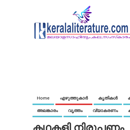
Home
എഴുത്തുകാര്‍
കൃതികൾ
അലങ്കാരം
വൃത്തം
വ്യാകരണം
കഥകളി നിരൂപണം