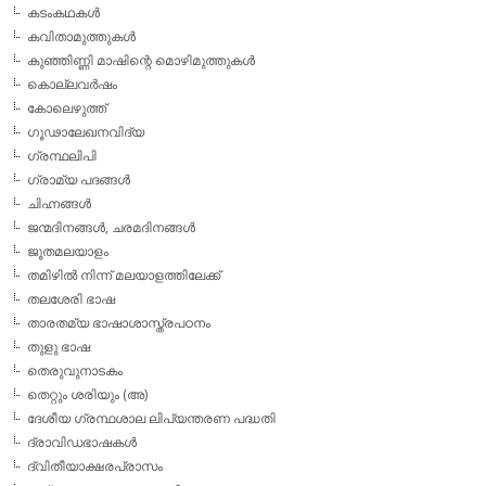
കടംകഥകള്‍
കവിതാമുത്തുകള്‍
കുഞ്ഞിണ്ണി മാഷിന്റെ മൊഴിമുത്തുകള്‍
കൊല്ലവര്‍ഷം
കോലെഴുത്ത്
ഗൂഢാലേഖനവിദ്യ
ഗ്രന്ഥലിപി
ഗ്രാമ്യ പദങ്ങള്‍
ചിഹ്നങ്ങള്‍
ജന്മദിനങ്ങള്‍, ചരമദിനങ്ങള്‍
ജൂതമലയാളം
തമിഴില്‍ നിന്ന് മലയാളത്തിലേക്ക്
തലശേരി ഭാഷ
താരതമ്യ ഭാഷാശാസ്ത്രപഠനം
തുളു ഭാഷ
തെരുവുനാടകം
തെറ്റും ശരിയും (അ)
ദേശീയ ഗ്രന്ഥശാല ലിപ്യന്തരണ പദ്ധതി
ദ്രാവിഡഭാഷകള്‍
ദ്വിതീയാക്ഷരപ്രാസം