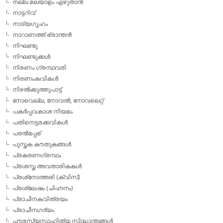
നല്ല മലയാളം എഴുതാന്‍
നാട്ടറിവ്
നാട്യഗൃഹം
നാറാണത്ത് ഭ്രാന്തന്‍
നിഘണ്ടു
നിഘണ്ടുക്കള്‍
നിരണം ഗ്രന്ഥവരി
നിരണംകവികള്‍
നിഴല്‍ക്കുത്തുപാട്ട്
നോവെല്ല, നോവല്‍, നോവലെറ്റ്
പകര്‍പ്പവകാശ നിയമം
പതിനെട്ടരക്കവികള്‍
പരല്‍പ്പേര്
പുസ്തക കൗതുകങ്ങള്‍
പ്രകരണഗ്രന്ഥം
പ്രശസ്ത അവതാരികകള്‍
പ്രശ്‌നോത്തരി (ക്വിസ്)
പ്രശ്ലേഷം (ചിഹ്നനം)
പ്രാചീനകവിത്രയം
പ്രാചീനഗദ്യം
പൗരസ്ത്യസാഹിത്യ സിദ്ധാന്തങ്ങള്‍