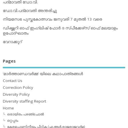
പദ്മാവതി ഡോ.വി.
ഡോ.വി.പദ്മാവതി അന്തരിച്ചു
നിയമസഭ പുസ്തകോത്സവം ജനുവരി 7 മുതല്‍ 13 വരെ
ഡിക്ഷ്ണറി ഓഫ് ഇംഗ്ലിഷ് ഫോര്‍ ദ സ്പീക്കേഴ്‌സ് ഓഫ് മലയാളം
ഉപോദ്ഘാതം
വേറാക്കൂറ്
Pages
‘മാര്‍ത്താണ്ഡവര്‍മ്മ’ യിലെ കഥാപാത്രങ്ങള്‍
Contact Us
Correction Policy
Diversity Policy
Diversity staffing Report
Home
ഒരായിരം പഴഞ്ചൊല്‍
ഒറ്റപ്പദം
കേരളപാണിനീയം പീഠിക (എ.ആര്‍.രാജരാജവര്‍മ)