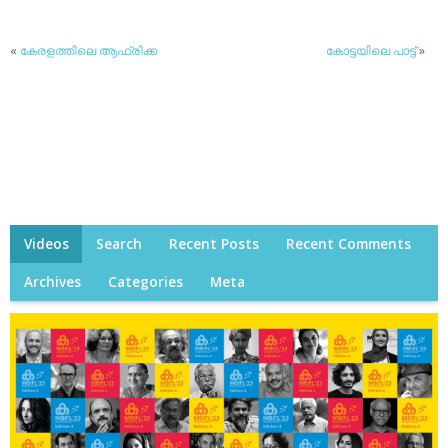
«
കേരളത്തിലെ ആഫ്രിക്ക
കോട്ടയിലെ പാട്ട്
»
Videos
Search
Recent Posts
Recent Comments
Archives
Categories
Meta