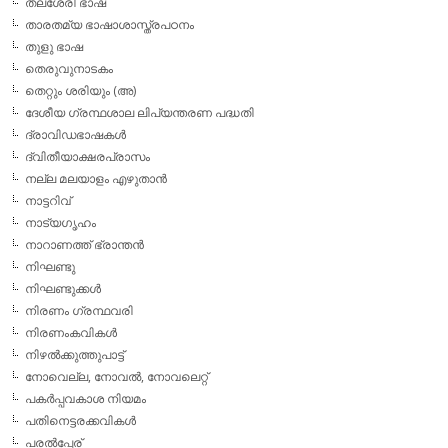
തലശേരി ഭാഷ
താരതമ്യ ഭാഷാശാസ്ത്രപഠനം
തുളു ഭാഷ
തെരുവുനാടകം
തെറ്റും ശരിയും (അ)
ദേശീയ ഗ്രന്ഥശാല ലിപ്യന്തരണ പദ്ധതി
ദ്രാവിഡഭാഷകള്‍
ദ്വിതീയാക്ഷരപ്രാസം
നല്ല മലയാളം എഴുതാന്‍
നാട്ടറിവ്
നാട്യഗൃഹം
നാറാണത്ത് ഭ്രാന്തന്‍
നിഘണ്ടു
നിഘണ്ടുക്കള്‍
നിരണം ഗ്രന്ഥവരി
നിരണംകവികള്‍
നിഴല്‍ക്കുത്തുപാട്ട്
നോവെല്ല, നോവല്‍, നോവലെറ്റ്
പകര്‍പ്പവകാശ നിയമം
പതിനെട്ടരക്കവികള്‍
പരല്‍പ്പേര്