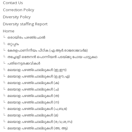
Contact Us
Correction Policy
Diversity Policy
Diversity staffing Report
Home
ഒരായിരം പഴഞ്ചൊല്‍
ഒറ്റപ്പദം
കേരളപാണിനീയം പീഠിക (എ.ആര്‍.രാജരാജവര്‍മ)
തച്ചോളി ഒതേനൻ പൊന്നിയൻ പടയ്‌ക്കു പോയ പാട്ടുകഥ
പതിനെട്ടരക്കവികള്‍
മലയാള പഴഞ്ചൊല്ലുകള്‍ (ഇ,ഈ)
മലയാള പഴഞ്ചൊല്ലുകള്‍ (ഉ,ഊ,എ)
മലയാള പഴഞ്ചൊല്ലുകള്‍ (ക)
മലയാള പഴഞ്ചൊല്ലുകള്‍ (ച)
മലയാള പഴഞ്ചൊല്ലുകള്‍ (ത)
മലയാള പഴഞ്ചൊല്ലുകള്‍ (ന)
മലയാള പഴഞ്ചൊല്ലുകള്‍ (പ,ബ,ഭ)
മലയാള പഴഞ്ചൊല്ലുകള്‍ (മ)
മലയാള പഴഞ്ചൊല്ലുകള്‍ (ര,വ,ശ,സ)
മലയാള പഴഞ്ചൊല്ലുകൾ (അ, ആ)