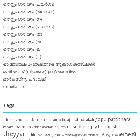
തെറ്റും ശരിയും (ചവര്‍ഗം)
തെറ്റും ശരിയും (തവര്‍ഗം)
തെറ്റും ശരിയും (ന)
തെറ്റും ശരിയും (പവര്‍ഗം)
തെറ്റും ശരിയും (യ)
തെറ്റും ശരിയും (ര)
തെറ്റും ശരിയും (ല)
തെറ്റും ശരിയും (വ)
ഭാഷാജാലം 2- ഭാഷയുടെ ആകാശക്കാഴ്ചകള്‍
മഷിത്തണ്ട് (നിഘണ്ടു) ഇന്റര്‍നെറ്റില്‍
മാര്‍ക്‌സിസ്റ്റ് പദാവലി
യക്ഷിക്കഥ
Tags
gopu pattithara
bhadrakali
acharam
anushtanakala
anushtanam
baburajan
sudheer p.y
t.r. rajesh
karmam
rajeev n.t
kadakali
krishnanattam
theyyam
കഥകളി
thira
അനുഷ്ഠാനം
veli
അനുഷ്ഠാനകല
അയ്യപ്പന്‍
ആചാരം