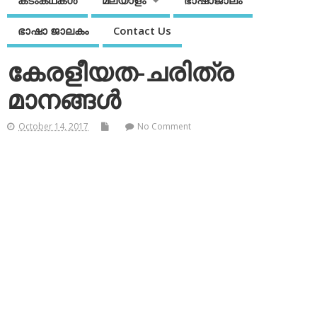
കടംകഥകള്‍
മലയാളം
ഭാഷാജാലം
ഭാഷാ ജാലകം
Contact Us
കേരളീയത-ചരിത്ര
മാനങ്ങള്‍
October 14, 2017
No Comment