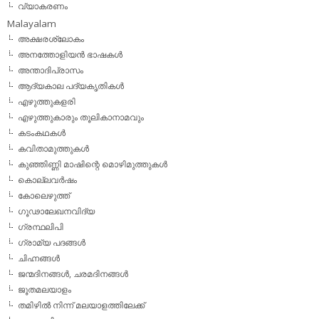
വ്യാകരണം
Malayalam
അക്ഷരശ്ലോകം
അനത്തോളിയന്‍ ഭാഷകള്‍
അന്താദിപ്രാസം
ആദ്യകാല പദ്യകൃതികള്‍
എഴുത്തുകളരി
എഴുത്തുകാരും തൂലികാനാമവും
കടംകഥകള്‍
കവിതാമുത്തുകള്‍
കുഞ്ഞിണ്ണി മാഷിന്റെ മൊഴിമുത്തുകള്‍
കൊല്ലവര്‍ഷം
കോലെഴുത്ത്
ഗൂഢാലേഖനവിദ്യ
ഗ്രന്ഥലിപി
ഗ്രാമ്യ പദങ്ങള്‍
ചിഹ്നങ്ങള്‍
ജന്മദിനങ്ങള്‍, ചരമദിനങ്ങള്‍
ജൂതമലയാളം
തമിഴില്‍ നിന്ന് മലയാളത്തിലേക്ക്