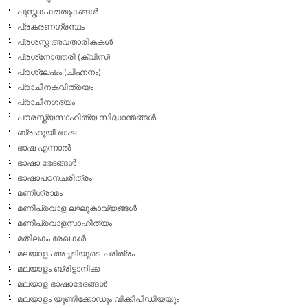
പുസ്തക കൗതുകങ്ങള്‍
പ്രകരണഗ്രന്ഥം
പ്രശസ്ത അവതാരികകള്‍
പ്രശ്‌നോത്തരി (ക്വിസ്)
പ്രശ്ലേഷം (ചിഹ്നനം)
പ്രാചീനകവിത്രയം
പ്രാചീനഗദ്യം
പൗരസ്ത്യസാഹിത്യ സിദ്ധാന്തങ്ങള്‍
ബ്രഹൂയി ഭാഷ
ഭാഷ എന്നാല്‍
ഭാഷാ ഭേദങ്ങള്‍
ഭാഷാപഠനചരിത്രം
മണിഗ്രാമം
മണിപ്രവാള ലഘുകാവ്യങ്ങള്‍
മണിപ്രവാളസാഹിത്യം
മതിലകം രേഖകള്‍
മലയാളം അച്ചടിയുടെ ചരിത്രം
മലയാളം ബ്രിട്ടാനിക്ക
മലയാള ഭാഷാഭേദങ്ങള്‍
മലയാളം യൂണിക്കോഡും വിക്കീപീഡിയയും