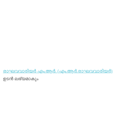
രാഘവവാരിയര്‍ എം.ആര്‍. (എം.ആര്‍.രാഘവവാരിയര്‍)
ഉടന്‍ ലഭ്യമാകും