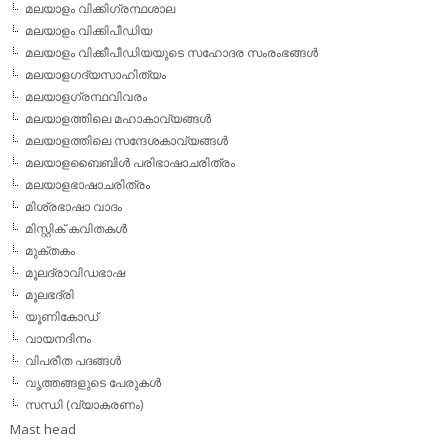
മലയാളം വിക്കിഗ്രന്ഥശാല
മലയാളം വിക്കിപീഡിയ
മലയാളം വിക്കീപീഡിയയുടെ സഹോദര സംരംഭങ്ങള്‍
മലയാളഗദ്യസാഹിത്യം
മലയാളഗ്രന്ഥവിവരം
മലയാളത്തിലെ മഹാകാവ്യങ്ങള്‍
മലയാളത്തിലെ സന്ദേശകാവ്യങ്ങള്‍
മലയാളബൈബിള്‍ പരിഭാഷാചരിത്രം
മലയാളഭാഷാചരിത്രം
മിശ്രഭാഷാ വാദം
മിസ്റ്റിക് കവിതകള്‍
മുക്തകം
മൂലദ്രാവിഡഭാഷ
മൂലഭദ്രി
യൂണികോഡ്
വായനദിനം
വിപരീത പദങ്ങള്‍
വൃത്തങ്ങളുടെ പേരുകള്‍
സന്ധി (വ്യാകരണം)
Mast head