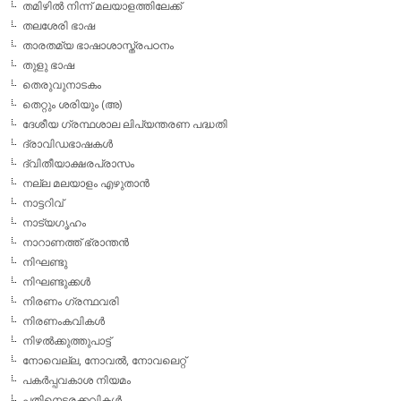
തമിഴില്‍ നിന്ന് മലയാളത്തിലേക്ക്
തലശേരി ഭാഷ
താരതമ്യ ഭാഷാശാസ്ത്രപഠനം
തുളു ഭാഷ
തെരുവുനാടകം
തെറ്റും ശരിയും (അ)
ദേശീയ ഗ്രന്ഥശാല ലിപ്യന്തരണ പദ്ധതി
ദ്രാവിഡഭാഷകള്‍
ദ്വിതീയാക്ഷരപ്രാസം
നല്ല മലയാളം എഴുതാന്‍
നാട്ടറിവ്
നാട്യഗൃഹം
നാറാണത്ത് ഭ്രാന്തന്‍
നിഘണ്ടു
നിഘണ്ടുക്കള്‍
നിരണം ഗ്രന്ഥവരി
നിരണംകവികള്‍
നിഴല്‍ക്കുത്തുപാട്ട്
നോവെല്ല, നോവല്‍, നോവലെറ്റ്
പകര്‍പ്പവകാശ നിയമം
പതിനെട്ടരക്കവികള്‍