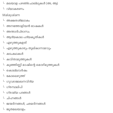
മലയാള പഴഞ്ചൊല്ലുകൾ (അ, ആ)
വ്യാകരണം
Malayalam
അക്ഷരശ്ലോകം
അനത്തോളിയന്‍ ഭാഷകള്‍
അന്താദിപ്രാസം
ആദ്യകാല പദ്യകൃതികള്‍
എഴുത്തുകളരി
എഴുത്തുകാരും തൂലികാനാമവും
കടംകഥകള്‍
കവിതാമുത്തുകള്‍
കുഞ്ഞിണ്ണി മാഷിന്റെ മൊഴിമുത്തുകള്‍
കൊല്ലവര്‍ഷം
കോലെഴുത്ത്
ഗൂഢാലേഖനവിദ്യ
ഗ്രന്ഥലിപി
ഗ്രാമ്യ പദങ്ങള്‍
ചിഹ്നങ്ങള്‍
ജന്മദിനങ്ങള്‍, ചരമദിനങ്ങള്‍
ജൂതമലയാളം