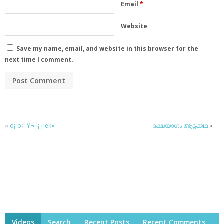
Email
*
Website
Save my name, email, and website in this browser for the
next time I comment.
«
o¡-p¢-Y¬-l¡-j-ek«
ദക്ഷയാഗം ആട്ടക്കഥ
»
Videos
Search
Recent Posts
Recent Comments