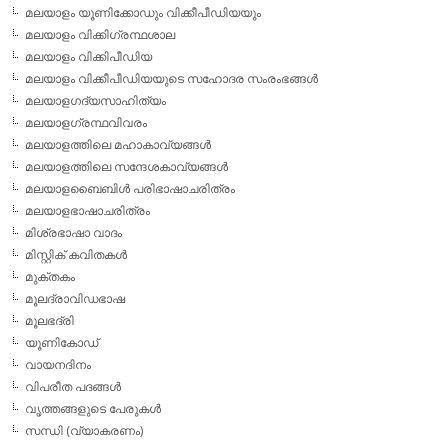
മലയാളം യൂണിക്കോഡും വിക്കീപീഡിയയും
മലയാളം വിക്കിഗ്രന്ഥശാല
മലയാളം വിക്കിപീഡിയ
മലയാളം വിക്കീപീഡിയയുടെ സഹോദര സംരംഭങ്ങള്‍
മലയാളഗദ്യസാഹിത്യം
മലയാളഗ്രന്ഥവിവരം
മലയാളത്തിലെ മഹാകാവ്യങ്ങള്‍
മലയാളത്തിലെ സന്ദേശകാവ്യങ്ങള്‍
മലയാളബൈബിള്‍ പരിഭാഷാചരിത്രം
മലയാളഭാഷാചരിത്രം
മിശ്രഭാഷാ വാദം
മിസ്റ്റിക് കവിതകള്‍
മുക്തകം
മൂലദ്രാവിഡഭാഷ
മൂലഭദ്രി
യൂണികോഡ്
വായനദിനം
വിപരീത പദങ്ങള്‍
വൃത്തങ്ങളുടെ പേരുകള്‍
സന്ധി (വ്യാകരണം)