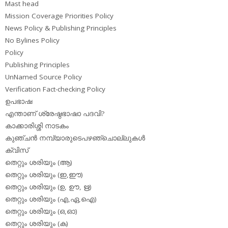
Mast head
Mission Coverage Priorities Policy
News Policy & Publishing Principles
No Bylines Policy
Policy
Publishing Principles
UnNamed Source Policy
Verification Fact-checking Policy
ഉപഭാഷ
എന്താണ് ശ്രേഷ്ഠഭാഷാ പദവി?
കാക്കാരിശ്ശി നാടകം
കുഞ്ചന്‍ നമ്പ്യാരുടെപഴഞ്ചൊല്ലുകള്‍
ക്വിസ്
തെറ്റും ശരിയും (ആ)
തെറ്റും ശരിയും (ഇ,ഈ)
തെറ്റും ശരിയും (ഉ, ഊ, ഋ)
തെറ്റും ശരിയും (എ,ഏ,ഐ)
തെറ്റും ശരിയും (ഒ,ഓ)
തെറ്റും ശരിയും (ക)