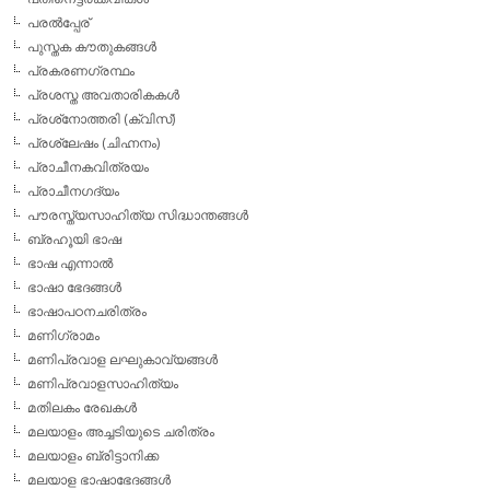
പരല്‍പ്പേര്
പുസ്തക കൗതുകങ്ങള്‍
പ്രകരണഗ്രന്ഥം
പ്രശസ്ത അവതാരികകള്‍
പ്രശ്‌നോത്തരി (ക്വിസ്)
പ്രശ്ലേഷം (ചിഹ്നനം)
പ്രാചീനകവിത്രയം
പ്രാചീനഗദ്യം
പൗരസ്ത്യസാഹിത്യ സിദ്ധാന്തങ്ങള്‍
ബ്രഹൂയി ഭാഷ
ഭാഷ എന്നാല്‍
ഭാഷാ ഭേദങ്ങള്‍
ഭാഷാപഠനചരിത്രം
മണിഗ്രാമം
മണിപ്രവാള ലഘുകാവ്യങ്ങള്‍
മണിപ്രവാളസാഹിത്യം
മതിലകം രേഖകള്‍
മലയാളം അച്ചടിയുടെ ചരിത്രം
മലയാളം ബ്രിട്ടാനിക്ക
മലയാള ഭാഷാഭേദങ്ങള്‍