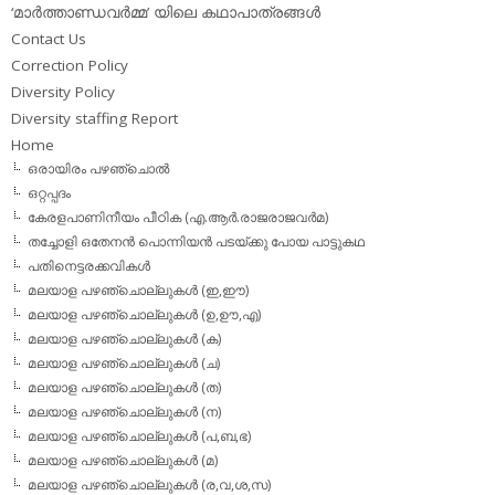
‘മാര്‍ത്താണ്ഡവര്‍മ്മ’ യിലെ കഥാപാത്രങ്ങള്‍
Contact Us
Correction Policy
Diversity Policy
Diversity staffing Report
Home
ഒരായിരം പഴഞ്ചൊല്‍
ഒറ്റപ്പദം
കേരളപാണിനീയം പീഠിക (എ.ആര്‍.രാജരാജവര്‍മ)
തച്ചോളി ഒതേനൻ പൊന്നിയൻ പടയ്‌ക്കു പോയ പാട്ടുകഥ
പതിനെട്ടരക്കവികള്‍
മലയാള പഴഞ്ചൊല്ലുകള്‍ (ഇ,ഈ)
മലയാള പഴഞ്ചൊല്ലുകള്‍ (ഉ,ഊ,എ)
മലയാള പഴഞ്ചൊല്ലുകള്‍ (ക)
മലയാള പഴഞ്ചൊല്ലുകള്‍ (ച)
മലയാള പഴഞ്ചൊല്ലുകള്‍ (ത)
മലയാള പഴഞ്ചൊല്ലുകള്‍ (ന)
മലയാള പഴഞ്ചൊല്ലുകള്‍ (പ,ബ,ഭ)
മലയാള പഴഞ്ചൊല്ലുകള്‍ (മ)
മലയാള പഴഞ്ചൊല്ലുകള്‍ (ര,വ,ശ,സ)