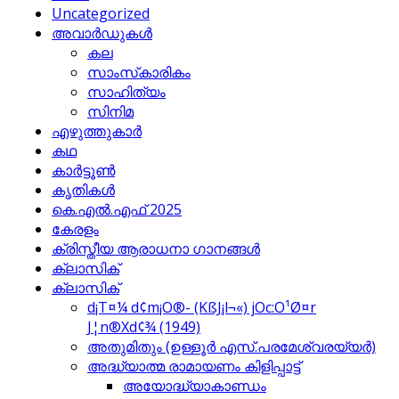
Uncategorized
അവാര്‍ഡുകള്‍
കല
സാംസ്‌കാരികം
സാഹിത്യം
സിനിമ
എഴുത്തുകാര്‍
കഥ
കാര്‍ട്ടൂണ്‍
കൃതികള്‍
കെ.എല്‍.എഫ് 2025
കേരളം
ക്രിസ്തീയ ആരാധനാ ഗാനങ്ങള്‍
ക്ലാസിക്‌
ക്ലാസിക്
d¡T¤¼ d¢m¡O®- (KßJ¡l¬«) jOc:O¹Ø¤r
J¦n®Xd¢¾ (1949)
അതുമിതും (ഉള്ളൂര്‍ എസ്.പരമേശ്വരയ്യര്‍)
അദ്ധ്യാത്മ രാമായണം കിളിപ്പാട്ട്‌
അയോദ്ധ്യാകാണ്ഡം