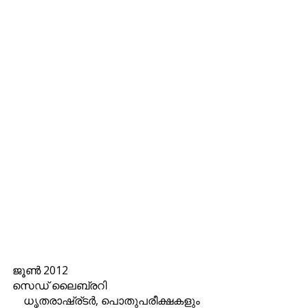
ജൂണ്‍ 2012
സെഡ് ലൈബ്രറി
ധൃതരാഷ്ര്ടര്‍, പൊതുപരീക്ഷകളും