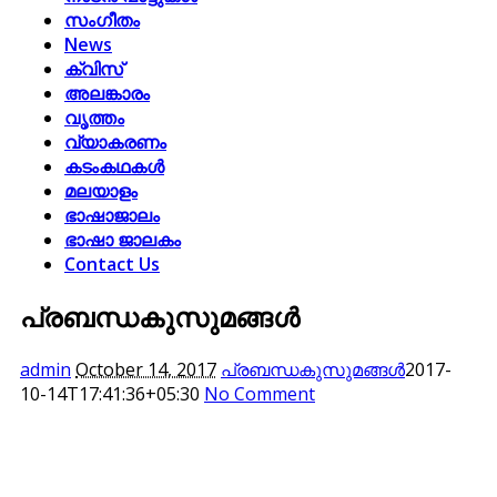
സംഗീതം
News
ക്വിസ്
അലങ്കാരം
വൃത്തം
വ്യാകരണം
കടംകഥകള്‍
മലയാളം
ഭാഷാജാലം
ഭാഷാ ജാലകം
Contact Us
പ്രബന്ധകുസുമങ്ങള്‍
admin
October 14, 2017
പ്രബന്ധകുസുമങ്ങള്‍
2017-
10-14T17:41:36+05:30
No Comment