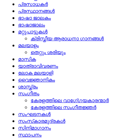
പ്രസാധകര്‍
പ്രസ്ഥാനങ്ങള്‍
ഭാഷാ ജാലകം
ഭാഷാജാലം
മറ്റുപാട്ടുകള്‍
ക്രിസ്തീയ ആരാധനാ ഗാനങ്ങള്‍
മലയാളം
തെറ്റും ശരിയും
മാസിക
യാത്രാവിവരണം
ലോക മലയാളി
വൈജ്ഞാനികം
ശാസ്ത്രം
സംഗീതം
കേരളത്തിലെ വാഗേ്ഗയകാരന്മാര്‍
കേരളത്തിലെ സംഗീതജ്ഞര്‍
സംഘടനകള്‍
സംസ്‌കാരമുദ്രകള്‍
സിനിമാഗാനം
സ്ഥാപനം