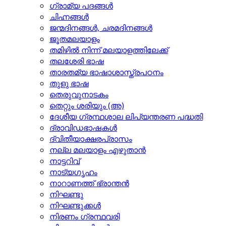
ഗ്രാമ്യ പദങ്ങള്‍
ചിഹ്നങ്ങള്‍
ജന്മദിനങ്ങള്‍, ചരമദിനങ്ങള്‍
ജൂതമലയാളം
തമിഴില്‍ നിന്ന് മലയാളത്തിലേക്ക്
തലശേരി ഭാഷ
താരതമ്യ ഭാഷാശാസ്ത്രപഠനം
തുളു ഭാഷ
തെരുവുനാടകം
തെറ്റും ശരിയും (അ)
ദേശീയ ഗ്രന്ഥശാല ലിപ്യന്തരണ പദ്ധതി
ദ്രാവിഡഭാഷകള്‍
ദ്വിതീയാക്ഷരപ്രാസം
നല്ല മലയാളം എഴുതാന്‍
നാട്ടറിവ്
നാട്യഗൃഹം
നാറാണത്ത് ഭ്രാന്തന്‍
നിഘണ്ടു
നിഘണ്ടുക്കള്‍
നിരണം ഗ്രന്ഥവരി