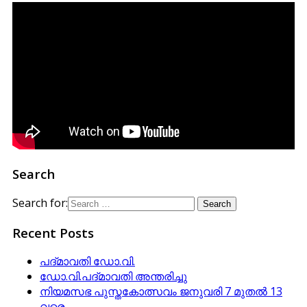
Search
Search for:
Recent Posts
പദ്മാവതി ഡോ.വി.
ഡോ.വി.പദ്മാവതി അന്തരിച്ചു
നിയമസഭ പുസ്തകോത്സവം ജനുവരി 7 മുതല്‍ 13
വരെ