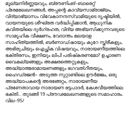
മൂല്യനിര്‍ണ്ണയവും, ബ്രൗണിംങ്–ബാരെറ്റ്
പ്രേമലേഖനങ്ങള്‍, അപ്പന്റെ കാവ്യസാമ്രാജ്യം,
വിദ്യാഭ്യാസം വിവേകാനന്ദസ്വാമിയുടെ ദൃഷ്ടിയില്‍,
വായനയുടെ ശീഘ്രത വര്‍ദ്ധിപ്പിക്കാന്‍, ആധുനിക
കവിതയിലെ ദുര്‍ഗ്രഹത, വിദ്യ അഭ്യസിക്കുന്നവരുടെ
സാമൂഹിക വീക്ഷണം, വേദാന്തം മലയാള
സാഹിത്യത്തില്‍, ബര്‍ണാഡ്ഷായും കുറേ സ്ത്രീകളും,
അഭിരുചിയും ഐച്ഛിക വിഷയവും, നാരായണീയത്തിലെ
ഭക്തിരസം, ഇനിയും ലിപി പരിഷ്‌കരണമോ? ഉച്ചാരണ
വൈകല്യങ്ങളും അക്ഷരത്തെറ്റുകളും,
അദ്ധ്യാത്മരാമായണങ്ങളും ഭഗവത്ഗീതയും,
ഹൈഡ്രജന്‍– അടുത്ത നൂറ്റാണ്ടിലെ ഊര്‍ജ്ജം, ഒരു
അദ്ധ്യാപകന്റെ അരങ്ങേറ്റം, നാരായണീയ
പ്രണേതാവായ നാരായണ ഭട്ടപാദര്‍, കേശവീയത്തിലെ
ഭക്തി… തുടങ്ങി 19 പ്രൗഢലേഖനങ്ങളുടെ സമാഹാരം.
വില–95/