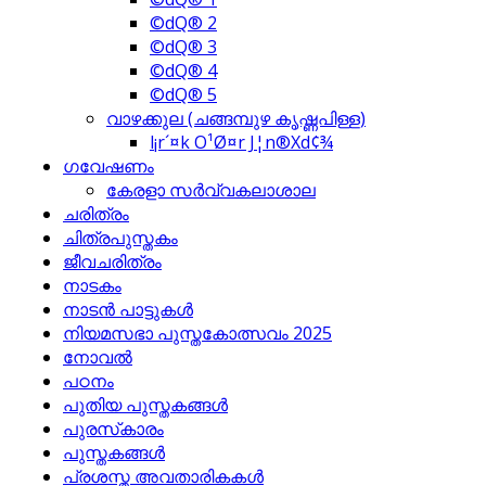
©dQ® 2
©dQ® 3
©dQ® 4
©dQ® 5
വാഴക്കുല (ചങ്ങമ്പുഴ കൃഷ്ണപിള്ള)
l¡r´¤k O¹Ø¤r J¦n®Xd¢¾
ഗവേഷണം
കേരളാ സര്‍വ്വകലാശാല
ചരിത്രം
ചിത്രപുസ്തകം
ജീവചരിത്രം
നാടകം
നാടന്‍ പാട്ടുകള്‍
നിയമസഭാ പുസ്തകോത്സവം 2025
നോവല്‍
പഠനം
പുതിയ പുസ്തകങ്ങള്‍
പുരസ്‌കാരം
പുസ്തകങ്ങള്‍
പ്രശസ്ത അവതാരികകള്‍