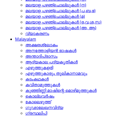
മലയാള പഴഞ്ചൊല്ലുകള്‍ (ന)
മലയാള പഴഞ്ചൊല്ലുകള്‍ (പ,ബ,ഭ)
മലയാള പഴഞ്ചൊല്ലുകള്‍ (മ)
മലയാള പഴഞ്ചൊല്ലുകള്‍ (ര,വ,ശ,സ)
മലയാള പഴഞ്ചൊല്ലുകൾ (അ, ആ)
വ്യാകരണം
Malayalam
അക്ഷരശ്ലോകം
അനത്തോളിയന്‍ ഭാഷകള്‍
അന്താദിപ്രാസം
ആദ്യകാല പദ്യകൃതികള്‍
എഴുത്തുകളരി
എഴുത്തുകാരും തൂലികാനാമവും
കടംകഥകള്‍
കവിതാമുത്തുകള്‍
കുഞ്ഞിണ്ണി മാഷിന്റെ മൊഴിമുത്തുകള്‍
കൊല്ലവര്‍ഷം
കോലെഴുത്ത്
ഗൂഢാലേഖനവിദ്യ
ഗ്രന്ഥലിപി