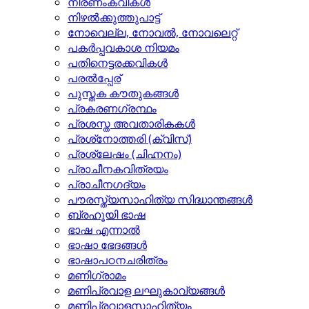
നിരണംകവികള്‍
നിഴല്‍ക്കുത്തുപാട്ട്
നോവെല്ല, നോവല്‍, നോവലെറ്റ്
പകര്‍പ്പവകാശ നിയമം
പതിനെട്ടരക്കവികള്‍
പരല്‍പ്പേര്
പുസ്തക കൗതുകങ്ങള്‍
പ്രകരണഗ്രന്ഥം
പ്രശസ്ത അവതാരികകള്‍
പ്രശ്‌നോത്തരി (ക്വിസ്)
പ്രശ്ലേഷം (ചിഹ്നനം)
പ്രാചീനകവിത്രയം
പ്രാചീനഗദ്യം
പൗരസ്ത്യസാഹിത്യ സിദ്ധാന്തങ്ങള്‍
ബ്രഹൂയി ഭാഷ
ഭാഷ എന്നാല്‍
ഭാഷാ ഭേദങ്ങള്‍
ഭാഷാപഠനചരിത്രം
മണിഗ്രാമം
മണിപ്രവാള ലഘുകാവ്യങ്ങള്‍
മണിപ്രവാളസാഹിത്യം