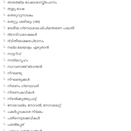
താരതമ്യ ഭാഷാശാസ്ത്രപഠനം
തുളു ഭാഷ
തെരുവുനാടകം
തെറ്റും ശരിയും (അ)
ദേശീയ ഗ്രന്ഥശാല ലിപ്യന്തരണ പദ്ധതി
ദ്രാവിഡഭാഷകള്‍
ദ്വിതീയാക്ഷരപ്രാസം
നല്ല മലയാളം എഴുതാന്‍
നാട്ടറിവ്
നാട്യഗൃഹം
നാറാണത്ത് ഭ്രാന്തന്‍
നിഘണ്ടു
നിഘണ്ടുക്കള്‍
നിരണം ഗ്രന്ഥവരി
നിരണംകവികള്‍
നിഴല്‍ക്കുത്തുപാട്ട്
നോവെല്ല, നോവല്‍, നോവലെറ്റ്
പകര്‍പ്പവകാശ നിയമം
പതിനെട്ടരക്കവികള്‍
പരല്‍പ്പേര്
പുസ്തക കൗതുകങ്ങള്‍