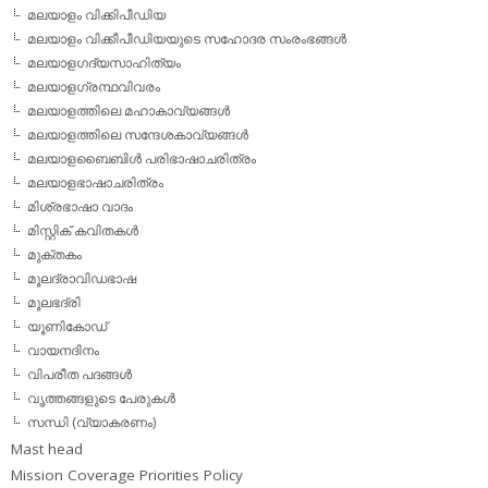
മലയാളം വിക്കിപീഡിയ
മലയാളം വിക്കീപീഡിയയുടെ സഹോദര സംരംഭങ്ങള്‍
മലയാളഗദ്യസാഹിത്യം
മലയാളഗ്രന്ഥവിവരം
മലയാളത്തിലെ മഹാകാവ്യങ്ങള്‍
മലയാളത്തിലെ സന്ദേശകാവ്യങ്ങള്‍
മലയാളബൈബിള്‍ പരിഭാഷാചരിത്രം
മലയാളഭാഷാചരിത്രം
മിശ്രഭാഷാ വാദം
മിസ്റ്റിക് കവിതകള്‍
മുക്തകം
മൂലദ്രാവിഡഭാഷ
മൂലഭദ്രി
യൂണികോഡ്
വായനദിനം
വിപരീത പദങ്ങള്‍
വൃത്തങ്ങളുടെ പേരുകള്‍
സന്ധി (വ്യാകരണം)
Mast head
Mission Coverage Priorities Policy