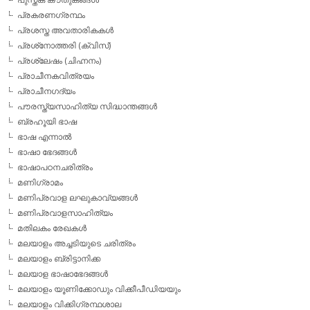
പ്രകരണഗ്രന്ഥം
പ്രശസ്ത അവതാരികകള്‍
പ്രശ്‌നോത്തരി (ക്വിസ്)
പ്രശ്ലേഷം (ചിഹ്നനം)
പ്രാചീനകവിത്രയം
പ്രാചീനഗദ്യം
പൗരസ്ത്യസാഹിത്യ സിദ്ധാന്തങ്ങള്‍
ബ്രഹൂയി ഭാഷ
ഭാഷ എന്നാല്‍
ഭാഷാ ഭേദങ്ങള്‍
ഭാഷാപഠനചരിത്രം
മണിഗ്രാമം
മണിപ്രവാള ലഘുകാവ്യങ്ങള്‍
മണിപ്രവാളസാഹിത്യം
മതിലകം രേഖകള്‍
മലയാളം അച്ചടിയുടെ ചരിത്രം
മലയാളം ബ്രിട്ടാനിക്ക
മലയാള ഭാഷാഭേദങ്ങള്‍
മലയാളം യൂണിക്കോഡും വിക്കീപീഡിയയും
മലയാളം വിക്കിഗ്രന്ഥശാല