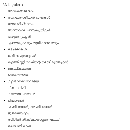
Malayalam
അക്ഷരശ്ലോകം
അനത്തോളിയന്‍ ഭാഷകള്‍
അന്താദിപ്രാസം
ആദ്യകാല പദ്യകൃതികള്‍
എഴുത്തുകളരി
എഴുത്തുകാരും തൂലികാനാമവും
കടംകഥകള്‍
കവിതാമുത്തുകള്‍
കുഞ്ഞിണ്ണി മാഷിന്റെ മൊഴിമുത്തുകള്‍
കൊല്ലവര്‍ഷം
കോലെഴുത്ത്
ഗൂഢാലേഖനവിദ്യ
ഗ്രന്ഥലിപി
ഗ്രാമ്യ പദങ്ങള്‍
ചിഹ്നങ്ങള്‍
ജന്മദിനങ്ങള്‍, ചരമദിനങ്ങള്‍
ജൂതമലയാളം
തമിഴില്‍ നിന്ന് മലയാളത്തിലേക്ക്
തലശേരി ഭാഷ