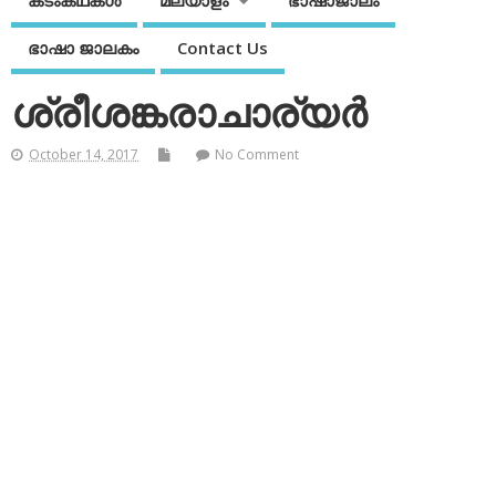
കടംകഥകള്‍
മലയാളം
ഭാഷാജാലം
ഭാഷാ ജാലകം
Contact Us
ശ്രീശങ്കരാചാര്യര്‍
October 14, 2017
No Comment