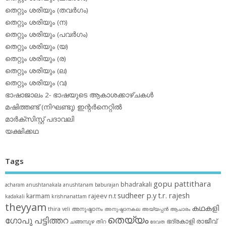
തെറ്റും ശരിയും (തവര്‍ഗം)
തെറ്റും ശരിയും (ന)
തെറ്റും ശരിയും (പവര്‍ഗം)
തെറ്റും ശരിയും (യ)
തെറ്റും ശരിയും (ര)
തെറ്റും ശരിയും (ല)
തെറ്റും ശരിയും (വ)
ഭാഷാജാലം 2- ഭാഷയുടെ ആകാശക്കാഴ്ചകള്‍
മഷിത്തണ്ട് (നിഘണ്ടു) ഇന്റര്‍നെറ്റില്‍
മാര്‍ക്‌സിസ്റ്റ് പദാവലി
യക്ഷിക്കഥ
Tags
gopu pattithara
bhadrakali
acharam
anushtanakala
anushtanam
baburajan
sudheer p.y
t.r. rajesh
karmam
rajeev n.t
kadakali
krishnanattam
theyyam
കഥകളി
thira
അനുഷ്ഠാനം
veli
അനുഷ്ഠാനകല
അയ്യപ്പന്‍
ആചാരം
തെയ്യം
ഗോപു പട്ടിത്തറ
ഭദ്രകാളി
രാജീവ്
ചങ്ങമ്പുഴ
തിറ
ദേവത