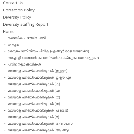
Contact Us
Correction Policy
Diversity Policy
Diversity staffing Report
Home
ഒരായിരം പഴഞ്ചൊല്‍
ഒറ്റപ്പദം
കേരളപാണിനീയം പീഠിക (എ.ആര്‍.രാജരാജവര്‍മ)
തച്ചോളി ഒതേനൻ പൊന്നിയൻ പടയ്‌ക്കു പോയ പാട്ടുകഥ
പതിനെട്ടരക്കവികള്‍
മലയാള പഴഞ്ചൊല്ലുകള്‍ (ഇ,ഈ)
മലയാള പഴഞ്ചൊല്ലുകള്‍ (ഉ,ഊ,എ)
മലയാള പഴഞ്ചൊല്ലുകള്‍ (ക)
മലയാള പഴഞ്ചൊല്ലുകള്‍ (ച)
മലയാള പഴഞ്ചൊല്ലുകള്‍ (ത)
മലയാള പഴഞ്ചൊല്ലുകള്‍ (ന)
മലയാള പഴഞ്ചൊല്ലുകള്‍ (പ,ബ,ഭ)
മലയാള പഴഞ്ചൊല്ലുകള്‍ (മ)
മലയാള പഴഞ്ചൊല്ലുകള്‍ (ര,വ,ശ,സ)
മലയാള പഴഞ്ചൊല്ലുകൾ (അ, ആ)