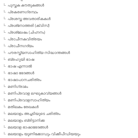
പുസ്തക കൗതുകങ്ങള്‍
പ്രകരണഗ്രന്ഥം
പ്രശസ്ത അവതാരികകള്‍
പ്രശ്‌നോത്തരി (ക്വിസ്)
പ്രശ്ലേഷം (ചിഹ്നനം)
പ്രാചീനകവിത്രയം
പ്രാചീനഗദ്യം
പൗരസ്ത്യസാഹിത്യ സിദ്ധാന്തങ്ങള്‍
ബ്രഹൂയി ഭാഷ
ഭാഷ എന്നാല്‍
ഭാഷാ ഭേദങ്ങള്‍
ഭാഷാപഠനചരിത്രം
മണിഗ്രാമം
മണിപ്രവാള ലഘുകാവ്യങ്ങള്‍
മണിപ്രവാളസാഹിത്യം
മതിലകം രേഖകള്‍
മലയാളം അച്ചടിയുടെ ചരിത്രം
മലയാളം ബ്രിട്ടാനിക്ക
മലയാള ഭാഷാഭേദങ്ങള്‍
മലയാളം യൂണിക്കോഡും വിക്കീപീഡിയയും