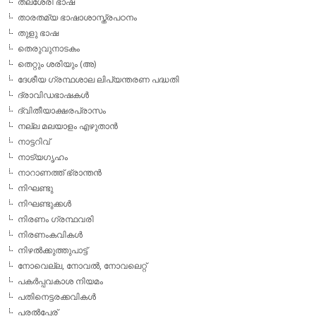
തലശേരി ഭാഷ
താരതമ്യ ഭാഷാശാസ്ത്രപഠനം
തുളു ഭാഷ
തെരുവുനാടകം
തെറ്റും ശരിയും (അ)
ദേശീയ ഗ്രന്ഥശാല ലിപ്യന്തരണ പദ്ധതി
ദ്രാവിഡഭാഷകള്‍
ദ്വിതീയാക്ഷരപ്രാസം
നല്ല മലയാളം എഴുതാന്‍
നാട്ടറിവ്
നാട്യഗൃഹം
നാറാണത്ത് ഭ്രാന്തന്‍
നിഘണ്ടു
നിഘണ്ടുക്കള്‍
നിരണം ഗ്രന്ഥവരി
നിരണംകവികള്‍
നിഴല്‍ക്കുത്തുപാട്ട്
നോവെല്ല, നോവല്‍, നോവലെറ്റ്
പകര്‍പ്പവകാശ നിയമം
പതിനെട്ടരക്കവികള്‍
പരല്‍പ്പേര്