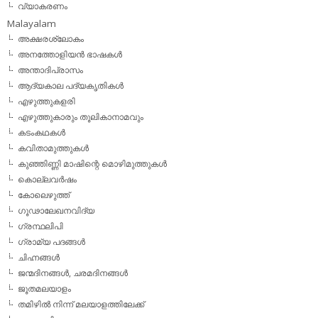
വ്യാകരണം
Malayalam
അക്ഷരശ്ലോകം
അനത്തോളിയന്‍ ഭാഷകള്‍
അന്താദിപ്രാസം
ആദ്യകാല പദ്യകൃതികള്‍
എഴുത്തുകളരി
എഴുത്തുകാരും തൂലികാനാമവും
കടംകഥകള്‍
കവിതാമുത്തുകള്‍
കുഞ്ഞിണ്ണി മാഷിന്റെ മൊഴിമുത്തുകള്‍
കൊല്ലവര്‍ഷം
കോലെഴുത്ത്
ഗൂഢാലേഖനവിദ്യ
ഗ്രന്ഥലിപി
ഗ്രാമ്യ പദങ്ങള്‍
ചിഹ്നങ്ങള്‍
ജന്മദിനങ്ങള്‍, ചരമദിനങ്ങള്‍
ജൂതമലയാളം
തമിഴില്‍ നിന്ന് മലയാളത്തിലേക്ക്