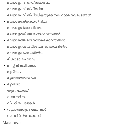
മലയാളം വിക്കിഗ്രന്ഥശാല
മലയാളം വിക്കിപീഡിയ
മലയാളം വിക്കീപീഡിയയുടെ സഹോദര സംരംഭങ്ങള്‍
മലയാളഗദ്യസാഹിത്യം
മലയാളഗ്രന്ഥവിവരം
മലയാളത്തിലെ മഹാകാവ്യങ്ങള്‍
മലയാളത്തിലെ സന്ദേശകാവ്യങ്ങള്‍
മലയാളബൈബിള്‍ പരിഭാഷാചരിത്രം
മലയാളഭാഷാചരിത്രം
മിശ്രഭാഷാ വാദം
മിസ്റ്റിക് കവിതകള്‍
മുക്തകം
മൂലദ്രാവിഡഭാഷ
മൂലഭദ്രി
യൂണികോഡ്
വായനദിനം
വിപരീത പദങ്ങള്‍
വൃത്തങ്ങളുടെ പേരുകള്‍
സന്ധി (വ്യാകരണം)
Mast head