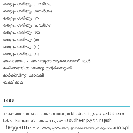
തെറ്റും ശരിയും (ചവര്‍ഗം)
തെറ്റും ശരിയും (തവര്‍ഗം)
തെറ്റും ശരിയും (ന)
തെറ്റും ശരിയും (പവര്‍ഗം)
തെറ്റും ശരിയും (യ)
തെറ്റും ശരിയും (ര)
തെറ്റും ശരിയും (ല)
തെറ്റും ശരിയും (വ)
ഭാഷാജാലം 2- ഭാഷയുടെ ആകാശക്കാഴ്ചകള്‍
മഷിത്തണ്ട് (നിഘണ്ടു) ഇന്റര്‍നെറ്റില്‍
മാര്‍ക്‌സിസ്റ്റ് പദാവലി
യക്ഷിക്കഥ
Tags
gopu pattithara
bhadrakali
acharam
anushtanakala
anushtanam
baburajan
sudheer p.y
t.r. rajesh
karmam
rajeev n.t
kadakali
krishnanattam
theyyam
കഥകളി
thira
അനുഷ്ഠാനം
veli
അനുഷ്ഠാനകല
അയ്യപ്പന്‍
ആചാരം