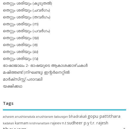
തെറ്റും ശരിയും (കൂടുതല്‍)
തെറ്റും ശരിയും (ചവര്‍ഗം)
തെറ്റും ശരിയും (തവര്‍ഗം)
തെറ്റും ശരിയും (ന)
തെറ്റും ശരിയും (പവര്‍ഗം)
തെറ്റും ശരിയും (യ)
തെറ്റും ശരിയും (ര)
തെറ്റും ശരിയും (ല)
തെറ്റും ശരിയും (വ)
ഭാഷാജാലം 2- ഭാഷയുടെ ആകാശക്കാഴ്ചകള്‍
മഷിത്തണ്ട് (നിഘണ്ടു) ഇന്റര്‍നെറ്റില്‍
മാര്‍ക്‌സിസ്റ്റ് പദാവലി
യക്ഷിക്കഥ
Tags
gopu pattithara
bhadrakali
acharam
anushtanakala
anushtanam
baburajan
sudheer p.y
t.r. rajesh
karmam
rajeev n.t
kadakali
krishnanattam