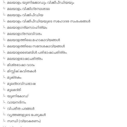
മലയാളം യൂണിക്കോഡും വിക്കീപീഡിയയും
മലയാളം വിക്കിഗ്രന്ഥശാല
മലയാളം വിക്കിപീഡിയ
മലയാളം വിക്കീപീഡിയയുടെ സഹോദര സംരംഭങ്ങള്‍
മലയാളഗദ്യസാഹിത്യം
മലയാളഗ്രന്ഥവിവരം
മലയാളത്തിലെ മഹാകാവ്യങ്ങള്‍
മലയാളത്തിലെ സന്ദേശകാവ്യങ്ങള്‍
മലയാളബൈബിള്‍ പരിഭാഷാചരിത്രം
മലയാളഭാഷാചരിത്രം
മിശ്രഭാഷാ വാദം
മിസ്റ്റിക് കവിതകള്‍
മുക്തകം
മൂലദ്രാവിഡഭാഷ
മൂലഭദ്രി
യൂണികോഡ്
വായനദിനം
വിപരീത പദങ്ങള്‍
വൃത്തങ്ങളുടെ പേരുകള്‍
സന്ധി (വ്യാകരണം)