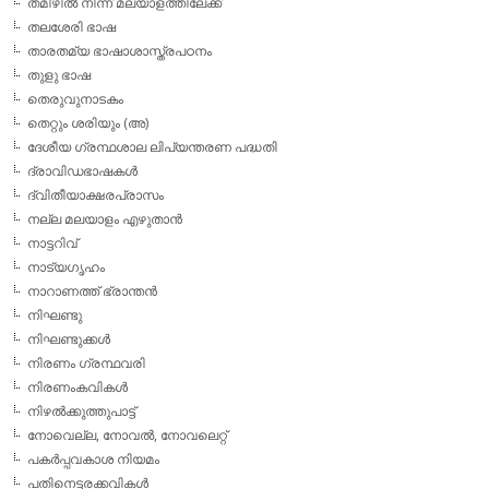
തമിഴില്‍ നിന്ന് മലയാളത്തിലേക്ക്
തലശേരി ഭാഷ
താരതമ്യ ഭാഷാശാസ്ത്രപഠനം
തുളു ഭാഷ
തെരുവുനാടകം
തെറ്റും ശരിയും (അ)
ദേശീയ ഗ്രന്ഥശാല ലിപ്യന്തരണ പദ്ധതി
ദ്രാവിഡഭാഷകള്‍
ദ്വിതീയാക്ഷരപ്രാസം
നല്ല മലയാളം എഴുതാന്‍
നാട്ടറിവ്
നാട്യഗൃഹം
നാറാണത്ത് ഭ്രാന്തന്‍
നിഘണ്ടു
നിഘണ്ടുക്കള്‍
നിരണം ഗ്രന്ഥവരി
നിരണംകവികള്‍
നിഴല്‍ക്കുത്തുപാട്ട്
നോവെല്ല, നോവല്‍, നോവലെറ്റ്
പകര്‍പ്പവകാശ നിയമം
പതിനെട്ടരക്കവികള്‍