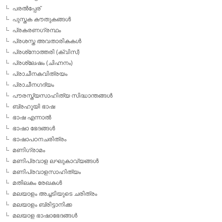
പരല്‍പ്പേര്
പുസ്തക കൗതുകങ്ങള്‍
പ്രകരണഗ്രന്ഥം
പ്രശസ്ത അവതാരികകള്‍
പ്രശ്‌നോത്തരി (ക്വിസ്)
പ്രശ്ലേഷം (ചിഹ്നനം)
പ്രാചീനകവിത്രയം
പ്രാചീനഗദ്യം
പൗരസ്ത്യസാഹിത്യ സിദ്ധാന്തങ്ങള്‍
ബ്രഹൂയി ഭാഷ
ഭാഷ എന്നാല്‍
ഭാഷാ ഭേദങ്ങള്‍
ഭാഷാപഠനചരിത്രം
മണിഗ്രാമം
മണിപ്രവാള ലഘുകാവ്യങ്ങള്‍
മണിപ്രവാളസാഹിത്യം
മതിലകം രേഖകള്‍
മലയാളം അച്ചടിയുടെ ചരിത്രം
മലയാളം ബ്രിട്ടാനിക്ക
മലയാള ഭാഷാഭേദങ്ങള്‍