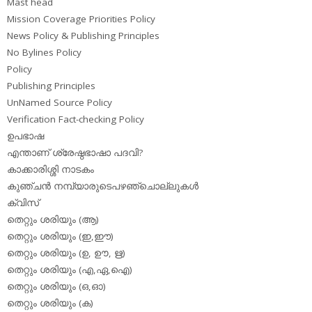
Mast head
Mission Coverage Priorities Policy
News Policy & Publishing Principles
No Bylines Policy
Policy
Publishing Principles
UnNamed Source Policy
Verification Fact-checking Policy
ഉപഭാഷ
എന്താണ് ശ്രേഷ്ഠഭാഷാ പദവി?
കാക്കാരിശ്ശി നാടകം
കുഞ്ചന്‍ നമ്പ്യാരുടെപഴഞ്ചൊല്ലുകള്‍
ക്വിസ്
തെറ്റും ശരിയും (ആ)
തെറ്റും ശരിയും (ഇ,ഈ)
തെറ്റും ശരിയും (ഉ, ഊ, ഋ)
തെറ്റും ശരിയും (എ,ഏ,ഐ)
തെറ്റും ശരിയും (ഒ,ഓ)
തെറ്റും ശരിയും (ക)