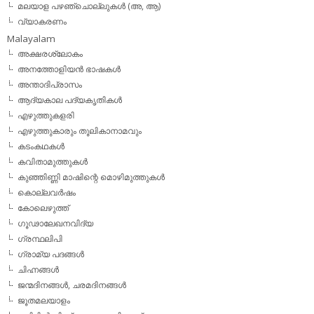
മലയാള പഴഞ്ചൊല്ലുകൾ (അ, ആ)
വ്യാകരണം
Malayalam
അക്ഷരശ്ലോകം
അനത്തോളിയന്‍ ഭാഷകള്‍
അന്താദിപ്രാസം
ആദ്യകാല പദ്യകൃതികള്‍
എഴുത്തുകളരി
എഴുത്തുകാരും തൂലികാനാമവും
കടംകഥകള്‍
കവിതാമുത്തുകള്‍
കുഞ്ഞിണ്ണി മാഷിന്റെ മൊഴിമുത്തുകള്‍
കൊല്ലവര്‍ഷം
കോലെഴുത്ത്
ഗൂഢാലേഖനവിദ്യ
ഗ്രന്ഥലിപി
ഗ്രാമ്യ പദങ്ങള്‍
ചിഹ്നങ്ങള്‍
ജന്മദിനങ്ങള്‍, ചരമദിനങ്ങള്‍
ജൂതമലയാളം