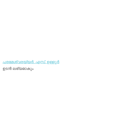
പരമേശ്വരയ്യര്‍. എസ്. ഉള്ളൂര്‍
ഉടന്‍ ലഭ്യമാകും