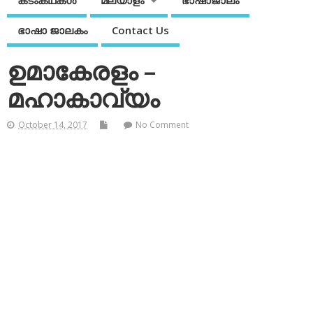
കടംകഥകള്‍
മലയാളം
ഭാഷാജാലം
ഭാഷാ ജാലകം
Contact Us
ഉമാകേരളം –
മഹാകാവ്യം
October 14, 2017
No Comment