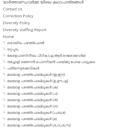
‘മാര്‍ത്താണ്ഡവര്‍മ്മ’ യിലെ കഥാപാത്രങ്ങള്‍
Contact Us
Correction Policy
Diversity Policy
Diversity staffing Report
Home
ഒരായിരം പഴഞ്ചൊല്‍
ഒറ്റപ്പദം
കേരളപാണിനീയം പീഠിക (എ.ആര്‍.രാജരാജവര്‍മ)
തച്ചോളി ഒതേനൻ പൊന്നിയൻ പടയ്‌ക്കു പോയ പാട്ടുകഥ
പതിനെട്ടരക്കവികള്‍
മലയാള പഴഞ്ചൊല്ലുകള്‍ (ഇ,ഈ)
മലയാള പഴഞ്ചൊല്ലുകള്‍ (ഉ,ഊ,എ)
മലയാള പഴഞ്ചൊല്ലുകള്‍ (ക)
മലയാള പഴഞ്ചൊല്ലുകള്‍ (ച)
മലയാള പഴഞ്ചൊല്ലുകള്‍ (ത)
മലയാള പഴഞ്ചൊല്ലുകള്‍ (ന)
മലയാള പഴഞ്ചൊല്ലുകള്‍ (പ,ബ,ഭ)
മലയാള പഴഞ്ചൊല്ലുകള്‍ (മ)
മലയാള പഴഞ്ചൊല്ലുകള്‍ (ര,വ,ശ,സ)