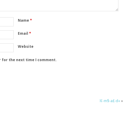
Name
*
Email
*
Website
r for the next time I comment.
l¢-m§-a£-d«
»