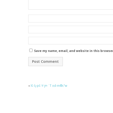
Save my name, email, and website in this browse
«
l¢-l¡-p¢-Y-j¤-¨T ±d-m®c¹w