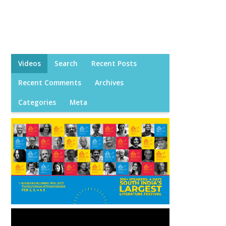
Videos
Search
Recent Posts
Recent Comments
Archives
Categories
Meta