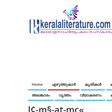
Home
എഴുത്തുകാര്‍
കൃതികൾ
അലങ്കാരം
വൃത്തം
വ്യാകരണം
l¢-m§-at-mc«