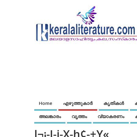
Home
എഴുത്തുകാര്‍
കൃതികൾ
അലങ്കാരം
വൃത്തം
വ്യാകരണം
l¬¡-J-j-X-h¢-±Y«