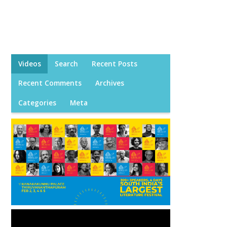
Videos
Search
Recent Posts
Recent Comments
Archives
Categories
Meta