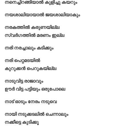
നനെച്ചിറങ്ങിയാൽ കുളിച്ചു കയറും
നയശാലിയായാൽ ജയശാലിയാകും
നരകത്തിൽ കരുണയില്ല
സ്വര്‍ഗത്തില്‍ മരണം ഇല്ല
നരി നരച്ചാലും കടിക്കും
നരി പെറ്റമടയിൽ
കുറുക്കൻ പെറുകയില്ല
നാടുവിട്ട രാജാവും
ഊർ വിട്ട പട്ടിയും ഒരുപോലെ
നാട് ഓടും നേരം നടുവെ
നായി നടുക്കടലിൽ ചെന്നാലും
നക്കീട്ടെ കുടിക്കൂ