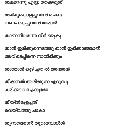
തലമറന്നു എണ്ണ തേക്കരുത്
തല്ലുകൊള്ളുവാൻ ചെണ്ട
പണം കെട്ടുവാൻ മാരാൻ
താണനിലത്തേ നീർ ഒഴുകൂ
താൻ ഇരിക്കുന്നെടത്തു താൻ ഇരിക്കാഞ്ഞാൽ
അവിടെപ്പിന്നെ നായിരിക്കും
താന്താൻ കുഴിച്ചതിൽ താന്താൻ
തീക്കനൽ അരിക്കുന്ന എറുമ്പു
കരിക്കട്ട വച്ചേക്കുമോ
തീയിൽമുളച്ചത്
വെയിലത്തു ചാകാ
തൂറാത്തോന്‍ തൂറുമ്പോള്‍ൾ