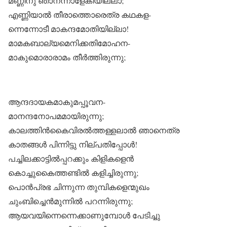
മണ്ണിനു ഞാനന്നാളേകിയില്ലാ;
എണ്ണിയാൽ തീരാത്തൊരെത്ര കഥകള-
ന്നെന്നോടീ മാകന്ദമോതിയില്ലാ!
മാമകബാല്യമെനിക്കതിമോഹന-
മാകുമൊരാരാമം തീർത്തിരുന്നു;
ആന്ദദായകമാകുമപ്പൂവന-
മാനന്ദനോപമമായിരുന്നു;
കാലത്തിൻകൈവിരൽത്തള്ളലാൽ ഞാനെത്ര
കാതങ്ങൾ പിന്നിട്ടു നില്പതിപ്പോൾ!
പച്ചിലക്കാട്ടിൽപ്പറക്കും കിളികളെൻ
കൊച്ചുകൈത്തണ്ടിൽ കളിച്ചിരുന്നു;
പൊൻപ്രഭ ചിന്നുന്ന തുമ്പികളെന്മുഖം
ചുംബിച്ചെൻമുന്നിൽ പറന്നിരുന്നു;
ആയവയിന്നെന്നെക്കാണുമ്പോൾ പേടിച്ചു