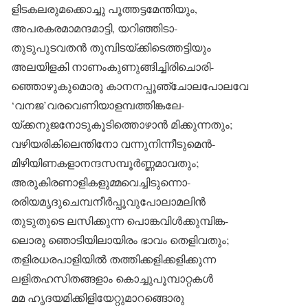
ളിടകലരുമക്കൊച്ചു പൂത്തട്ടമേന്തിയും,
അപരകരമാമന്ദമാട്ടി, യറിഞ്ഞിടാ-
തുടുപുടവതൻ തുമ്പിടയ്ക്കിടെത്തട്ടിയും
അലയിളകി നാണംകുണുങ്ങിച്ചിരിചൊരി-
ഞ്ഞൊഴുകുമൊരു കാനനപ്പൂഞ്ചോലപോലവേ
‘വനജ’വരവെണിയാളമ്പത്തിങ്കലേ-
യ്ക്കനുജനോടുകൂടിത്തൊഴാൻ മിക്കുന്നതും;
വഴിയരികിലെന്തിനോ വന്നുനിന്നീടുമെൻ-
മിഴിയിണകളാനന്ദസമ്പൂർണ്ണമാവതും;
അരുകിരണാളികളുമ്മവെച്ചിടുന്നൊ-
രരിയമൃദുചെമ്പനീർപ്പൂവുപോലാമലിൻ
തുടുതുടെ ലസിക്കുന്ന പൊങ്കവിൾക്കുമ്പിങ്ക-
ലൊരു ഞൊടിയിലായിരം ഭാവം തെളിവതും;
തളിരധരപാളിയിൽ തത്തിക്കളിക്കളിക്കുന്ന
ലളിതഹസിതങ്ങളാം കൊച്ചുപൂമ്പാറ്റകൾ
മമ ഹൃദയമിക്കിളിയേറ്റുമാറങ്ങൊരു