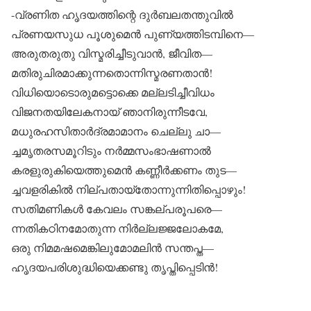
-വ്രണിത ഹൃദയത്തിന്റെ ദുർബലതന്തുവിൽ
പ്രണയസുധ പൂശുമെൻ പുണ്യത്തിടമ്പിനെ—
അരുതരുതു വിസ്മരിച്ചീടുവാൻ, ജീവിത—
മതിരുചിരമാക്കുന്നതൊന്നിസ്മരണതാൻ!
വിധിയൊടൊരുമട്ടൊക്കെ മല്ലടിച്ചീവിധം
വിജനതയിലേകനായ് ഞാനിരുന്നീടവേ,
മധുരഹസിതാർദ്രമാമാനം ചെല്ലു ചാ—
ച്ചമൃതരസമൂറിടും നർമ്മസംഭാഷണാൽ
കരളുരുകിയെത്തുമെൻ കണ്ണീർക്കണം തുട—
ച്ചവളരികിൽ നില്പതായ്തോന്നുന്നിതിപ്പൊഴും!
സതിമണികൾ കേവലം സങ്കല്പരൂപരെ—
ന്നതികഠിനമോതുന്ന നിർല്ലജ്ജലോകമേ,
ഒരു നിമമഷമെങ്കിലുമോമലിൻ സന്തപ്ത—
ഹൃദയപരിശുദ്ധിയെക്കണ്ടു തൃപ്തിപ്പെടിൻ!