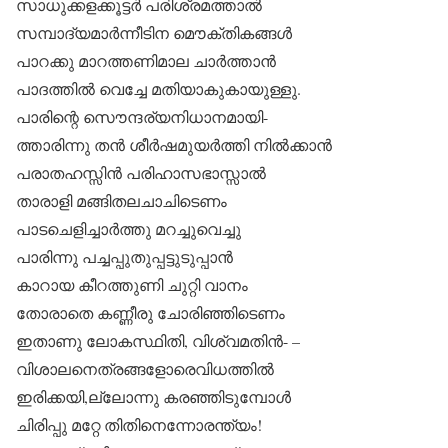
സാധുക്കളക്കൂട്ടർ പരിശ്രമത്താൽ
സമ്പാദ്യമാർന്നീടിന മൌക്തികങ്ങൾ
പാറക്കു മാറത്തണിമാല ചാർത്താൻ
പാദത്തിൽ വെച്ചേ മതിയാകുകായുള്ളു.
പാരിന്റെ സൌന്ദര്യനിധാനമായി-
ത്താരിന്നു തൻ ശീർഷമുയർത്തി നിൽക്കാൻ
പരാതഹസ്സിൻ പരിഹാസഭാസ്സാൽ
താരാളി മങ്ങിതലചാചിടെണം
പാടചെളിച്ചാർത്തു മറച്ചുവെച്ചു
പാരിന്നു പച്ചപ്പുതുപ്പട്ടുടുപ്പാൻ
കാറായ കീറത്തുണി ചുറ്റി വാനം
തോരാതെ കണ്ണീരു ചോരിഞ്ഞിടെണം
ഇതാണു ലോകസ്ഥിതി, വിശ്വമതിൻ- –
വിശാലനെത്രങ്ങളോരെവിധത്തിൽ
ഇരിക്കയി,ല്ലോന്നു കരഞ്ഞിടുമ്പോൾ
ചിരിപ്പു മറ്റേ തിതിനെന്നോരന്ത്യം!