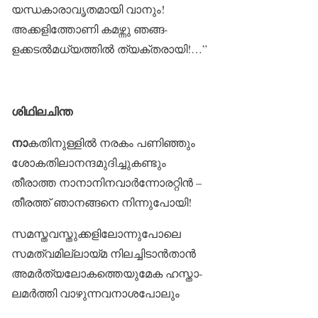
യന്ധകാരാവൃതമായി വാനും!
അക്കളിത്തോണി കമഴ്ന്നു ഞങ്ങ-
ളക്കടൽമധ്യത്തിൽ ത്യക്തരായി!…”
ശിഥിലചിന്ത
നാ
കതിനുള്ളിൽ നരകം പണിഞ്ഞും
ശോകതിലാനന്ദമുദിച്ചുകണ്ടും
തീരാത്ത നാനാനിനവാർന്നോരറ്റിൻ –
തീരത്ത് ഞാനങ്ങനെ നിന്നുപോയി!
സമസ്തവസ്തുക്കളിലോന്നുപോലെ
സമത്വമില്ലായ്മ നിലച്ചിടാൻതാൻ
അമർത്യലോകത്തെയുമേക ഹസ്താ-
ലമർത്തി വാഴുന്നവനാശപോലും