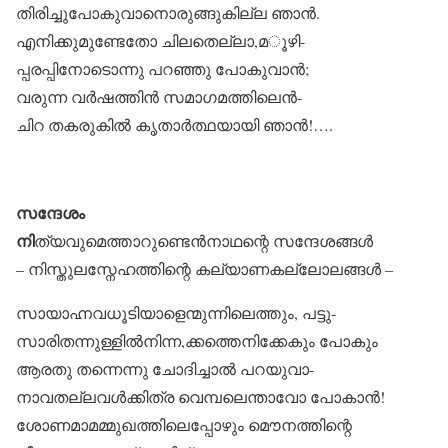
തിരിച്ചുപോകുവാനൊരുങ്ങുകില്ല ഞാൻ.
എനിക്കുമുണ്ടേതോ ചിലതെല്ലാ,മൂഴി-
പ്പരപ്പിനോടൊന്നു പറഞ്ഞു പോകുവാൻ;
വരുന്ന വർഷത്തിൻ സമാഗമത്തിലെൻ-
ചിറ തകരുകിൽ കൃതാർത്ഥയായി ഞാൻ!….
സന്ദേശം
നി
ത്യവുമെത്താറുണ്ടെൻനാഥന്റെ സന്ദേശങ്ങൾ
– നിസ്തുലസ്നേഹത്തിന്റെ കല്യാണകല്ലോലങ്ങൾ –
സായാഹ്നവധൂടിയാളെന്മുന്നിലെത്തും, പട്ടു-
സാരിതന്നുള്ളിൽനിന്ന,ക്കത്തെനിക്കേകും പോകും
ആരതു തന്നെന്നു ചോദിച്ചാൽ പറയുവാ-
നാവതല്ലവൾക്കിത്ര വെമ്പലെന്താവോ പോകാൻ!
ശോണമാമമ്മുഖത്തിലെപ്പോഴും മൌനത്തിന്റെ