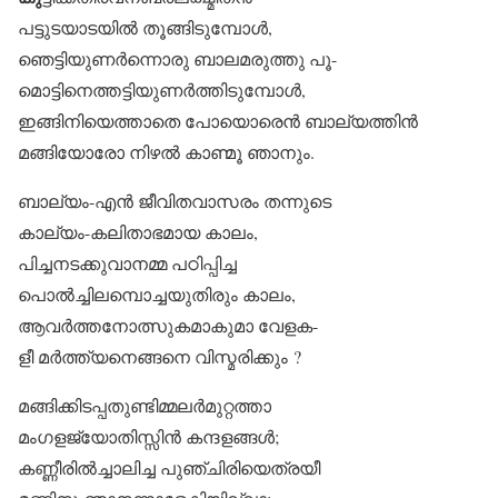
പട്ടുടയാടയിൽ തൂങ്ങിടുമ്പോൾ,
ഞെട്ടിയുണർന്നൊരു ബാലമരുത്തു പൂ-
മൊട്ടിനെത്തട്ടിയുണർത്തിടുമ്പോൾ,
ഇങ്ങിനിയെത്താതെ പോയൊരെൻ ബാല്യത്തിൻ
മങ്ങിയോരോ നിഴൽ കാണ്മൂ ഞാനും.
ബാല്യം-എൻ ജീവിതവാസരം തന്നുടെ
കാല്യം-കലിതാഭമായ കാലം,
പിച്ചനടക്കുവാനമ്മ പഠിപ്പിച്ച
പൊൽച്ചിലമ്പൊച്ചയുതിരും കാലം,
ആവർത്തനോത്സുകമാകുമാ വേളക-
ളീ മർത്ത്യനെങ്ങനെ വിസ്മരിക്കും ?
മങ്ങിക്കിടപ്പതുണ്ടിമ്മലർമുറ്റത്താ
മംഗളജ്യോതിസ്സിൻ കന്ദളങ്ങൾ;
കണ്ണീരിൽച്ചാലിച്ച പുഞ്ചിരിയെത്രയീ