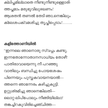
ക്ലിപ്തമില്ലാതെ നീണ്ടുനീണ്ടുള്ളൊരി-
ത്തപ്തമാം മരുഭൂവിലുഴലണം!
ആശതൻ തണൽ തേടി ഞാ,നെങ്കിലും
ക്ലേശപക്വമശിച്ചു തൃപ്തിപ്പെടാം!……..
കളിത്തോണിയിൽ
“ഇന്നലെ ഞാനൊരു സ്വപ്നം കണ്ടു,
ഇന്നതോന്നോതാനസാധ്യം തോഴീ!
പാതിരാവായെന്നു നീ പറഞ്ഞു
വാതിലും ബന്ധിച്ചു പോയശേഷം
പിന്നെയും പുസ്തകവായനയാൽ—
ത്തന്നെ ഞാന്നേരം കഴിച്ചുകൂട്ടി;
ഉറ്റുശ്രമിച്ചു ഞാനെങ്കിലതി—
ലൊറ്റ ലിപിപോലും നീങ്ങിയില്ലാ!
തങ്കച്ചിറകുവിരിച്ചെഞ്ചിത്ത—