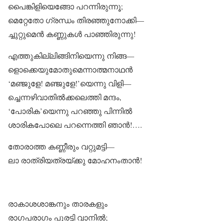
പൈങ്കിളിയെങ്ങോ പറന്നിരുന്നൂ;
മെറ്റേതോ ഗ്രന്ധം തിരഞ്ഞുനോക്കി—
ച്ചുറ്റുമെൻ കണ്ണുകൾ പാഞ്ഞിരുന്നു!
എത്തുകില്ലിങ്ങിനിയെന്നു നിങ്ങ—
ളൊക്കെയുമോതുമെന്നാത്മനാഥൻ
‘മഞ്ജുളേ! മഞ്ജുളേ!’യെന്നു വിളി—
ച്ചെന്നഴിവാതിൽക്കലെത്തി മന്ദം,
‘പോരിക’യെന്നു പറഞ്ഞു പിന്നിൽ
ശാരികപോലെ പറന്നെത്തി ഞാൻ!….
തോരാത്ത കണ്ണീരും വറ്റുമട്ടി—
ലാ രാത്രിയത്രയ്ക്കു മോഹനംതാൻ!
രാകാശശാങ്കനും താരകളും
രാഗപരാഗം പുരട്ടി വാനിൽ;