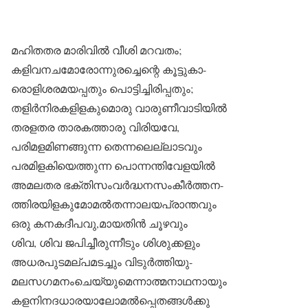
മഹിതതര മാരിവിൽ വീശി മറവതം;
കളിവനചമോരോന്നുരച്ചെന്റെ കൂട്ടുകാ-
രൊളിശരമയപ്പതും പൊട്ടിച്ചിരിപ്പതും;
തളിർനിരകളിളകുമൊരു വാരുണീവാടിയിൽ
തരളതര താരകത്താരു വിരിയവേ,
പരിമളമിണങ്ങുന്ന തെന്നലെല്ലാടവും
പരമിളകിയെത്തുന്ന പൊന്നന്തിവേളയിൽ
അമലതര ഭക്തിസംവർദ്ധനസംകീർത്തന-
ത്തിരയിളകുമോമൽതന്നാലയപ്രാന്തവും
ഒരു കനകദീപവു,മായതിൻ ചൂഴവും
ശിവ, ശിവ ജപിച്ചീരുന്നീടും ശിശുക്കളും
അധരപുടമല്പമടച്ചും വിടുർത്തിയു-
മലസഗമനംചെയ്യുമെന്നാത്മനാഥനായും
കളനിനദധാരയാലോമൽപ്പെതങ്ങൾക്കു