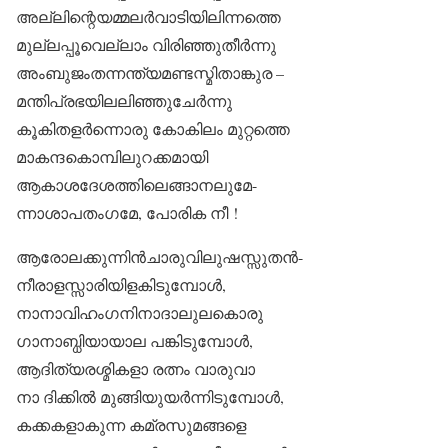
അല്ലിന്റെയമ്മലർവാടിയിലിന്നത്തെ
മുല്ലപ്പൂവെല്ലാം വിരിഞ്ഞുതീർന്നു
അംബുജംതന്നന്ത്യമണ്ടസ്മിതാങ്കുര –
മന്തിപ്രഭയിലലിഞ്ഞുചേർന്നു
കൂകിതളർന്നൊരു കോകിലം മുറ്റത്തെ
മാകന്ദകൊമ്പിലുറക്കമായി
ആകാശദേശത്തിലെങ്ങാനലുമേ-
ന്നാശാപതംഗമേ, പോരിക നീ !
ആരോലക്കുന്നിൻചാരുവിലുഷസ്സുതൻ-
നീരാളസ്സാരിയിളകിടുമ്പോൾ,
നാനാവിഹംഗനിനാദാലുലകൊരു
ഗാനാബ്ധിയായാല പങ്കിടുമ്പോൾ,
ആദിത്യരശ്മികളാ രത്നം വാരുവാ
നാ ദിക്കിൽ മുങ്ങിയുയർന്നിടുമ്പോൾ,
കക്കകളാകുന്ന കമ്രസുമങ്ങളെ