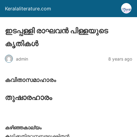
Keralaliterature.com
ഇടപ്പള്ളി രാഘവന്‍ പിള്ളയുടെ
കൃതികള്‍
admin
8 years ago
കവിതാസമാഹാരം
തുഷാരഹാരം
കഴിഞ്ഞകാല്യം
കു
ട്ടിക്കതിരവനബരലക്ഷ്മിതൻ