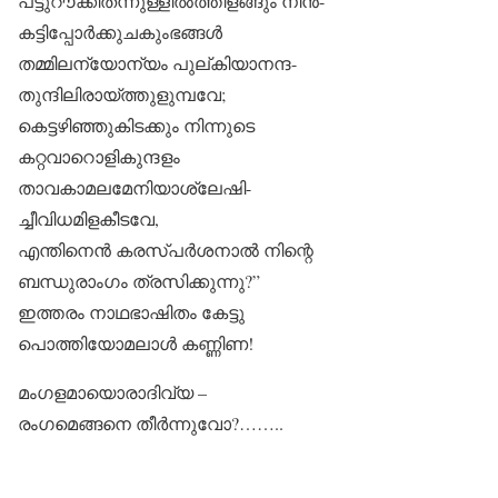
പട്ടുറൗക്കിതന്നുള്ളിൽത്തിളങ്ങും നിൻ-
കട്ടിപ്പോർക്കുചകുംഭങ്ങൾ
തമ്മിലന്യോന്യം പുല്കിയാനന്ദ-
തുന്ദിലിരായ്ത്തുളുമ്പവേ;
കെട്ടഴിഞ്ഞുകിടക്കും നിന്നുടെ
കറ്റവാറൊളികുന്ദളം
താവകാമലമേനിയാശ്ലേഷി-
ച്ചീവിധമിളകീടവേ,
എന്തിനെൻ കരസ്പർശനാൽ നിന്റെ
ബന്ധുരാംഗം ത്രസിക്കുന്നു?”
ഇത്തരം നാഥഭാഷിതം കേട്ടു
പൊത്തിയോമലാൾ കണ്ണിണ!
മംഗളമായൊരാദിവ്യ –
രംഗമെങ്ങനെ തീർന്നുവോ?……..