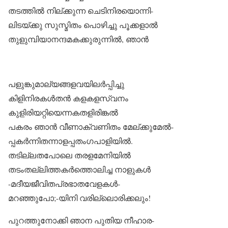
തടത്തിൽ നില്ക്കുന്ന ചെടിനിരയൊന്നി-
ലിടയ്ക്കു സുസ്മിതം പൊഴിച്ചു പൂക്കളാൽ
തുളുമ്പിയാനന്ദമകക്കുരുന്നിൽ, ഞാൻ
പളുങ്കുമാല്യങ്ങളവയിലർപ്പിച്ചു
കിളിനിരകൾതൻ കളകളസ്വനം
കുളിരിയറ്റിയെന്നകതളിരിങ്കൽ
പകരം ഞാൻ വീണാക്വണിതം മേല്ക്കുമേൽ-
പ്പകർന്നിതന്നാളപ്പതംഗപാളിയിൽ.
തടില്ലതപോലെ തരളമേനിയിൽ
തടംതല്ലിത്തകർത്തൊലിച്ച നാളുകൾ
-മദീയജീവിതപ്രഭാതവേളകൾ-
മറഞ്ഞുപോ;-യിനി വരില്ലൊരിക്കലും!
പുറത്തുനോക്കി ഞാന പുതിയ നീഹാര-