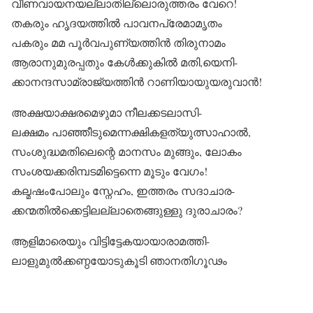
വീണവായനയല്ലാതില്ലൊരുത്തരം വേറെ!
തകരും ഹൃദയത്തിൽ പാവനപ്രേമാമൃതം
പകരും മമ പൂർവപുണ്യത്തിൻ തിരുനാമം
ആരാനുമുരപ്പതും കേൾക്കുകിൽ മതി,യെനി-
ക്കാനന്ദസാമ്രാജ്യത്തിൻ റാണിയായുയരുവാൻ!
അക്ഷയാക്ഷരമെഴുമാ നീലക്കടലാസി-
ലക്ഷമം പാഞ്ഞീടുമെന്നക്ഷികളത്യുത്സാഹാൽ,
സംശുദ്ധമതിലെന്റെ മാനസം മുങ്ങും, ലോകം
സംശയക്കരിമ്പടമിട്ടെന്നെ മൂടും വേഗം!
കല്മഷംപോലും സ്നേഹം, ഇത്തരം സദാചാര-
ക്കന്മതിൽക്കെട്ടിലല്ലാതെങ്ങുള്ളു ദുരാചാരം?
ആളിമാരെയും വിട്ടിട്ടേകയായാരാമത്തി-
ലാളുമുൽക്കണ്ഠയോടുകൂടി ഞാനതിഗൂഢം