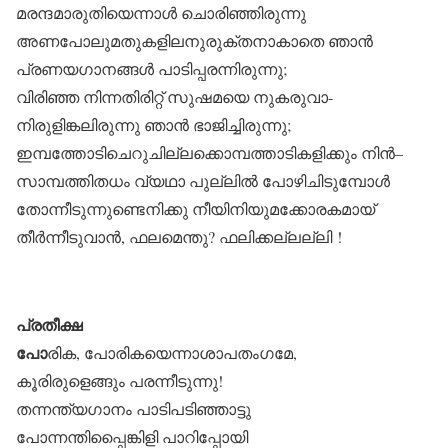
മരന്ദമാരുതിയെന്നാൾ ചൊരിഞ്ഞിരുന്നു
അണപോലുമതുകളിലനുരുക്തനാകാതെ ഞാൻ
പ്രണയഗാനങ്ങൾ പാടിപ്പരന്നിരുന്നു;
വിരിഞ്ഞ നിന്നതിരിറ്റ് സുഷമയെ നുകരുവാ-
നിരുളിങ്കലിരുന്നു ഞാൻ ഭാജിച്ചിരുന്നു;
ഇമ്പത്തോടിചെറുചില്ലക്കൊമ്പത്താടികളിക്കും നിൻ–
സാമ്പത്തിതധം വ്യഥാ പുല്ലിൽ പോഴിചിടുമ്പോൾ
തോന്നീടുന്നുണ്ടെനിക്കു നീയിനിയുമക്കോരകമായ്‌
തീർന്നീടുവാൻ, ഫലമെന്തു? ഫലിക്കല്ലല്ലി !
പ്രതീക്ഷ
പോ
രിക, പോരികയെന്നാശാപതംഗമേ,
കൂരിരുളെങ്ങും പരന്നീടുന്നു!
തന്നന്ത്യഗാനം പാടിപടിഞ്ഞാട്ടു
പോന്നന്തിപ്പൈങ്കിളി പാറിപ്പോയി