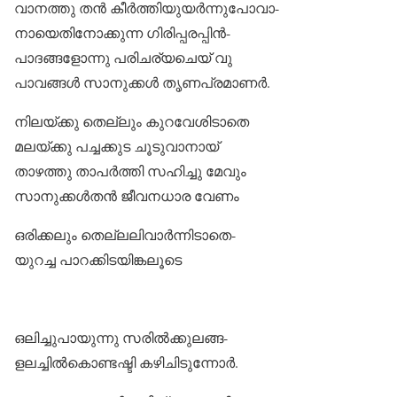
വാനത്തു തൻ കീർത്തിയുയർന്നുപോവാ-
നായെതിനോക്കുന്ന ഗിരിപ്പരപ്പിൻ-
പാദങ്ങളോന്നു പരിചര്യചെയ് വു
പാവങ്ങൾ സാനുക്കൾ തൃണപ്രമാണർ.
നിലയ്ക്കു തെല്ലും കുറവേശിടാതെ
മലയ്ക്കു പച്ചക്കുട ചൂടുവാനായ്‌
താഴത്തു താപർത്തി സഹിച്ചു മേവും
സാനുക്കൾതൻ ജീവനധാര വേണം
ഒരിക്കലും തെല്ലലിവാർന്നിടാതെ-
യുറച്ച പാറക്കിടയിങ്കലൂടെ
ഒലിച്ചുപായുന്നു സരിൽക്കുലങ്ങ-
ളലച്ചിൽകൊണ്ടഷ്ടി കഴിചിടുന്നോർ.