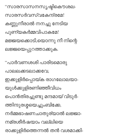
“സാരസാസനസൃഷ്ടികൌശല-
സാരസർവസ്വകേന്ദ്രമേ!
കണ്ണുനീരാൽ നനച്ചു നേടിയ
പുണ്യകർമ്മവിപാകമേ!
മജ്ജയക്കൊടി,യൊന്നു നീ നിന്റെ
ലജ്ജയെപ്പുറത്താക്കുക.
“പാർവണശശി പാരിടമൊരു
പാലലക്കടലാക്കവേ,
ഇക്കുളിർപ്പൊയ്ക രാഗലോലയാ-
യുൾക്കുളിരണിഞ്ഞീവിധം
പൊൻതിരച്ചുണ്ടു മന്ദമായ് വിടുർ-
ത്തിന്ദുരശ്മയെച്ചുംബിക്കേ,
നർമ്മഭാഷണചാതുര്യാൽ ലജ്ജാ-
നമ്രശീർഷയാം വല്ലിയെ
രാക്കുളിർത്തെന്നൽ തൻ വശമാക്കി-