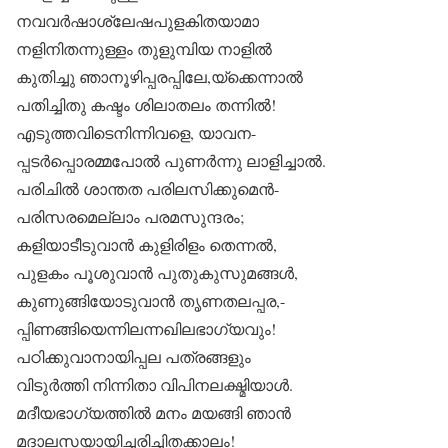
നവവർഷാശ്ലേഷപുളകിതയാമാ
നളിനിതന്നുള്ളം തുളുമ്പിയ നാളിൽ
കുതിച്ചു ഞാനൂഴിപ്പരപ്പിലേ,യ്ക്കെന്നാൽ
പതിച്ചിതു കഷ്ടം ശിലാതലം തന്നിൽ!
എടുത്തവിടെനിന്നിവളെ, യാവന-
പ്പടർപ്പൊരമ്മപോൽ പുണർന്നു ലാളിച്ചാൽ.
പരിചിൽ ശാന്തത പരിലസിക്കുമെൻ-
പരിസരമെല്ലാം പരമസുന്ദരം;
കളിയാടീടുവാൻ കുളിരിളം തെന്നൽ,
പുളകം പൂശുവാൻ പുതുകുസുമങ്ങൾ,
കുണുങ്ങിയോടുവാൻ തൃണതലപ്പര,-
പ്പിണങ്ങിയെന്നിലന്നഖിലഭാഗ്യവും!
പഠിക്കുവാനായിപ്പല പത്രങ്ങളും
വിടുർത്തി നിന്നിതാ വിപിനലക്ഷ്മിയാൾ.
മദീയഭാഗ്യത്തിൽ മനം മയങ്ങി ഞാൻ
മദാലസയായിച്ചരിച്ചിതക്കാലം!