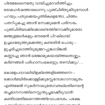
പ്രേമലേഖനമതു വായിച്ചുമാവർത്തിച്ചും
രോമഹർഷത്താലൊന്നു പുഞ്ചിരിതൂകീടുമ്പോൾ
പറയും പതുക്കെയപ്പത്രികളെന്തോ, ചിത്തം
പതറിപ്പകച്ചു ഞാൻ നോക്കുമെൻ പരിസരം.
പുഞ്ചിരിയടക്കിക്കൊണ്ടെത്തിനോക്കീടുമാരോ
മഞ്ജുളമലർകളും മന്ദമെൻ പിറകിലായ്.
ഉച്ചലന്മരുത്തുമക്കത്തു കണ്ടതിൻ പൊരു—
ളുച്ചരിച്ചുലാത്തിടുമുമ്മറപ്പൂങ്കാവിങ്കൽ.
കണ്ണടച്ചു ഞാൻ ലജ്ജാമൂകയായ്ത്തലതാഴ്ത്തും,
കർണങ്ങൾ പരിഹാസംകേട്ടെറ്റം തഴമ്പിക്കും!….
കോമളപദാവലിയിളകിത്തെളിഞ്ഞെന്നെ—
ക്കോൾമയിർക്കൊള്ളിക്കുമസ്സന്ദേശഗാനാമൃതം
എത്രമേൽ നുകർന്നാലുമതാവതല്ലതിനെന്റെ
തപ്തമാനസത്തിനെസ്സന്തൃപ്തമാക്കീടുവാൻ!
കണ്ടിടാമതിലേറെത്തത്ത്വോപദേശം, പക്ഷേ,