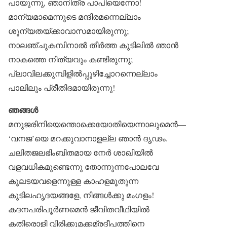
പായുന്നു, ഞാനിത്ര പാപിയെന്നോ!
മാന്യമാമെന്നുടെ മന്ദിരമന്നെല്ലാം
ശൂന്യതയ്ക്കാവാസമായിരുന്നു;
നാലഞ്ചുകമ്പിനാൽ തീർത്ത കുടിലിൽ ഞാൻ
നാകത്തെ നിത്യവും കണ്ടിരുന്നു;
പ്ലാവിലക്കുമ്പിളിൽപ്പൂഴിച്ചോറന്നെല്ലാം
പാലിലും പ്രീതിദമായിരുന്നു!
ഞങ്ങൾ
മനുജരിനിയെന്തൊക്കെയോതിയെന്നാലുമെൻ—
‘വനജ’യെ മറക്കുവാനാളല്ല ഞാൻ ദൃഢം.
ചലിതജലഭിംബിതമായ നേർ ശാഖിയിൽ
വളവധികമുണ്ടെന്നു തോന്നുന്നപോലവേ
കൂലടയവളെന്നുള്ള കാഹളമൂതുന്ന
കുടിലഹൃദയങ്ങളേ, നിങ്ങൾക്കു മംഗളം!
കദനപരിപൂർണമെൻ ജീവിതവീഥിയിൽ
കതിരൊളി വിരിക്കുമക്കമ്രദീപത്തിനെ