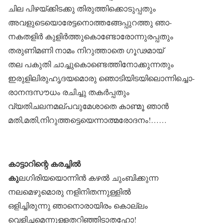
ചില പിഴയ്ക്കിടക്കു തിരുത്തിക്കൊടുപ്പതും
അവളുടെയൊരേട്ടനൊത്തങ്ങേപ്പുറത്തു ഞാ-
നകതളിർ കുളിർത്തുകൊണ്ടോരോന്നുരപ്പതും
തരുണിമണി നാമം നിറുത്താതെ ഗൂഢമായ്
തല പകുതി ചാച്ചുകൊണ്ടെത്തിനോക്കുന്നതും
ഇരുളിലിരുഹൃദയമൊരു ഞൊടിയിടയിലൊന്നിച്ചൊ-
രാനന്ദസൗധം രചിച്ചു തകർപ്പതും
വ്യതിചലനമല്പവുമേശാതെ കാണ്മൂ ഞാൻ
മതി,മതി,നിറുത്തട്ടെയെന്നാത്മരോദനം!……
കാട്ടാറിന്റെ കരച്ചിൽ
കു
ലഗിരിയയൊന്നിൻ കഴൽ ചുംബിക്കുന്ന
നലമെഴുമൊരു നളിനിതന്നുള്ളിൽ
ഒളിച്ചിരുന്നു ഞാനൊരായിരം കൊല്ലം
വെളിച്ചമെന്നുള്ളതറിഞ്ഞിടാതഹോ!