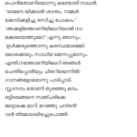
പൊൻതോണിയൊന്നു കണ്ടോതി നാഥൻ;
“ഓമനേ,യിക്കടൽ ശാന്തം, നമ്മൾ-
ക്കോടിക്കളിച്ചു രസിച്ചു പോകാം.”
‘അക്കളിത്തോണിയിലേറിയാൽ നാ-
മക്കരയെത്തുമോ?’എന്നു ഞാനും;
‘ഉൾക്കരുത്തൊന്നു കരസ്ഥമാമെങ്കി-
ലൊക്കെയും സാധ്യ’മെന്നപ്പുമാനും.
എന്തി,നത്തോണിയിലേറി ഞങ്ങൾ
ചെന്തീപ്പൊരിയും ചിതറിയെന്നിൽ!
ഗാനങ്ങളോരോന്നു പാടിപ്പാടി-
സ്സാനന്ദം തോണി തുഴഞ്ഞു മന്ദം.
ഒട്ടിടയങ്ങനെ സഞ്ചരിക്കേ
മട്ടൊക്കെ മാറി, മറഞ്ഞു ചന്ദ്രൻ!
വൻ തിരമാലയിരച്ചുപൊങ്ങി-