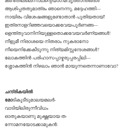
കണ്ടതില്ലെന്നാഥന്റെയാഗമവൃത്താന്തങ്ങൾ
ആശിപ്പതതുമാത്രം ഞാനെന്നു, മദ്ദേഹത്തി—
നായിരം വിശേഷങ്ങളുണ്ടോതാൻ പുതിയതായ്!
ഇത്രനാളറിഞ്ഞവയൊക്കവേയപൂർണങ്ങ—
ളെന്ത്തുവാനിനിയുള്ളതൊക്കവേയവർണ്യങ്ങൾ!
നീളുമീ നിരാശയെ നിതരാം നുകരാനോ
നീയെനിക്കേകീടുന്നു നിത്യമിസ്സന്ദേശങ്ങൾ?
ലോകത്തിൻ പരിഹാസപ്പാഴ്മരുപ്പരപ്പിലി—
ശ്ശോകത്തിൻ നിഴലാം ഞാൻ മായുന്നതെന്നാണാവോ?
ചന്ദ്രികയിൽ
മോ
ടികൂടീടുമാലയമലർ-
വാടിയിലിരുന്നീവിധം
ഓതുകയാണു മുഗ്ദ്ധയായ ത-
ന്നോമനയോടക്കാമുകൻ: