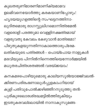
കുലതരുണിമാരണിമാണിക്യമാമവ
ളലമിവനെയോർത്തു കരകയാണിപ്പോഴും!
ഹൃദയയുഗളത്തിന്റെ സംഘട്ടനത്തിനാ-
ലുദിതമൊരു രാഗസ്ഫുലിഗമൊന്നിത്രമേൽ
വളരൊളി പരത്തുമാ വെള്ളിനക്ഷത്രമായ്
വളരുവതു കേവലം കേഴുവാൻ മാത്രമോ?
പിഴുതുകളയുന്നതിന്നാകാത്തൊരുപ്രേമ-
ലതികയുടെ പത്രങ്ങൾ – പൊയ്‌പോയ നാളുകൾ
മരവിയുടെ പിന്നിൽനിന്നെത്തിയെന്നോർമ്മയിൽ
മധുതരചിത്രശതങ്ങൽ വരയ്ക്കയാം!
കനകമഴപൊഴിയുമൊരു കാല്യസൂര്യോജ്ജ്വലൽ-
ക്കിരണപരിരംഭണാലുൾപ്പുളകാംഗിയായ്
കുളി പതിവുപോൽക്കഴിഞ്ഞീറനുടുത്തു തൻ-
പുരികുഴലൊരശ്രദ്ധമട്ടിൽത്തിരുകിയും
ഇടതുകരവല്ലൊയിൽ നാനാകുസുമങ്ങ-