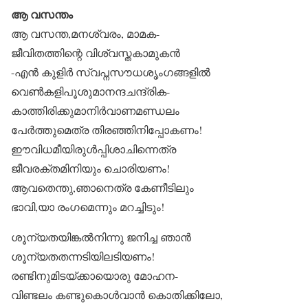
ആ വസന്തം
ആ വസന്ത,മനശ്വരം, മാമക-
ജീവിതത്തിന്റെ വിശ്വസ്തകാമുകൻ
-എൻ കുളിർ സ്വപ്നസൗധശൃംഗങ്ങളിൽ
വെൺകളിപൂശുമാനന്ദചന്ദ്രിക-
കാത്തിരിക്കുമാനിർവാണമണ്ഡലം
പേർത്തുമെത്ര തിരഞ്ഞിനിപ്പോകണം!
ഈവിധമീയിരുൾപ്പിശാചിന്നെത്ര
ജീവരക്തമിനിയും ചൊരിയണം!
ആവതെന്തു,ഞാനെത്ര കേണീടിലും
ഭാവി,യാ രംഗമെന്നും മറച്ചിടും!
ശൂന്യതയിങ്കൽനിന്നു ജനിച്ച ഞാൻ
ശൂന്യതതന്നടിയിലടിയണം!
രണ്ടിനുമിടയ്ക്കായൊരു മോഹന-
വിണ്ടലം കണ്ടുകൊൾവാൻ കൊതിക്കിലോ,