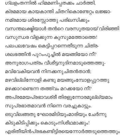
ഗ്ലളംതന്നിൽ ഹിമമണിപ്പതക്കം ചാർത്തി,
ക്രമമായ കായകാന്തി ചിതറികൊണ്ടേറ്റം ലജ്ജാ-
നമ്രമായ ശിരസ്സോത്തു പരിലസിക്കും
വസന്തലക്ഷ്മിയാൾ തൻറെ വരസുതയായ്‌ വിരിഞ്ഞി
വസുന്ധര വിളക്കുന്ന കുസുമത്തോത്തെ!
പലപലവേഷം കെട്ടിപ്പറന്നെതീടുന്ന ചിത്ര-
ശലഭത്തിൻ പുറംപൂച്ചിൽ മയങ്ങിയോ നീ?
അനുരാഗപത്രം വീശീട്ടനുദിനമാടുത്തെത്തു-
മവിവേകിയവൻ നിനക്കനുചിതൻതാൻ;
മഴവില്ലിന്നോളി കണ്ടു മയങ്ങുംമ്പോളപ്പുറത്തു
മഴക്കാറണ്ടെന്ന തത്ത്വം മറക്കയോ നീ?
അപ്രമേയപ്രഭാവശ്രീ തിരളുന്നോരമൂല്ല്യമാം
സുപ്രഭാതമാവൻ നിന്നെ വരച്ചുകാട്ടും.
ഒടുവിലങ്ങതു ഘോരമിടിയുംമാരിയും ചേർന്നു
കിടുകിടിപ്പിക്കും കൊടുംനിശീഥമാക്കും!
എരിതീയിൻപ്രഭകണ്ടിട്ടിരയെന്നോർത്തടുത്തെത്തും