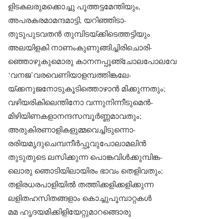
ളിടകലരുമക്കൊച്ചു പൂത്തട്ടമേന്തിയും,
അപരകരമാമന്ദമാട്ടി, യറിഞ്ഞിടാ-
തുടുപുടവതൻ തുമ്പിടയ്ക്കിടെത്തട്ടിയും
അലയിളകി നാണംകുണുങ്ങിച്ചിരിചൊരി-
ഞ്ഞൊഴുകുമൊരു കാനനപ്പൂഞ്ചോലപോലവേ
‘വനജ’വരവെണിയാളമ്പത്തിങ്കലേ-
യ്ക്കനുജനോടുകൂടിത്തൊഴാൻ മിക്കുന്നതും;
വഴിയരികിലെന്തിനോ വന്നുനിന്നീടുമെൻ-
മിഴിയിണകളാനന്ദസമ്പൂർണ്ണമാവതും;
അരുകിരണാളികളുമ്മവെച്ചിടുന്നൊ-
രരിയമൃദുചെമ്പനീർപ്പൂവുപോലാമലിൻ
തുടുതുടെ ലസിക്കുന്ന പൊങ്കവിൾക്കുമ്പിങ്ക-
ലൊരു ഞൊടിയിലായിരം ഭാവം തെളിവതും;
തളിരധരപാളിയിൽ തത്തിക്കളിക്കളിക്കുന്ന
ലളിതഹസിതങ്ങളാം കൊച്ചുപൂമ്പാറ്റകൾ
മമ ഹൃദയമിക്കിളിയേറ്റുമാറങ്ങൊരു