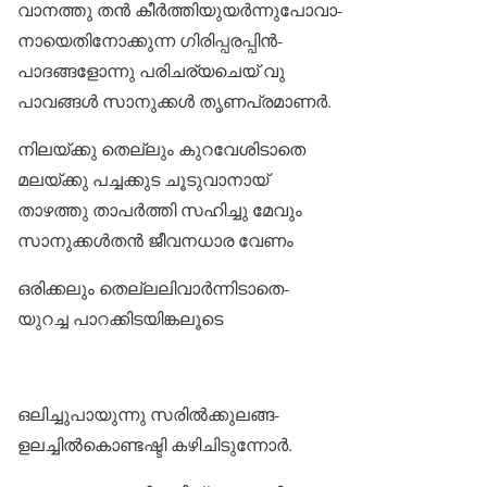
വാനത്തു തൻ കീർത്തിയുയർന്നുപോവാ-
നായെതിനോക്കുന്ന ഗിരിപ്പരപ്പിൻ-
പാദങ്ങളോന്നു പരിചര്യചെയ് വു
പാവങ്ങൾ സാനുക്കൾ തൃണപ്രമാണർ.
നിലയ്ക്കു തെല്ലും കുറവേശിടാതെ
മലയ്ക്കു പച്ചക്കുട ചൂടുവാനായ്‌
താഴത്തു താപർത്തി സഹിച്ചു മേവും
സാനുക്കൾതൻ ജീവനധാര വേണം
ഒരിക്കലും തെല്ലലിവാർന്നിടാതെ-
യുറച്ച പാറക്കിടയിങ്കലൂടെ
ഒലിച്ചുപായുന്നു സരിൽക്കുലങ്ങ-
ളലച്ചിൽകൊണ്ടഷ്ടി കഴിചിടുന്നോർ.