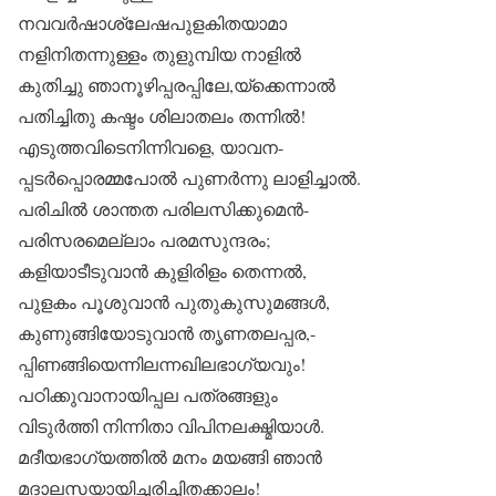
നവവർഷാശ്ലേഷപുളകിതയാമാ
നളിനിതന്നുള്ളം തുളുമ്പിയ നാളിൽ
കുതിച്ചു ഞാനൂഴിപ്പരപ്പിലേ,യ്ക്കെന്നാൽ
പതിച്ചിതു കഷ്ടം ശിലാതലം തന്നിൽ!
എടുത്തവിടെനിന്നിവളെ, യാവന-
പ്പടർപ്പൊരമ്മപോൽ പുണർന്നു ലാളിച്ചാൽ.
പരിചിൽ ശാന്തത പരിലസിക്കുമെൻ-
പരിസരമെല്ലാം പരമസുന്ദരം;
കളിയാടീടുവാൻ കുളിരിളം തെന്നൽ,
പുളകം പൂശുവാൻ പുതുകുസുമങ്ങൾ,
കുണുങ്ങിയോടുവാൻ തൃണതലപ്പര,-
പ്പിണങ്ങിയെന്നിലന്നഖിലഭാഗ്യവും!
പഠിക്കുവാനായിപ്പല പത്രങ്ങളും
വിടുർത്തി നിന്നിതാ വിപിനലക്ഷ്മിയാൾ.
മദീയഭാഗ്യത്തിൽ മനം മയങ്ങി ഞാൻ
മദാലസയായിച്ചരിച്ചിതക്കാലം!