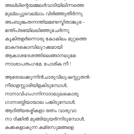
അല്ലിന്റെയമ്മലർവാടിയിലിന്നത്തെ
മുല്ലപ്പൂവെല്ലാം വിരിഞ്ഞുതീർന്നു
അംബുജംതന്നന്ത്യമണ്ടസ്മിതാങ്കുര –
മന്തിപ്രഭയിലലിഞ്ഞുചേർന്നു
കൂകിതളർന്നൊരു കോകിലം മുറ്റത്തെ
മാകന്ദകൊമ്പിലുറക്കമായി
ആകാശദേശത്തിലെങ്ങാനലുമേ-
ന്നാശാപതംഗമേ, പോരിക നീ !
ആരോലക്കുന്നിൻചാരുവിലുഷസ്സുതൻ-
നീരാളസ്സാരിയിളകിടുമ്പോൾ,
നാനാവിഹംഗനിനാദാലുലകൊരു
ഗാനാബ്ധിയായാല പങ്കിടുമ്പോൾ,
ആദിത്യരശ്മികളാ രത്നം വാരുവാ
നാ ദിക്കിൽ മുങ്ങിയുയർന്നിടുമ്പോൾ,
കക്കകളാകുന്ന കമ്രസുമങ്ങളെ