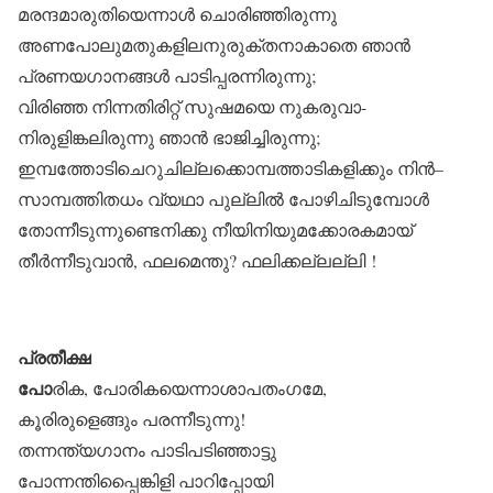
മരന്ദമാരുതിയെന്നാൾ ചൊരിഞ്ഞിരുന്നു
അണപോലുമതുകളിലനുരുക്തനാകാതെ ഞാൻ
പ്രണയഗാനങ്ങൾ പാടിപ്പരന്നിരുന്നു;
വിരിഞ്ഞ നിന്നതിരിറ്റ് സുഷമയെ നുകരുവാ-
നിരുളിങ്കലിരുന്നു ഞാൻ ഭാജിച്ചിരുന്നു;
ഇമ്പത്തോടിചെറുചില്ലക്കൊമ്പത്താടികളിക്കും നിൻ–
സാമ്പത്തിതധം വ്യഥാ പുല്ലിൽ പോഴിചിടുമ്പോൾ
തോന്നീടുന്നുണ്ടെനിക്കു നീയിനിയുമക്കോരകമായ്‌
തീർന്നീടുവാൻ, ഫലമെന്തു? ഫലിക്കല്ലല്ലി !
പ്രതീക്ഷ
പോ
രിക, പോരികയെന്നാശാപതംഗമേ,
കൂരിരുളെങ്ങും പരന്നീടുന്നു!
തന്നന്ത്യഗാനം പാടിപടിഞ്ഞാട്ടു
പോന്നന്തിപ്പൈങ്കിളി പാറിപ്പോയി