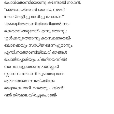
പൊൻതോണിയൊന്നു കണ്ടോതി നാഥൻ;
“ഓമനേ,യിക്കടൽ ശാന്തം, നമ്മൾ-
ക്കോടിക്കളിച്ചു രസിച്ചു പോകാം.”
‘അക്കളിത്തോണിയിലേറിയാൽ നാ-
മക്കരയെത്തുമോ?’എന്നു ഞാനും;
‘ഉൾക്കരുത്തൊന്നു കരസ്ഥമാമെങ്കി-
ലൊക്കെയും സാധ്യ’മെന്നപ്പുമാനും.
എന്തി,നത്തോണിയിലേറി ഞങ്ങൾ
ചെന്തീപ്പൊരിയും ചിതറിയെന്നിൽ!
ഗാനങ്ങളോരോന്നു പാടിപ്പാടി-
സ്സാനന്ദം തോണി തുഴഞ്ഞു മന്ദം.
ഒട്ടിടയങ്ങനെ സഞ്ചരിക്കേ
മട്ടൊക്കെ മാറി, മറഞ്ഞു ചന്ദ്രൻ!
വൻ തിരമാലയിരച്ചുപൊങ്ങി-