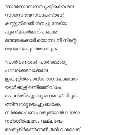
“സാരസാസനസൃഷ്ടികൌശല-
സാരസർവസ്വകേന്ദ്രമേ!
കണ്ണുനീരാൽ നനച്ചു നേടിയ
പുണ്യകർമ്മവിപാകമേ!
മജ്ജയക്കൊടി,യൊന്നു നീ നിന്റെ
ലജ്ജയെപ്പുറത്താക്കുക.
“പാർവണശശി പാരിടമൊരു
പാലലക്കടലാക്കവേ,
ഇക്കുളിർപ്പൊയ്ക രാഗലോലയാ-
യുൾക്കുളിരണിഞ്ഞീവിധം
പൊൻതിരച്ചുണ്ടു മന്ദമായ് വിടുർ-
ത്തിന്ദുരശ്മയെച്ചുംബിക്കേ,
നർമ്മഭാഷണചാതുര്യാൽ ലജ്ജാ-
നമ്രശീർഷയാം വല്ലിയെ
രാക്കുളിർത്തെന്നൽ തൻ വശമാക്കി-