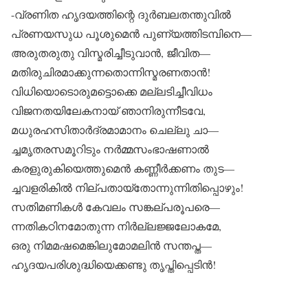
-വ്രണിത ഹൃദയത്തിന്റെ ദുർബലതന്തുവിൽ
പ്രണയസുധ പൂശുമെൻ പുണ്യത്തിടമ്പിനെ—
അരുതരുതു വിസ്മരിച്ചീടുവാൻ, ജീവിത—
മതിരുചിരമാക്കുന്നതൊന്നിസ്മരണതാൻ!
വിധിയൊടൊരുമട്ടൊക്കെ മല്ലടിച്ചീവിധം
വിജനതയിലേകനായ് ഞാനിരുന്നീടവേ,
മധുരഹസിതാർദ്രമാമാനം ചെല്ലു ചാ—
ച്ചമൃതരസമൂറിടും നർമ്മസംഭാഷണാൽ
കരളുരുകിയെത്തുമെൻ കണ്ണീർക്കണം തുട—
ച്ചവളരികിൽ നില്പതായ്തോന്നുന്നിതിപ്പൊഴും!
സതിമണികൾ കേവലം സങ്കല്പരൂപരെ—
ന്നതികഠിനമോതുന്ന നിർല്ലജ്ജലോകമേ,
ഒരു നിമമഷമെങ്കിലുമോമലിൻ സന്തപ്ത—
ഹൃദയപരിശുദ്ധിയെക്കണ്ടു തൃപ്തിപ്പെടിൻ!