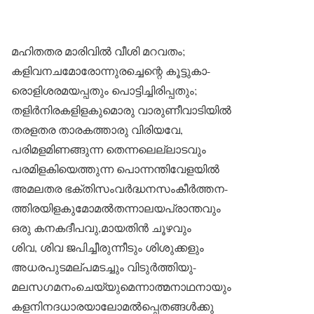
മഹിതതര മാരിവിൽ വീശി മറവതം;
കളിവനചമോരോന്നുരച്ചെന്റെ കൂട്ടുകാ-
രൊളിശരമയപ്പതും പൊട്ടിച്ചിരിപ്പതും;
തളിർനിരകളിളകുമൊരു വാരുണീവാടിയിൽ
തരളതര താരകത്താരു വിരിയവേ,
പരിമളമിണങ്ങുന്ന തെന്നലെല്ലാടവും
പരമിളകിയെത്തുന്ന പൊന്നന്തിവേളയിൽ
അമലതര ഭക്തിസംവർദ്ധനസംകീർത്തന-
ത്തിരയിളകുമോമൽതന്നാലയപ്രാന്തവും
ഒരു കനകദീപവു,മായതിൻ ചൂഴവും
ശിവ, ശിവ ജപിച്ചീരുന്നീടും ശിശുക്കളും
അധരപുടമല്പമടച്ചും വിടുർത്തിയു-
മലസഗമനംചെയ്യുമെന്നാത്മനാഥനായും
കളനിനദധാരയാലോമൽപ്പെതങ്ങൾക്കു