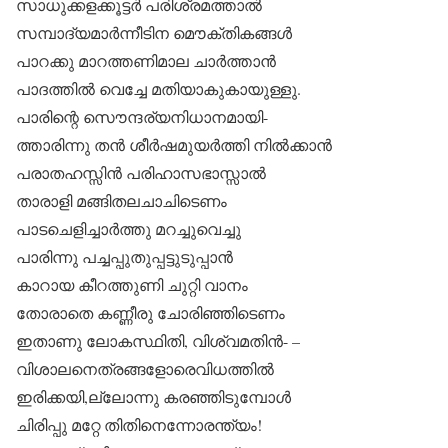
സാധുക്കളക്കൂട്ടർ പരിശ്രമത്താൽ
സമ്പാദ്യമാർന്നീടിന മൌക്തികങ്ങൾ
പാറക്കു മാറത്തണിമാല ചാർത്താൻ
പാദത്തിൽ വെച്ചേ മതിയാകുകായുള്ളു.
പാരിന്റെ സൌന്ദര്യനിധാനമായി-
ത്താരിന്നു തൻ ശീർഷമുയർത്തി നിൽക്കാൻ
പരാതഹസ്സിൻ പരിഹാസഭാസ്സാൽ
താരാളി മങ്ങിതലചാചിടെണം
പാടചെളിച്ചാർത്തു മറച്ചുവെച്ചു
പാരിന്നു പച്ചപ്പുതുപ്പട്ടുടുപ്പാൻ
കാറായ കീറത്തുണി ചുറ്റി വാനം
തോരാതെ കണ്ണീരു ചോരിഞ്ഞിടെണം
ഇതാണു ലോകസ്ഥിതി, വിശ്വമതിൻ- –
വിശാലനെത്രങ്ങളോരെവിധത്തിൽ
ഇരിക്കയി,ല്ലോന്നു കരഞ്ഞിടുമ്പോൾ
ചിരിപ്പു മറ്റേ തിതിനെന്നോരന്ത്യം!