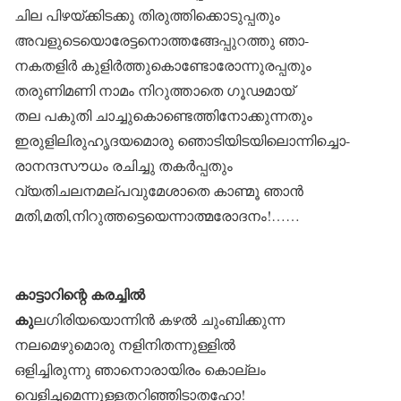
ചില പിഴയ്ക്കിടക്കു തിരുത്തിക്കൊടുപ്പതും
അവളുടെയൊരേട്ടനൊത്തങ്ങേപ്പുറത്തു ഞാ-
നകതളിർ കുളിർത്തുകൊണ്ടോരോന്നുരപ്പതും
തരുണിമണി നാമം നിറുത്താതെ ഗൂഢമായ്
തല പകുതി ചാച്ചുകൊണ്ടെത്തിനോക്കുന്നതും
ഇരുളിലിരുഹൃദയമൊരു ഞൊടിയിടയിലൊന്നിച്ചൊ-
രാനന്ദസൗധം രചിച്ചു തകർപ്പതും
വ്യതിചലനമല്പവുമേശാതെ കാണ്മൂ ഞാൻ
മതി,മതി,നിറുത്തട്ടെയെന്നാത്മരോദനം!……
കാട്ടാറിന്റെ കരച്ചിൽ
കു
ലഗിരിയയൊന്നിൻ കഴൽ ചുംബിക്കുന്ന
നലമെഴുമൊരു നളിനിതന്നുള്ളിൽ
ഒളിച്ചിരുന്നു ഞാനൊരായിരം കൊല്ലം
വെളിച്ചമെന്നുള്ളതറിഞ്ഞിടാതഹോ!