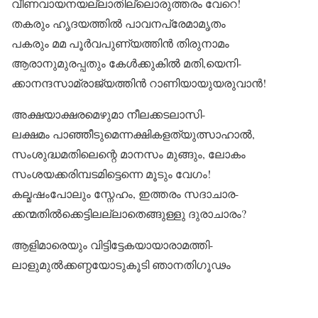
വീണവായനയല്ലാതില്ലൊരുത്തരം വേറെ!
തകരും ഹൃദയത്തിൽ പാവനപ്രേമാമൃതം
പകരും മമ പൂർവപുണ്യത്തിൻ തിരുനാമം
ആരാനുമുരപ്പതും കേൾക്കുകിൽ മതി,യെനി-
ക്കാനന്ദസാമ്രാജ്യത്തിൻ റാണിയായുയരുവാൻ!
അക്ഷയാക്ഷരമെഴുമാ നീലക്കടലാസി-
ലക്ഷമം പാഞ്ഞീടുമെന്നക്ഷികളത്യുത്സാഹാൽ,
സംശുദ്ധമതിലെന്റെ മാനസം മുങ്ങും, ലോകം
സംശയക്കരിമ്പടമിട്ടെന്നെ മൂടും വേഗം!
കല്മഷംപോലും സ്നേഹം, ഇത്തരം സദാചാര-
ക്കന്മതിൽക്കെട്ടിലല്ലാതെങ്ങുള്ളു ദുരാചാരം?
ആളിമാരെയും വിട്ടിട്ടേകയായാരാമത്തി-
ലാളുമുൽക്കണ്ഠയോടുകൂടി ഞാനതിഗൂഢം