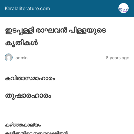
Keralaliterature.com
ഇടപ്പള്ളി രാഘവന്‍ പിള്ളയുടെ
കൃതികള്‍
admin
8 years ago
കവിതാസമാഹാരം
തുഷാരഹാരം
കഴിഞ്ഞകാല്യം
കു
ട്ടിക്കതിരവനബരലക്ഷ്മിതൻ