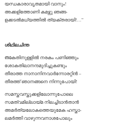
യന്ധകാരാവൃതമായി വാനും!
അക്കളിത്തോണി കമഴ്ന്നു ഞങ്ങ-
ളക്കടൽമധ്യത്തിൽ ത്യക്തരായി!…”
ശിഥിലചിന്ത
നാ
കതിനുള്ളിൽ നരകം പണിഞ്ഞും
ശോകതിലാനന്ദമുദിച്ചുകണ്ടും
തീരാത്ത നാനാനിനവാർന്നോരറ്റിൻ –
തീരത്ത് ഞാനങ്ങനെ നിന്നുപോയി!
സമസ്തവസ്തുക്കളിലോന്നുപോലെ
സമത്വമില്ലായ്മ നിലച്ചിടാൻതാൻ
അമർത്യലോകത്തെയുമേക ഹസ്താ-
ലമർത്തി വാഴുന്നവനാശപോലും