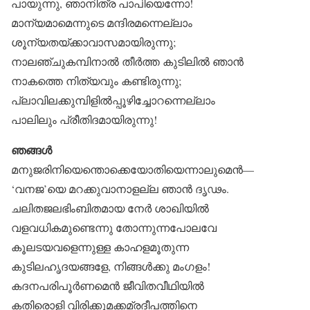
പായുന്നു, ഞാനിത്ര പാപിയെന്നോ!
മാന്യമാമെന്നുടെ മന്ദിരമന്നെല്ലാം
ശൂന്യതയ്ക്കാവാസമായിരുന്നു;
നാലഞ്ചുകമ്പിനാൽ തീർത്ത കുടിലിൽ ഞാൻ
നാകത്തെ നിത്യവും കണ്ടിരുന്നു;
പ്ലാവിലക്കുമ്പിളിൽപ്പൂഴിച്ചോറന്നെല്ലാം
പാലിലും പ്രീതിദമായിരുന്നു!
ഞങ്ങൾ
മനുജരിനിയെന്തൊക്കെയോതിയെന്നാലുമെൻ—
‘വനജ’യെ മറക്കുവാനാളല്ല ഞാൻ ദൃഢം.
ചലിതജലഭിംബിതമായ നേർ ശാഖിയിൽ
വളവധികമുണ്ടെന്നു തോന്നുന്നപോലവേ
കൂലടയവളെന്നുള്ള കാഹളമൂതുന്ന
കുടിലഹൃദയങ്ങളേ, നിങ്ങൾക്കു മംഗളം!
കദനപരിപൂർണമെൻ ജീവിതവീഥിയിൽ
കതിരൊളി വിരിക്കുമക്കമ്രദീപത്തിനെ