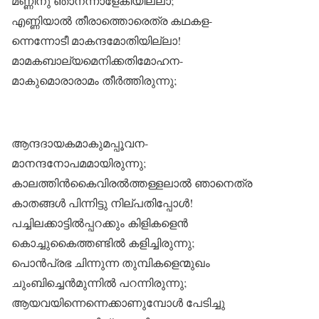
മണ്ണിനു ഞാനന്നാളേകിയില്ലാ;
എണ്ണിയാൽ തീരാത്തൊരെത്ര കഥകള-
ന്നെന്നോടീ മാകന്ദമോതിയില്ലാ!
മാമകബാല്യമെനിക്കതിമോഹന-
മാകുമൊരാരാമം തീർത്തിരുന്നു;
ആന്ദദായകമാകുമപ്പൂവന-
മാനന്ദനോപമമായിരുന്നു;
കാലത്തിൻകൈവിരൽത്തള്ളലാൽ ഞാനെത്ര
കാതങ്ങൾ പിന്നിട്ടു നില്പതിപ്പോൾ!
പച്ചിലക്കാട്ടിൽപ്പറക്കും കിളികളെൻ
കൊച്ചുകൈത്തണ്ടിൽ കളിച്ചിരുന്നു;
പൊൻപ്രഭ ചിന്നുന്ന തുമ്പികളെന്മുഖം
ചുംബിച്ചെൻമുന്നിൽ പറന്നിരുന്നു;
ആയവയിന്നെന്നെക്കാണുമ്പോൾ പേടിച്ചു