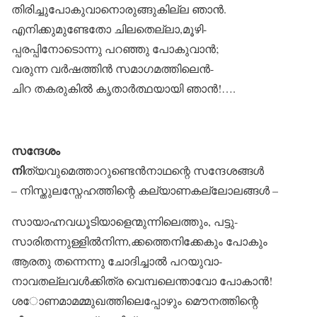
തിരിച്ചുപോകുവാനൊരുങ്ങുകില്ല ഞാൻ.
എനിക്കുമുണ്ടേതോ ചിലതെല്ലാ,മൂഴി-
പ്പരപ്പിനോടൊന്നു പറഞ്ഞു പോകുവാൻ;
വരുന്ന വർഷത്തിൻ സമാഗമത്തിലെൻ-
ചിറ തകരുകിൽ കൃതാർത്ഥയായി ഞാൻ!….
സന്ദേശം
നി
ത്യവുമെത്താറുണ്ടെൻനാഥന്റെ സന്ദേശങ്ങൾ
– നിസ്തുലസ്നേഹത്തിന്റെ കല്യാണകല്ലോലങ്ങൾ –
സായാഹ്നവധൂടിയാളെന്മുന്നിലെത്തും, പട്ടു-
സാരിതന്നുള്ളിൽനിന്ന,ക്കത്തെനിക്കേകും പോകും
ആരതു തന്നെന്നു ചോദിച്ചാൽ പറയുവാ-
നാവതല്ലവൾക്കിത്ര വെമ്പലെന്താവോ പോകാൻ!
ശോണമാമമ്മുഖത്തിലെപ്പോഴും മൌനത്തിന്റെ