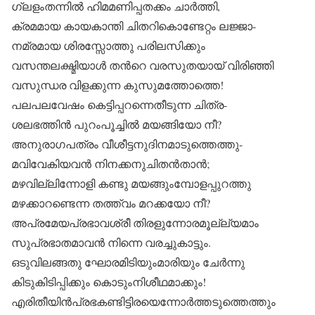
ഗ്ലളംതന്നിൽ ഹിമമണിപ്പതക്കം ചാർത്തി,
ക്രമമായ കായകാന്തി ചിതറികൊണ്ടേറ്റം ലജ്ജാ-
നമ്രമായ ശിരസ്സോത്തു പരിലസിക്കും
വസന്തലക്ഷ്മിയാൾ തൻറെ വരസുതയായ്‌ വിരിഞ്ഞി
വസുന്ധര വിളക്കുന്ന കുസുമത്തോത്തെ!
പലപലവേഷം കെട്ടിപ്പറന്നെതീടുന്ന ചിത്ര-
ശലഭത്തിൻ പുറംപൂച്ചിൽ മയങ്ങിയോ നീ?
അനുരാഗപത്രം വീശീട്ടനുദിനമാടുത്തെത്തു-
മവിവേകിയവൻ നിനക്കനുചിതൻതാൻ;
മഴവില്ലിന്നോളി കണ്ടു മയങ്ങുംമ്പോളപ്പുറത്തു
മഴക്കാറണ്ടെന്ന തത്ത്വം മറക്കയോ നീ?
അപ്രമേയപ്രഭാവശ്രീ തിരളുന്നോരമൂല്ല്യമാം
സുപ്രഭാതമാവൻ നിന്നെ വരച്ചുകാട്ടും.
ഒടുവിലങ്ങതു ഘോരമിടിയുംമാരിയും ചേർന്നു
കിടുകിടിപ്പിക്കും കൊടുംനിശീഥമാക്കും!
എരിതീയിൻപ്രഭകണ്ടിട്ടിരയെന്നോർത്തടുത്തെത്തും