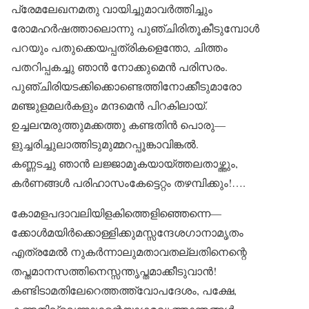
പ്രേമലേഖനമതു വായിച്ചുമാവർത്തിച്ചും
രോമഹർഷത്താലൊന്നു പുഞ്ചിരിതൂകീടുമ്പോൾ
പറയും പതുക്കെയപ്പത്രികളെന്തോ, ചിത്തം
പതറിപ്പകച്ചു ഞാൻ നോക്കുമെൻ പരിസരം.
പുഞ്ചിരിയടക്കിക്കൊണ്ടെത്തിനോക്കീടുമാരോ
മഞ്ജുളമലർകളും മന്ദമെൻ പിറകിലായ്.
ഉച്ചലന്മരുത്തുമക്കത്തു കണ്ടതിൻ പൊരു—
ളുച്ചരിച്ചുലാത്തിടുമുമ്മറപ്പൂങ്കാവിങ്കൽ.
കണ്ണടച്ചു ഞാൻ ലജ്ജാമൂകയായ്ത്തലതാഴ്ത്തും,
കർണങ്ങൾ പരിഹാസംകേട്ടെറ്റം തഴമ്പിക്കും!….
കോമളപദാവലിയിളകിത്തെളിഞ്ഞെന്നെ—
ക്കോൾമയിർക്കൊള്ളിക്കുമസ്സന്ദേശഗാനാമൃതം
എത്രമേൽ നുകർന്നാലുമതാവതല്ലതിനെന്റെ
തപ്തമാനസത്തിനെസ്സന്തൃപ്തമാക്കീടുവാൻ!
കണ്ടിടാമതിലേറെത്തത്ത്വോപദേശം, പക്ഷേ,