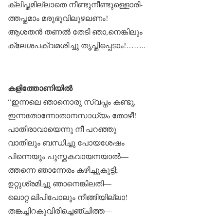
ക്ലിപ്തമില്ലാതെ നീണ്ടുനീണ്ടുള്ളൊരി-
ത്തപ്തമാം മരുഭൂവിലുഴലണം!
ആശതൻ തണൽ തേടി ഞാ,നെങ്കിലും
ക്ലേശപക്വമശിച്ചു തൃപ്തിപ്പെടാം!……..
കളിത്തോണിയിൽ
“ഇന്നലെ ഞാനൊരു സ്വപ്നം കണ്ടു,
ഇന്നതോന്നോതാനസാധ്യം തോഴീ!
പാതിരാവായെന്നു നീ പറഞ്ഞു
വാതിലും ബന്ധിച്ചു പോയശേഷം
പിന്നെയും പുസ്തകവായനയാൽ—
ത്തന്നെ ഞാന്നേരം കഴിച്ചുകൂട്ടി;
ഉറ്റുശ്രമിച്ചു ഞാനെങ്കിലതി—
ലൊറ്റ ലിപിപോലും നീങ്ങിയില്ലാ!
തങ്കച്ചിറകുവിരിച്ചെഞ്ചിത്ത—