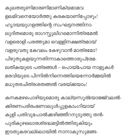
കുലതരുണിമാരണിമാണിക്യമാമവ
ളലമിവനെയോർത്തു കരകയാണിപ്പോഴും!
ഹൃദയയുഗളത്തിന്റെ സംഘട്ടനത്തിനാ-
ലുദിതമൊരു രാഗസ്ഫുലിഗമൊന്നിത്രമേൽ
വളരൊളി പരത്തുമാ വെള്ളിനക്ഷത്രമായ്
വളരുവതു കേവലം കേഴുവാൻ മാത്രമോ?
പിഴുതുകളയുന്നതിന്നാകാത്തൊരുപ്രേമ-
ലതികയുടെ പത്രങ്ങൾ – പൊയ്‌പോയ നാളുകൾ
മരവിയുടെ പിന്നിൽനിന്നെത്തിയെന്നോർമ്മയിൽ
മധുതരചിത്രശതങ്ങൽ വരയ്ക്കയാം!
കനകമഴപൊഴിയുമൊരു കാല്യസൂര്യോജ്ജ്വലൽ-
ക്കിരണപരിരംഭണാലുൾപ്പുളകാംഗിയായ്
കുളി പതിവുപോൽക്കഴിഞ്ഞീറനുടുത്തു തൻ-
പുരികുഴലൊരശ്രദ്ധമട്ടിൽത്തിരുകിയും
ഇടതുകരവല്ലൊയിൽ നാനാകുസുമങ്ങ-