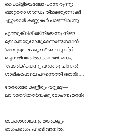
പൈങ്കിളിയെങ്ങോ പറന്നിരുന്നൂ;
മെറ്റേതോ ഗ്രന്ധം തിരഞ്ഞുനോക്കി—
ച്ചുറ്റുമെൻ കണ്ണുകൾ പാഞ്ഞിരുന്നു!
എത്തുകില്ലിങ്ങിനിയെന്നു നിങ്ങ—
ളൊക്കെയുമോതുമെന്നാത്മനാഥൻ
‘മഞ്ജുളേ! മഞ്ജുളേ!’യെന്നു വിളി—
ച്ചെന്നഴിവാതിൽക്കലെത്തി മന്ദം,
‘പോരിക’യെന്നു പറഞ്ഞു പിന്നിൽ
ശാരികപോലെ പറന്നെത്തി ഞാൻ!….
തോരാത്ത കണ്ണീരും വറ്റുമട്ടി—
ലാ രാത്രിയത്രയ്ക്കു മോഹനംതാൻ!
രാകാശശാങ്കനും താരകളും
രാഗപരാഗം പുരട്ടി വാനിൽ;