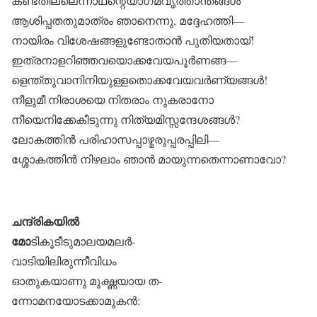
കണ്ടതില്ലെന്നാഥന്റെയാഗമവൃത്താന്തങ്ങൾ
ആശിപ്പതതുമാത്രം ഞാനെന്നു, മദ്ദേഹത്തി—
നായിരം വിശേഷങ്ങളുണ്ടോതാൻ പുതിയതായ്!
ഇത്രനാളറിഞ്ഞവയൊക്കവേയപൂർണങ്ങ—
ളെന്ത്തുവാനിനിയുള്ളതൊക്കവേയവർണ്യങ്ങൾ!
നീളുമീ നിരാശയെ നിതരാം നുകരാനോ
നീയെനിക്കേകീടുന്നു നിത്യമിസ്സന്ദേശങ്ങൾ?
ലോകത്തിൻ പരിഹാസപ്പാഴ്മരുപ്പരപ്പിലി—
ശ്ശോകത്തിൻ നിഴലാം ഞാൻ മായുന്നതെന്നാണാവോ?
ചന്ദ്രികയിൽ
മോ
ടികൂടീടുമാലയമലർ-
വാടിയിലിരുന്നീവിധം
ഓതുകയാണു മുഗ്ദ്ധയായ ത-
ന്നോമനയോടക്കാമുകൻ: