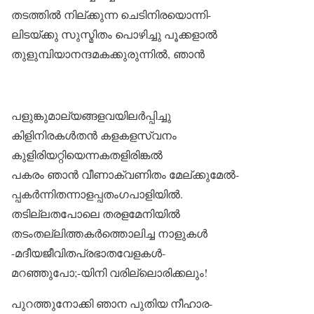
തടത്തിൽ നില്ക്കുന്ന ചെടിനിരയൊന്നി-
ലിടയ്ക്കു സുസ്മിതം പൊഴിച്ചു പൂക്കളാൽ
തുളുമ്പിയാനന്ദമകക്കുരുന്നിൽ, ഞാൻ
പളുങ്കുമാല്യങ്ങളവയിലർപ്പിച്ചു
കിളിനിരകൾതൻ കളകളസ്വനം
കുളിരിയറ്റിയെന്നകതളിരിങ്കൽ
പകരം ഞാൻ വീണാക്വണിതം മേല്ക്കുമേൽ-
പ്പകർന്നിതന്നാളപ്പതംഗപാളിയിൽ.
തടില്ലതപോലെ തരളമേനിയിൽ
തടംതല്ലിത്തകർത്തൊലിച്ച നാളുകൾ
-മദീയജീവിതപ്രഭാതവേളകൾ-
മറഞ്ഞുപോ;-യിനി വരില്ലൊരിക്കലും!
പുറത്തുനോക്കി ഞാന പുതിയ നീഹാര-