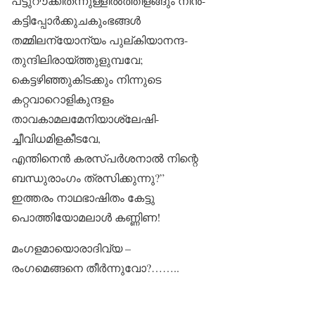
പട്ടുറൗക്കിതന്നുള്ളിൽത്തിളങ്ങും നിൻ-
കട്ടിപ്പോർക്കുചകുംഭങ്ങൾ
തമ്മിലന്യോന്യം പുല്കിയാനന്ദ-
തുന്ദിലിരായ്ത്തുളുമ്പവേ;
കെട്ടഴിഞ്ഞുകിടക്കും നിന്നുടെ
കറ്റവാറൊളികുന്ദളം
താവകാമലമേനിയാശ്ലേഷി-
ച്ചീവിധമിളകീടവേ,
എന്തിനെൻ കരസ്പർശനാൽ നിന്റെ
ബന്ധുരാംഗം ത്രസിക്കുന്നു?”
ഇത്തരം നാഥഭാഷിതം കേട്ടു
പൊത്തിയോമലാൾ കണ്ണിണ!
മംഗളമായൊരാദിവ്യ –
രംഗമെങ്ങനെ തീർന്നുവോ?……..