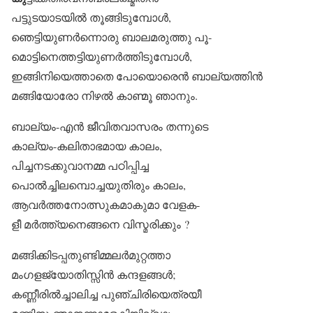
പട്ടുടയാടയിൽ തൂങ്ങിടുമ്പോൾ,
ഞെട്ടിയുണർന്നൊരു ബാലമരുത്തു പൂ-
മൊട്ടിനെത്തട്ടിയുണർത്തിടുമ്പോൾ,
ഇങ്ങിനിയെത്താതെ പോയൊരെൻ ബാല്യത്തിൻ
മങ്ങിയോരോ നിഴൽ കാണ്മൂ ഞാനും.
ബാല്യം-എൻ ജീവിതവാസരം തന്നുടെ
കാല്യം-കലിതാഭമായ കാലം,
പിച്ചനടക്കുവാനമ്മ പഠിപ്പിച്ച
പൊൽച്ചിലമ്പൊച്ചയുതിരും കാലം,
ആവർത്തനോത്സുകമാകുമാ വേളക-
ളീ മർത്ത്യനെങ്ങനെ വിസ്മരിക്കും ?
മങ്ങിക്കിടപ്പതുണ്ടിമ്മലർമുറ്റത്താ
മംഗളജ്യോതിസ്സിൻ കന്ദളങ്ങൾ;
കണ്ണീരിൽച്ചാലിച്ച പുഞ്ചിരിയെത്രയീ