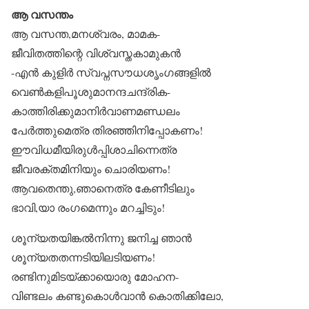
ആ വസന്തം
ആ വസന്ത,മനശ്വരം, മാമക-
ജീവിതത്തിന്റെ വിശ്വസ്തകാമുകൻ
-എൻ കുളിർ സ്വപ്നസൗധശൃംഗങ്ങളിൽ
വെൺകളിപൂശുമാനന്ദചന്ദ്രിക-
കാത്തിരിക്കുമാനിർവാണമണ്ഡലം
പേർത്തുമെത്ര തിരഞ്ഞിനിപ്പോകണം!
ഈവിധമീയിരുൾപ്പിശാചിന്നെത്ര
ജീവരക്തമിനിയും ചൊരിയണം!
ആവതെന്തു,ഞാനെത്ര കേണീടിലും
ഭാവി,യാ രംഗമെന്നും മറച്ചിടും!
ശൂന്യതയിങ്കൽനിന്നു ജനിച്ച ഞാൻ
ശൂന്യതതന്നടിയിലടിയണം!
രണ്ടിനുമിടയ്ക്കായൊരു മോഹന-
വിണ്ടലം കണ്ടുകൊൾവാൻ കൊതിക്കിലോ,