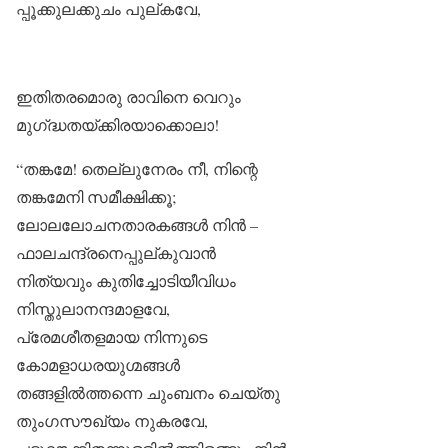
പ്പൂക്കുലക്കുചം പുല്കവേ,
ഇതിതരമൊരു രാവിനെ വെറും
മുഗ്‌ദ്ധതയ്ക്കിരയാക്കൊലാ!
“തങ്കമേ! തെല്ലുനേരം നീ, നിന്റെ
തങ്കമേനി സമീക്ഷിക്കൂ;
ലോലലോചനതാരകങ്ങൾ നിൻ –
ഫാലചന്ദ്രനെപ്പുല്കുവാൻ
നിത്യവും കുതിച്ചോടിയീവിധം
നിസ്തുലാനന്ദമാളവേ,
പ്രേമശീതളമായ നിന്നുടെ
കോമളാധരയുഗ്മങ്ങൾ
തങ്ങളിൽത്തന്നെ ചുംബനം ചെയ്തു
തുംഗസൗഖ്യം നുകരവേ,