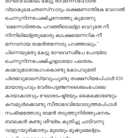
രാഘവവാക്യം കേട്ടു രാവണസഹോദരി
വ്യാകുലചേതസെ്‌സാടും ലക്ഷമണാന്തികേ വേഗാല്‍
ചെന്നുനിന്നപേക്ഷിച്ചനേരത്തു കുമാരനു
‘മെന്നോടിത്തരം പറഞ്ഞീടൊല്‌ളാ വെറുതേ നീ.
നിന്നിലിലേ്‌ളതുമൊരു കാംക്ഷയെന്നറിക നീ
മന്നവനായ രാമന്‍തന്നോടു പറഞ്ഞാലും.”
പിന്നെയുമതു കേട്ടു രാഘവസമീപേ പോയ്ബ
ചെന്നുനിന്നപേക്ഷിച്ചാളാശയാ പലതരം.
കാമവുമാശാഭംഗംകൊണ്ടു കോപവുമതി
പ്രേമവുമാലസ്യവുംപൂണ്ടു രാക്ഷസിയപേ്പാള്‍ 820
മായാരൂപവും വേര്‍പെട്ടഞ്ജനശൈലംപോലെ
കായാകാരവും ഘോരദംഷ്ട്രയും കൈക്കൊണ്ടേറ്റം
കമ്പമുള്‍ക്കൊണ്ടു സീതാദേവിയോടടുത്തപേ്പാള്‍
സംഭ്രമത്തോടു രാമന്‍ തടുത്തുനിര്‍ത്തുംനേരം
ബാലകന്‍ കണ്ടു ശീഘ്രം കുതിച്ചു ചാടിവന്നു
വാളുറയൂരിക്കാതും മുലയും മൂക്കുമെല്‌ളാം