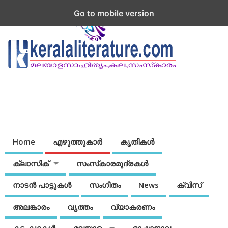
Go to mobile version
Home
എഴുത്തുകാര്‍
കൃതികൾ
ക്ലാസിക്
സംസ്‌കാരമുദ്രകള്‍
നാടന്‍ പാട്ടുകള്‍
സംഗീതം
News
ക്വിസ്
അലങ്കാരം
വൃത്തം
വ്യാകരണം