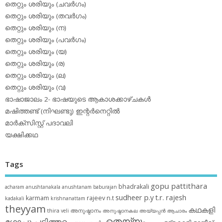
തെറ്റും ശരിയും (ചവര്‍ഗം)
തെറ്റും ശരിയും (തവര്‍ഗം)
തെറ്റും ശരിയും (ന)
തെറ്റും ശരിയും (പവര്‍ഗം)
തെറ്റും ശരിയും (യ)
തെറ്റും ശരിയും (ര)
തെറ്റും ശരിയും (ല)
തെറ്റും ശരിയും (വ)
ഭാഷാജാലം 2- ഭാഷയുടെ ആകാശക്കാഴ്ചകള്‍
മഷിത്തണ്ട് (നിഘണ്ടു) ഇന്റര്‍നെറ്റില്‍
മാര്‍ക്‌സിസ്റ്റ് പദാവലി
യക്ഷിക്കഥ
Tags
gopu pattithara
bhadrakali
acharam
anushtanakala
anushtanam
baburajan
sudheer p.y
t.r. rajesh
karmam
rajeev n.t
kadakali
krishnanattam
theyyam
കഥകളി
thira
അനുഷ്ഠാനം
veli
അനുഷ്ഠാനകല
അയ്യപ്പന്‍
ആചാരം
തെയ്യം
ഗോപു പട്ടിത്തറ