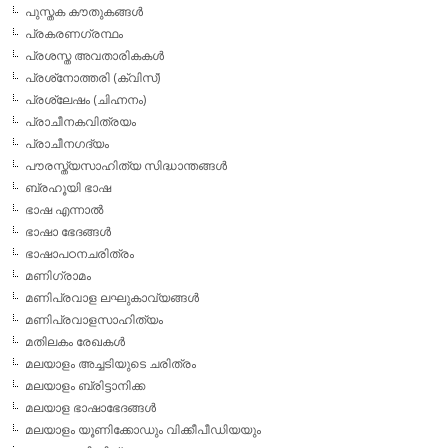
പുസ്തക കൗതുകങ്ങള്‍
പ്രകരണഗ്രന്ഥം
പ്രശസ്ത അവതാരികകള്‍
പ്രശ്‌നോത്തരി (ക്വിസ്)
പ്രശ്ലേഷം (ചിഹ്നനം)
പ്രാചീനകവിത്രയം
പ്രാചീനഗദ്യം
പൗരസ്ത്യസാഹിത്യ സിദ്ധാന്തങ്ങള്‍
ബ്രഹൂയി ഭാഷ
ഭാഷ എന്നാല്‍
ഭാഷാ ഭേദങ്ങള്‍
ഭാഷാപഠനചരിത്രം
മണിഗ്രാമം
മണിപ്രവാള ലഘുകാവ്യങ്ങള്‍
മണിപ്രവാളസാഹിത്യം
മതിലകം രേഖകള്‍
മലയാളം അച്ചടിയുടെ ചരിത്രം
മലയാളം ബ്രിട്ടാനിക്ക
മലയാള ഭാഷാഭേദങ്ങള്‍
മലയാളം യൂണിക്കോഡും വിക്കീപീഡിയയും