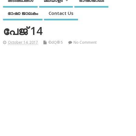
കടംകഥകള്‍
മലയാളം
ഭാഷാജാലം
ഭാഷാ ജാലകം
Contact Us
പേജ് 14
October 14, 2017
©dQ® 5
No Comment