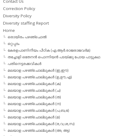
Contact Us
Correction Policy
Diversity Policy
Diversity staffing Report
Home
ഒരായിരം പഴഞ്ചൊല്‍
ഒറ്റപ്പദം
കേരളപാണിനീയം പീഠിക (എ.ആര്‍.രാജരാജവര്‍മ)
തച്ചോളി ഒതേനൻ പൊന്നിയൻ പടയ്‌ക്കു പോയ പാട്ടുകഥ
പതിനെട്ടരക്കവികള്‍
മലയാള പഴഞ്ചൊല്ലുകള്‍ (ഇ,ഈ)
മലയാള പഴഞ്ചൊല്ലുകള്‍ (ഉ,ഊ,എ)
മലയാള പഴഞ്ചൊല്ലുകള്‍ (ക)
മലയാള പഴഞ്ചൊല്ലുകള്‍ (ച)
മലയാള പഴഞ്ചൊല്ലുകള്‍ (ത)
മലയാള പഴഞ്ചൊല്ലുകള്‍ (ന)
മലയാള പഴഞ്ചൊല്ലുകള്‍ (പ,ബ,ഭ)
മലയാള പഴഞ്ചൊല്ലുകള്‍ (മ)
മലയാള പഴഞ്ചൊല്ലുകള്‍ (ര,വ,ശ,സ)
മലയാള പഴഞ്ചൊല്ലുകൾ (അ, ആ)