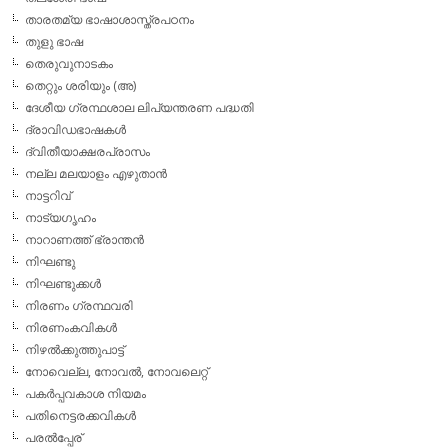
താരതമ്യ ഭാഷാശാസ്ത്രപഠനം
തുളു ഭാഷ
തെരുവുനാടകം
തെറ്റും ശരിയും (അ)
ദേശീയ ഗ്രന്ഥശാല ലിപ്യന്തരണ പദ്ധതി
ദ്രാവിഡഭാഷകള്‍
ദ്വിതീയാക്ഷരപ്രാസം
നല്ല മലയാളം എഴുതാന്‍
നാട്ടറിവ്
നാട്യഗൃഹം
നാറാണത്ത് ഭ്രാന്തന്‍
നിഘണ്ടു
നിഘണ്ടുക്കള്‍
നിരണം ഗ്രന്ഥവരി
നിരണംകവികള്‍
നിഴല്‍ക്കുത്തുപാട്ട്
നോവെല്ല, നോവല്‍, നോവലെറ്റ്
പകര്‍പ്പവകാശ നിയമം
പതിനെട്ടരക്കവികള്‍
പരല്‍പ്പേര്