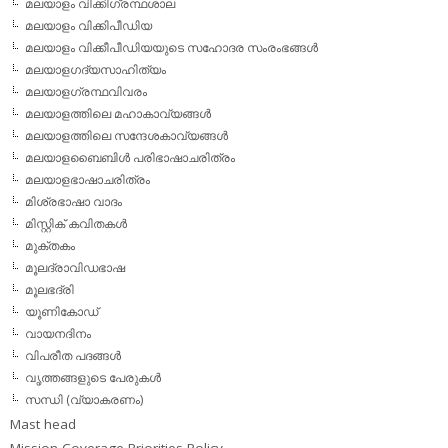
മലയാളം വിക്കിഗ്രന്ഥശാല
മലയാളം വിക്കിപീഡിയ
മലയാളം വിക്കീപീഡിയയുടെ സഹോദര സംരംഭങ്ങള്‍
മലയാളഗദ്യസാഹിത്യം
മലയാളഗ്രന്ഥവിവരം
മലയാളത്തിലെ മഹാകാവ്യങ്ങള്‍
മലയാളത്തിലെ സന്ദേശകാവ്യങ്ങള്‍
മലയാളബൈബിള്‍ പരിഭാഷാചരിത്രം
മലയാളഭാഷാചരിത്രം
മിശ്രഭാഷാ വാദം
മിസ്റ്റിക് കവിതകള്‍
മുക്തകം
മൂലദ്രാവിഡഭാഷ
മൂലഭദ്രി
യൂണികോഡ്
വായനദിനം
വിപരീത പദങ്ങള്‍
വൃത്തങ്ങളുടെ പേരുകള്‍
സന്ധി (വ്യാകരണം)
Mast head
Mission Coverage Priorities Policy