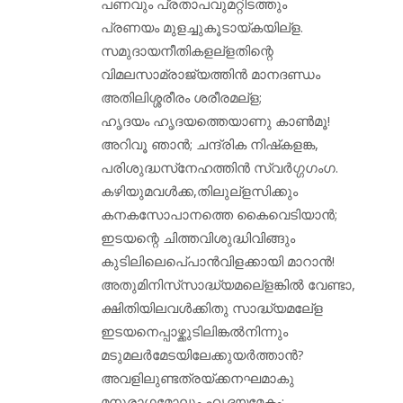
പണവും പ്രതാപവുമറ്റിടത്തും
പ്രണയം മുളച്ചുകൂടായ്കയില്‌ള.
സമുദായനീതികളല്‌ളതിന്റെ
വിമലസാമ്രാജ്യത്തിന്‍ മാനദണ്ഡം
അതിലിശ്ശരീരം ശരീരമല്‌ള;
ഹൃദയം ഹൃദയത്തെയാണു കാണ്‍മൂ!
അറിവൂ ഞാന്‍; ചന്ദ്രിക നിഷ്‌കളങ്ക,
പരിശുദ്ധസ്‌നേഹത്തിന്‍ സ്വര്‍ഗ്ഗഗംഗ.
കഴിയുമവള്‍ക്ക,തിലുല്‌ളസിക്കും
കനകസോപാനത്തെ കൈവെടിയാന്‍;
ഇടയന്റെ ചിത്തവിശുദ്ധിവിങ്ങും
കുടിലിലെപെ്പാന്‍വിളക്കായി മാറാന്‍!
അതുമിനിസ്‌സാദ്ധ്യമലെ്‌ളങ്കില്‍ വേണ്ടാ,
ക്ഷിതിയിലവള്‍ക്കിതു സാദ്ധ്യമലേ്‌ള
ഇടയനെപ്പാഴ്ക്കുടിലിങ്കല്‍നിന്നും
മടുമലര്‍മേടയിലേക്കുയര്‍ത്താന്‍?
അവളിലുണ്ടത്രയ്ക്കനഘമാകു
മനുരാഗമോലും ഹൃദയമേകം;