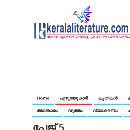
Home
എഴുത്തുകാര്‍
കൃതികൾ
അലങ്കാരം
വൃത്തം
വ്യാകരണം
പേജ് 5