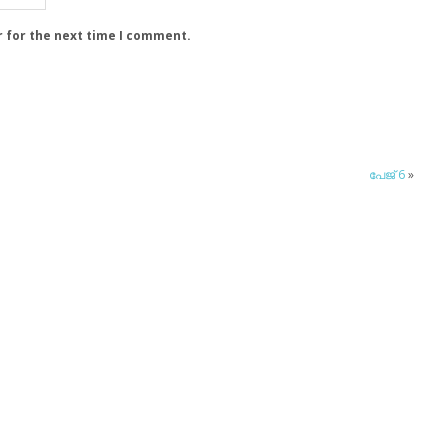
r for the next time I comment.
പേജ് 6
»