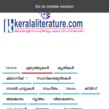
Go to mobile version
Home
എഴുത്തുകാര്‍
കൃതികൾ
ക്ലാസിക്
സംസ്‌കാരമുദ്രകള്‍
നാടന്‍ പാട്ടുകള്‍
സംഗീതം
News
ക്വിസ്
അലങ്കാരം
വൃത്തം
വ്യാകരണം