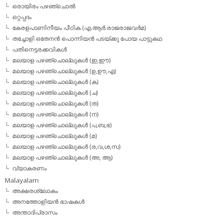
ഒരായിരം പഴഞ്ചൊല്‍
ഒറ്റപ്പദം
കേരളപാണിനീയം പീഠിക (എ.ആര്‍.രാജരാജവര്‍മ)
തച്ചോളി ഒതേനൻ പൊന്നിയൻ പടയ്‌ക്കു പോയ പാട്ടുകഥ
പതിനെട്ടരക്കവികള്‍
മലയാള പഴഞ്ചൊല്ലുകള്‍ (ഇ,ഈ)
മലയാള പഴഞ്ചൊല്ലുകള്‍ (ഉ,ഊ,എ)
മലയാള പഴഞ്ചൊല്ലുകള്‍ (ക)
മലയാള പഴഞ്ചൊല്ലുകള്‍ (ച)
മലയാള പഴഞ്ചൊല്ലുകള്‍ (ത)
മലയാള പഴഞ്ചൊല്ലുകള്‍ (ന)
മലയാള പഴഞ്ചൊല്ലുകള്‍ (പ,ബ,ഭ)
മലയാള പഴഞ്ചൊല്ലുകള്‍ (മ)
മലയാള പഴഞ്ചൊല്ലുകള്‍ (ര,വ,ശ,സ)
മലയാള പഴഞ്ചൊല്ലുകൾ (അ, ആ)
വ്യാകരണം
Malayalam
അക്ഷരശ്ലോകം
അനത്തോളിയന്‍ ഭാഷകള്‍
അന്താദിപ്രാസം