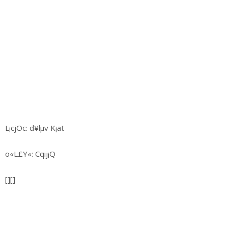
L¡cjOc: d¥lµv K¡at
o«L£Y«: Cqij¡Q
[][]