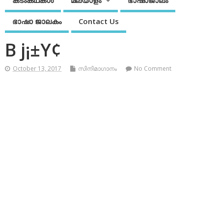
കടംകഥകള്‍
മലയാളം
ഭാഷാജാലം
ഭാഷാ ജാലകം
Contact Us
B j¡±Y¢
October 13, 2017
സിനിമാഗാനം
No Comment