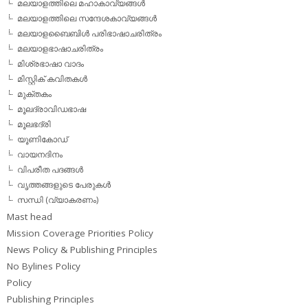
മലയാളത്തിലെ മഹാകാവ്യങ്ങള്‍
മലയാളത്തിലെ സന്ദേശകാവ്യങ്ങള്‍
മലയാളബൈബിള്‍ പരിഭാഷാചരിത്രം
മലയാളഭാഷാചരിത്രം
മിശ്രഭാഷാ വാദം
മിസ്റ്റിക് കവിതകള്‍
മുക്തകം
മൂലദ്രാവിഡഭാഷ
മൂലഭദ്രി
യൂണികോഡ്
വായനദിനം
വിപരീത പദങ്ങള്‍
വൃത്തങ്ങളുടെ പേരുകള്‍
സന്ധി (വ്യാകരണം)
Mast head
Mission Coverage Priorities Policy
News Policy & Publishing Principles
No Bylines Policy
Policy
Publishing Principles