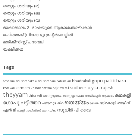
തെറ്റും ശരിയും (ര)
തെറ്റും ശരിയും (ല)
തെറ്റും ശരിയും (വ)
ഭാഷാജാലം 2- ഭാഷയുടെ ആകാശക്കാഴ്ചകള്‍
മഷിത്തണ്ട് (നിഘണ്ടു) ഇന്റര്‍നെറ്റില്‍
മാര്‍ക്‌സിസ്റ്റ് പദാവലി
യക്ഷിക്കഥ
Tags
gopu pattithara
bhadrakali
acharam
anushtanakala
anushtanam
baburajan
sudheer p.y
t.r. rajesh
karmam
rajeev n.t
kadakali
krishnanattam
theyyam
കഥകളി
thira
അനുഷ്ഠാനം
veli
അനുഷ്ഠാനകല
അയ്യപ്പന്‍
ആചാരം
തെയ്യം
ഗോപു പട്ടിത്തറ
ഭദ്രകാളി
രാജീവ്
ചങ്ങമ്പുഴ
തിറ
ദേവത
സുധീര്‍ പി വൈ
എൻ ടി
വേളി
സചീന്ദ്രന്‍ കാറഡ്ക്ക