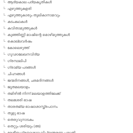
ആദ്യകാല പദ്യകൃതികള്‍
എഴുത്തുകളരി
എഴുത്തുകാരും തൂലികാനാമവും
കടംകഥകള്‍
കവിതാമുത്തുകള്‍
കുഞ്ഞിണ്ണി മാഷിന്റെ മൊഴിമുത്തുകള്‍
കൊല്ലവര്‍ഷം
കോലെഴുത്ത്
ഗൂഢാലേഖനവിദ്യ
ഗ്രന്ഥലിപി
ഗ്രാമ്യ പദങ്ങള്‍
ചിഹ്നങ്ങള്‍
ജന്മദിനങ്ങള്‍, ചരമദിനങ്ങള്‍
ജൂതമലയാളം
തമിഴില്‍ നിന്ന് മലയാളത്തിലേക്ക്
തലശേരി ഭാഷ
താരതമ്യ ഭാഷാശാസ്ത്രപഠനം
തുളു ഭാഷ
തെരുവുനാടകം
തെറ്റും ശരിയും (അ)
ദേശീയ ഗ്രന്ഥശാല ലിപ്യന്തരണ പദ്ധതി