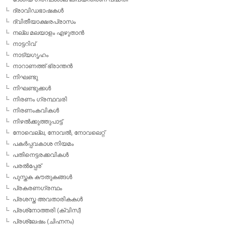
ദ്രാവിഡഭാഷകള്‍
ദ്വിതീയാക്ഷരപ്രാസം
നല്ല മലയാളം എഴുതാന്‍
നാട്ടറിവ്
നാട്യഗൃഹം
നാറാണത്ത് ഭ്രാന്തന്‍
നിഘണ്ടു
നിഘണ്ടുക്കള്‍
നിരണം ഗ്രന്ഥവരി
നിരണംകവികള്‍
നിഴല്‍ക്കുത്തുപാട്ട്
നോവെല്ല, നോവല്‍, നോവലെറ്റ്
പകര്‍പ്പവകാശ നിയമം
പതിനെട്ടരക്കവികള്‍
പരല്‍പ്പേര്
പുസ്തക കൗതുകങ്ങള്‍
പ്രകരണഗ്രന്ഥം
പ്രശസ്ത അവതാരികകള്‍
പ്രശ്‌നോത്തരി (ക്വിസ്)
പ്രശ്ലേഷം (ചിഹ്നനം)