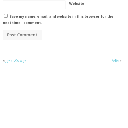
Website
Save my name, email, and website in this browser for the
next time I comment.
«
J¡j¬« c¢oæ¡j«
AÆ«
»