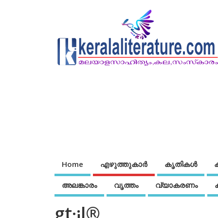
Home
എഴുത്തുകാര്‍
കൃതികൾ
അലങ്കാരം
വൃത്തം
വ്യാകരണം
gt·¡l®