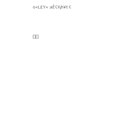
o«L£Y« :aÈ¢X¡h¥t·¢
[][]