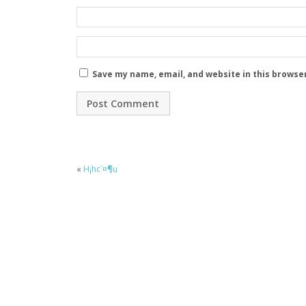
Save my name, email, and website in this browse
«
H¡hc´¤¶u