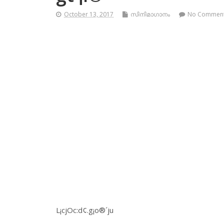
October 13, 2017
സിനിമാഗാനം
No Commen
L¡cjOc:d¢.g¡o®´ju