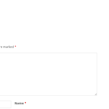
are marked
*
Name
*