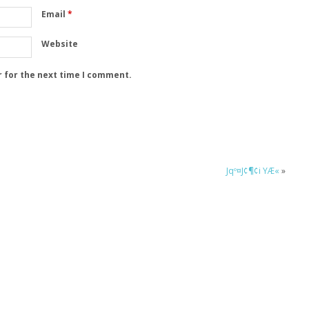
Email
*
Website
r for the next time I comment.
Jqº¤J¢¶¢i YÆ«
»