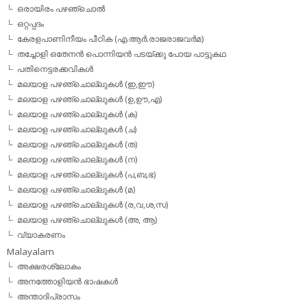
ഒരായിരം പഴഞ്ചൊല്‍
ഒറ്റപ്പദം
കേരളപാണിനീയം പീഠിക (എ.ആര്‍.രാജരാജവര്‍മ)
തച്ചോളി ഒതേനൻ പൊന്നിയൻ പടയ്‌ക്കു പോയ പാട്ടുകഥ
പതിനെട്ടരക്കവികള്‍
മലയാള പഴഞ്ചൊല്ലുകള്‍ (ഇ,ഈ)
മലയാള പഴഞ്ചൊല്ലുകള്‍ (ഉ,ഊ,എ)
മലയാള പഴഞ്ചൊല്ലുകള്‍ (ക)
മലയാള പഴഞ്ചൊല്ലുകള്‍ (ച)
മലയാള പഴഞ്ചൊല്ലുകള്‍ (ത)
മലയാള പഴഞ്ചൊല്ലുകള്‍ (ന)
മലയാള പഴഞ്ചൊല്ലുകള്‍ (പ,ബ,ഭ)
മലയാള പഴഞ്ചൊല്ലുകള്‍ (മ)
മലയാള പഴഞ്ചൊല്ലുകള്‍ (ര,വ,ശ,സ)
മലയാള പഴഞ്ചൊല്ലുകൾ (അ, ആ)
വ്യാകരണം
Malayalam
അക്ഷരശ്ലോകം
അനത്തോളിയന്‍ ഭാഷകള്‍
അന്താദിപ്രാസം