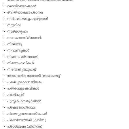
ദ്രാവിഡഭാഷകള്‍
ദ്വിതീയാക്ഷരപ്രാസം
നല്ല മലയാളം എഴുതാന്‍
നാട്ടറിവ്
നാട്യഗൃഹം
നാറാണത്ത് ഭ്രാന്തന്‍
നിഘണ്ടു
നിഘണ്ടുക്കള്‍
നിരണം ഗ്രന്ഥവരി
നിരണംകവികള്‍
നിഴല്‍ക്കുത്തുപാട്ട്
നോവെല്ല, നോവല്‍, നോവലെറ്റ്
പകര്‍പ്പവകാശ നിയമം
പതിനെട്ടരക്കവികള്‍
പരല്‍പ്പേര്
പുസ്തക കൗതുകങ്ങള്‍
പ്രകരണഗ്രന്ഥം
പ്രശസ്ത അവതാരികകള്‍
പ്രശ്‌നോത്തരി (ക്വിസ്)
പ്രശ്ലേഷം (ചിഹ്നനം)