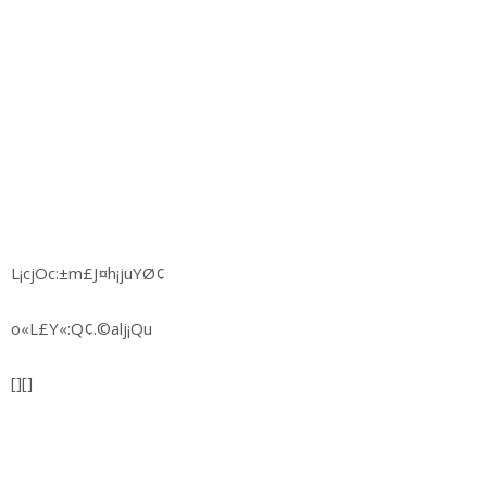
L¡cjOc:±m£J¤h¡juYØ¢
o«L£Y«:Q¢.©alj¡Qu
[][]