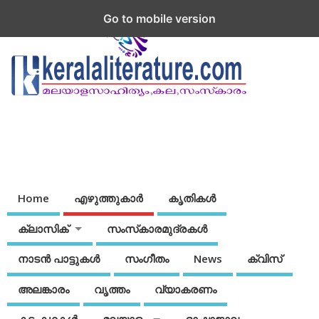
Go to mobile version
Home
എഴുത്തുകാര്‍
കൃതികൾ
ക്ലാസിക്
സംസ്‌കാരമുദ്രകള്‍
നാടന്‍ പാട്ടുകള്‍
സംഗീതം
News
ക്വിസ്
അലങ്കാരം
വൃത്തം
വ്യാകരണം