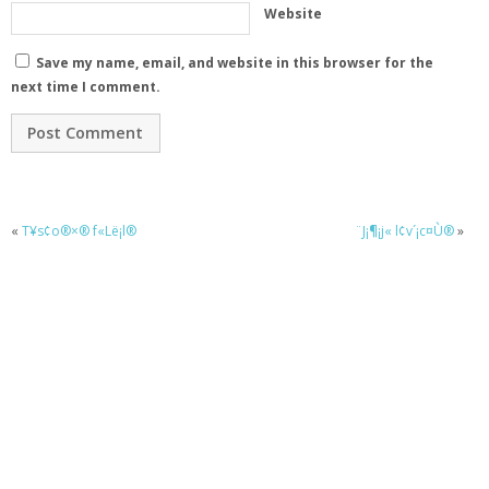
Website
Save my name, email, and website in this browser for the
next time I comment.
«
T¥s¢o®×® f«Lë¡l®
¨J¡¶¡j« l¢v´¡c¤Ù®
»