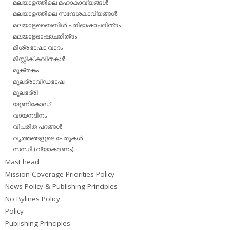
മലയാളത്തിലെ മഹാകാവ്യങ്ങള്‍
മലയാളത്തിലെ സന്ദേശകാവ്യങ്ങള്‍
മലയാളബൈബിള്‍ പരിഭാഷാചരിത്രം
മലയാളഭാഷാചരിത്രം
മിശ്രഭാഷാ വാദം
മിസ്റ്റിക് കവിതകള്‍
മുക്തകം
മൂലദ്രാവിഡഭാഷ
മൂലഭദ്രി
യൂണികോഡ്
വായനദിനം
വിപരീത പദങ്ങള്‍
വൃത്തങ്ങളുടെ പേരുകള്‍
സന്ധി (വ്യാകരണം)
Mast head
Mission Coverage Priorities Policy
News Policy & Publishing Principles
No Bylines Policy
Policy
Publishing Principles