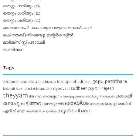
തെറ്റും ശരിയും (ര)
തെറ്റും ശരിയും (ല)
തെറ്റും ശരിയും (വ)
ഭാഷാജാലം 2- ഭാഷയുടെ ആകാശക്കാഴ്ചകള്‍
മഷിത്തണ്ട് (നിഘണ്ടു) ഇന്റര്‍നെറ്റില്‍
മാര്‍ക്‌സിസ്റ്റ് പദാവലി
യക്ഷിക്കഥ
Tags
gopu pattithara
bhadrakali
acharam
anushtanakala
anushtanam
baburajan
sudheer p.y
t.r. rajesh
karmam
rajeev n.t
kadakali
krishnanattam
theyyam
കഥകളി
thira
അനുഷ്ഠാനം
veli
അനുഷ്ഠാനകല
അയ്യപ്പന്‍
ആചാരം
തെയ്യം
ഗോപു പട്ടിത്തറ
ഭദ്രകാളി
രാജീവ്
ചങ്ങമ്പുഴ
തിറ
ദേവത
സുധീര്‍ പി വൈ
എൻ ടി
വേളി
സചീന്ദ്രന്‍ കാറഡ്ക്ക