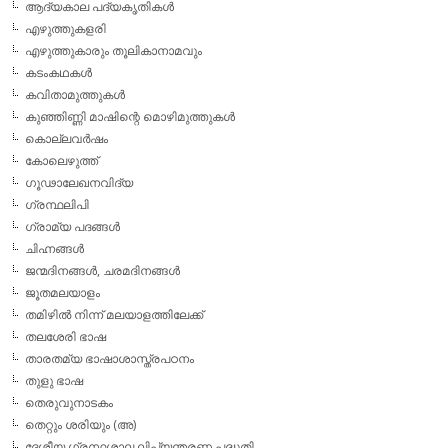
ആദ്യകാല പദ്യകൃതികള്‍
എഴുത്തുകളരി
എഴുത്തുകാരും തൂലികാനാമവും
കടംകഥകള്‍
കവിതാമുത്തുകള്‍
കുഞ്ഞിണ്ണി മാഷിന്റെ മൊഴിമുത്തുകള്‍
കൊല്ലവര്‍ഷം
കോലെഴുത്ത്
ഗൂഢാലേഖനവിദ്യ
ഗ്രന്ഥലിപി
ഗ്രാമ്യ പദങ്ങള്‍
ചിഹ്നങ്ങള്‍
ജന്മദിനങ്ങള്‍, ചരമദിനങ്ങള്‍
ജൂതമലയാളം
തമിഴില്‍ നിന്ന് മലയാളത്തിലേക്ക്
തലശേരി ഭാഷ
താരതമ്യ ഭാഷാശാസ്ത്രപഠനം
തുളു ഭാഷ
തെരുവുനാടകം
തെറ്റും ശരിയും (അ)
ദേശീയ ഗ്രന്ഥശാല ലിപ്യന്തരണ പദ്ധതി