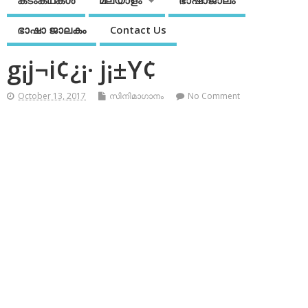
കടംകഥകള്‍
മലയാളം
ഭാഷാജാലം
ഭാഷാ ജാലകം
Contact Us
g¡j¬i¢¿¡· j¡±Y¢
October 13, 2017
സിനിമാഗാനം
No Comment