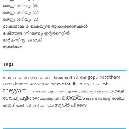
തെറ്റും ശരിയും (ര)
തെറ്റും ശരിയും (ല)
തെറ്റും ശരിയും (വ)
ഭാഷാജാലം 2- ഭാഷയുടെ ആകാശക്കാഴ്ചകള്‍
മഷിത്തണ്ട് (നിഘണ്ടു) ഇന്റര്‍നെറ്റില്‍
മാര്‍ക്‌സിസ്റ്റ് പദാവലി
യക്ഷിക്കഥ
Tags
gopu pattithara
bhadrakali
acharam
anushtanakala
anushtanam
baburajan
sudheer p.y
t.r. rajesh
karmam
rajeev n.t
kadakali
krishnanattam
theyyam
കഥകളി
thira
അനുഷ്ഠാനം
veli
അനുഷ്ഠാനകല
അയ്യപ്പന്‍
ആചാരം
തെയ്യം
ഗോപു പട്ടിത്തറ
ഭദ്രകാളി
രാജീവ്
ചങ്ങമ്പുഴ
തിറ
ദേവത
സുധീര്‍ പി വൈ
എൻ ടി
വേളി
സചീന്ദ്രന്‍ കാറഡ്ക്ക