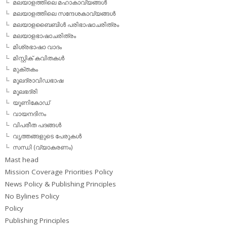
മലയാളത്തിലെ മഹാകാവ്യങ്ങള്‍
മലയാളത്തിലെ സന്ദേശകാവ്യങ്ങള്‍
മലയാളബൈബിള്‍ പരിഭാഷാചരിത്രം
മലയാളഭാഷാചരിത്രം
മിശ്രഭാഷാ വാദം
മിസ്റ്റിക് കവിതകള്‍
മുക്തകം
മൂലദ്രാവിഡഭാഷ
മൂലഭദ്രി
യൂണികോഡ്
വായനദിനം
വിപരീത പദങ്ങള്‍
വൃത്തങ്ങളുടെ പേരുകള്‍
സന്ധി (വ്യാകരണം)
Mast head
Mission Coverage Priorities Policy
News Policy & Publishing Principles
No Bylines Policy
Policy
Publishing Principles