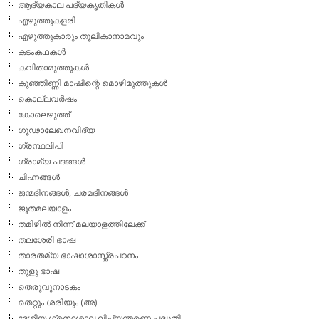
ആദ്യകാല പദ്യകൃതികള്‍
എഴുത്തുകളരി
എഴുത്തുകാരും തൂലികാനാമവും
കടംകഥകള്‍
കവിതാമുത്തുകള്‍
കുഞ്ഞിണ്ണി മാഷിന്റെ മൊഴിമുത്തുകള്‍
കൊല്ലവര്‍ഷം
കോലെഴുത്ത്
ഗൂഢാലേഖനവിദ്യ
ഗ്രന്ഥലിപി
ഗ്രാമ്യ പദങ്ങള്‍
ചിഹ്നങ്ങള്‍
ജന്മദിനങ്ങള്‍, ചരമദിനങ്ങള്‍
ജൂതമലയാളം
തമിഴില്‍ നിന്ന് മലയാളത്തിലേക്ക്
തലശേരി ഭാഷ
താരതമ്യ ഭാഷാശാസ്ത്രപഠനം
തുളു ഭാഷ
തെരുവുനാടകം
തെറ്റും ശരിയും (അ)
ദേശീയ ഗ്രന്ഥശാല ലിപ്യന്തരണ പദ്ധതി