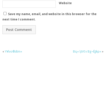
Website
Save my name, email, and website in this browser for the
next time I comment.
«
Y¥lvo®dtm«
Bs¡« l¡tV¢v Bg¬ÉjJkp«
»