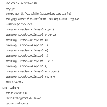
ഒരായിരം പഴഞ്ചൊല്‍
ഒറ്റപ്പദം
കേരളപാണിനീയം പീഠിക (എ.ആര്‍.രാജരാജവര്‍മ)
തച്ചോളി ഒതേനൻ പൊന്നിയൻ പടയ്‌ക്കു പോയ പാട്ടുകഥ
പതിനെട്ടരക്കവികള്‍
മലയാള പഴഞ്ചൊല്ലുകള്‍ (ഇ,ഈ)
മലയാള പഴഞ്ചൊല്ലുകള്‍ (ഉ,ഊ,എ)
മലയാള പഴഞ്ചൊല്ലുകള്‍ (ക)
മലയാള പഴഞ്ചൊല്ലുകള്‍ (ച)
മലയാള പഴഞ്ചൊല്ലുകള്‍ (ത)
മലയാള പഴഞ്ചൊല്ലുകള്‍ (ന)
മലയാള പഴഞ്ചൊല്ലുകള്‍ (പ,ബ,ഭ)
മലയാള പഴഞ്ചൊല്ലുകള്‍ (മ)
മലയാള പഴഞ്ചൊല്ലുകള്‍ (ര,വ,ശ,സ)
മലയാള പഴഞ്ചൊല്ലുകൾ (അ, ആ)
വ്യാകരണം
Malayalam
അക്ഷരശ്ലോകം
അനത്തോളിയന്‍ ഭാഷകള്‍
അന്താദിപ്രാസം