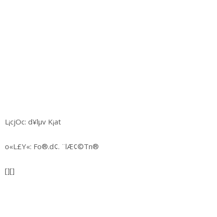
L¡cjOc: d¥lµv K¡at
o«L£Y«: Fo®.d¢. ¨lÆ¢©Tn®
[][]