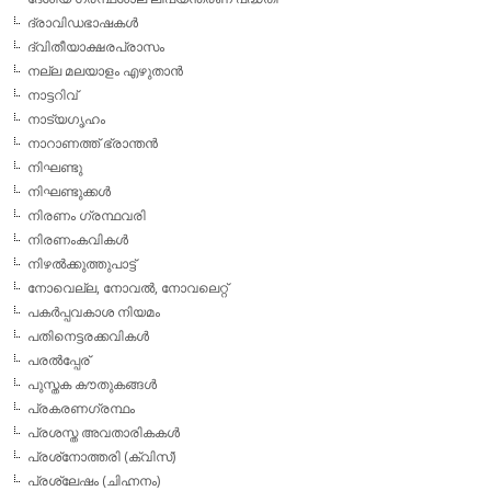
ദ്രാവിഡഭാഷകള്‍
ദ്വിതീയാക്ഷരപ്രാസം
നല്ല മലയാളം എഴുതാന്‍
നാട്ടറിവ്
നാട്യഗൃഹം
നാറാണത്ത് ഭ്രാന്തന്‍
നിഘണ്ടു
നിഘണ്ടുക്കള്‍
നിരണം ഗ്രന്ഥവരി
നിരണംകവികള്‍
നിഴല്‍ക്കുത്തുപാട്ട്
നോവെല്ല, നോവല്‍, നോവലെറ്റ്
പകര്‍പ്പവകാശ നിയമം
പതിനെട്ടരക്കവികള്‍
പരല്‍പ്പേര്
പുസ്തക കൗതുകങ്ങള്‍
പ്രകരണഗ്രന്ഥം
പ്രശസ്ത അവതാരികകള്‍
പ്രശ്‌നോത്തരി (ക്വിസ്)
പ്രശ്ലേഷം (ചിഹ്നനം)