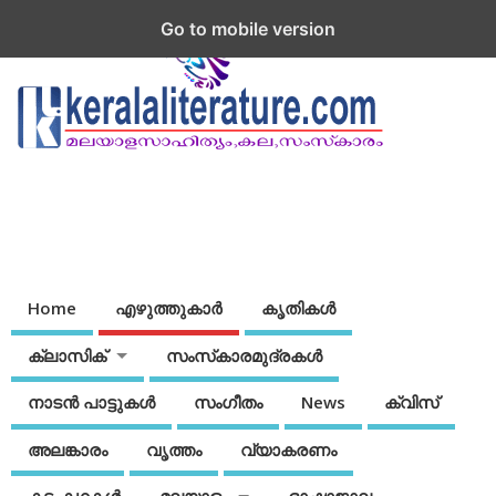
Go to mobile version
Home
എഴുത്തുകാര്‍
കൃതികൾ
ക്ലാസിക്
സംസ്‌കാരമുദ്രകള്‍
നാടന്‍ പാട്ടുകള്‍
സംഗീതം
News
ക്വിസ്
അലങ്കാരം
വൃത്തം
വ്യാകരണം