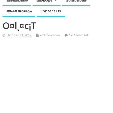
കടംകഥകള്‍
മലയാളം
ഭാഷാജാലം
ഭാഷാ ജാലകം
Contact Us
O¤l¸¤c¡T
October 13, 2017
സിനിമാഗാനം
No Comment