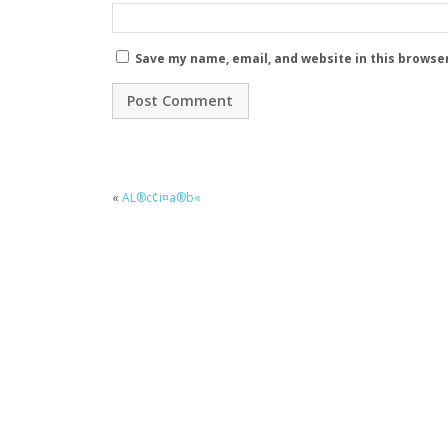
Save my name, email, and website in this browse
«
AL®c¢i¤a®b«