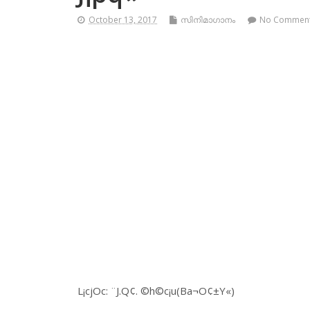
October 13, 2017
സിനിമാഗാനം
No Commen
L¡cjOc: ¨J.Q¢. ©h©c¡u(Ba¬O¢±Y«)