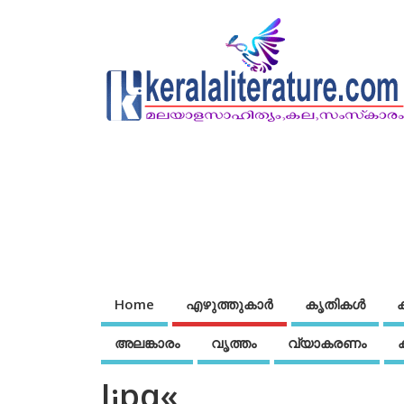
Home
എഴുത്തുകാര്‍
കൃതികൾ
അലങ്കാരം
വൃത്തം
വ്യാകരണം
J¡pq«