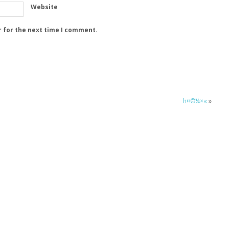
Website
r for the next time I comment.
h¤©¼×«
»