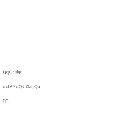
L¡cjOc:lik¡t
o«L£Y«:Q¢.©alj¡Qu
[][]