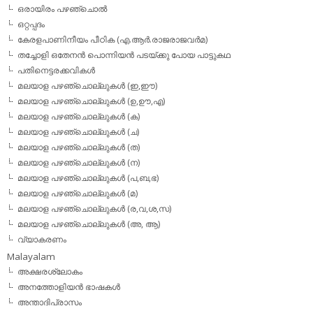
ഒരായിരം പഴഞ്ചൊല്‍
ഒറ്റപ്പദം
കേരളപാണിനീയം പീഠിക (എ.ആര്‍.രാജരാജവര്‍മ)
തച്ചോളി ഒതേനൻ പൊന്നിയൻ പടയ്‌ക്കു പോയ പാട്ടുകഥ
പതിനെട്ടരക്കവികള്‍
മലയാള പഴഞ്ചൊല്ലുകള്‍ (ഇ,ഈ)
മലയാള പഴഞ്ചൊല്ലുകള്‍ (ഉ,ഊ,എ)
മലയാള പഴഞ്ചൊല്ലുകള്‍ (ക)
മലയാള പഴഞ്ചൊല്ലുകള്‍ (ച)
മലയാള പഴഞ്ചൊല്ലുകള്‍ (ത)
മലയാള പഴഞ്ചൊല്ലുകള്‍ (ന)
മലയാള പഴഞ്ചൊല്ലുകള്‍ (പ,ബ,ഭ)
മലയാള പഴഞ്ചൊല്ലുകള്‍ (മ)
മലയാള പഴഞ്ചൊല്ലുകള്‍ (ര,വ,ശ,സ)
മലയാള പഴഞ്ചൊല്ലുകൾ (അ, ആ)
വ്യാകരണം
Malayalam
അക്ഷരശ്ലോകം
അനത്തോളിയന്‍ ഭാഷകള്‍
അന്താദിപ്രാസം