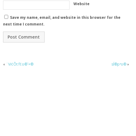
Website
Save my name, email, and website in this browser for the
next time I comment.
«
¨Vi¢Õt f¢o®´×®
sÍ®pªo®
»