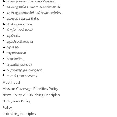
മലയാളത്തിലെ മഹാകാവ്യങ്ങള്‍
മലയാളത്തിലെ സന്ദേശകാവ്യങ്ങള്‍
മലയാളബൈബിള്‍ പരിഭാഷാചരിത്രം
മലയാളഭാഷാചരിത്രം
മിശ്രഭാഷാ വാദം
മിസ്റ്റിക് കവിതകള്‍
മുക്തകം
മൂലദ്രാവിഡഭാഷ
മൂലഭദ്രി
യൂണികോഡ്
വായനദിനം
വിപരീത പദങ്ങള്‍
വൃത്തങ്ങളുടെ പേരുകള്‍
സന്ധി (വ്യാകരണം)
Mast head
Mission Coverage Priorities Policy
News Policy & Publishing Principles
No Bylines Policy
Policy
Publishing Principles