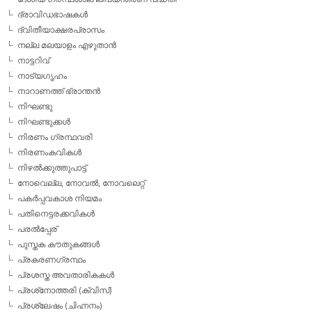
ദ്രാവിഡഭാഷകള്‍
ദ്വിതീയാക്ഷരപ്രാസം
നല്ല മലയാളം എഴുതാന്‍
നാട്ടറിവ്
നാട്യഗൃഹം
നാറാണത്ത് ഭ്രാന്തന്‍
നിഘണ്ടു
നിഘണ്ടുക്കള്‍
നിരണം ഗ്രന്ഥവരി
നിരണംകവികള്‍
നിഴല്‍ക്കുത്തുപാട്ട്
നോവെല്ല, നോവല്‍, നോവലെറ്റ്
പകര്‍പ്പവകാശ നിയമം
പതിനെട്ടരക്കവികള്‍
പരല്‍പ്പേര്
പുസ്തക കൗതുകങ്ങള്‍
പ്രകരണഗ്രന്ഥം
പ്രശസ്ത അവതാരികകള്‍
പ്രശ്‌നോത്തരി (ക്വിസ്)
പ്രശ്ലേഷം (ചിഹ്നനം)