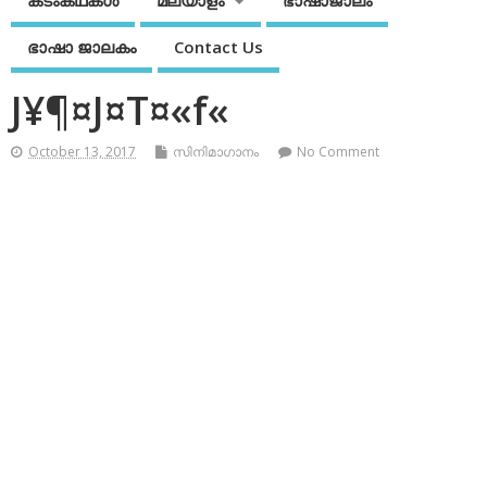
കടംകഥകള്‍
മലയാളം
ഭാഷാജാലം
ഭാഷാ ജാലകം
Contact Us
J¥¶¤J¤T¤«f«
October 13, 2017
സിനിമാഗാനം
No Comment