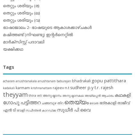
തെറ്റും ശരിയും (ര)
തെറ്റും ശരിയും (ല)
തെറ്റും ശരിയും (വ)
ഭാഷാജാലം 2- ഭാഷയുടെ ആകാശക്കാഴ്ചകള്‍
മഷിത്തണ്ട് (നിഘണ്ടു) ഇന്റര്‍നെറ്റില്‍
മാര്‍ക്‌സിസ്റ്റ് പദാവലി
യക്ഷിക്കഥ
Tags
gopu pattithara
bhadrakali
acharam
anushtanakala
anushtanam
baburajan
sudheer p.y
t.r. rajesh
karmam
rajeev n.t
kadakali
krishnanattam
theyyam
കഥകളി
thira
അനുഷ്ഠാനം
veli
അനുഷ്ഠാനകല
അയ്യപ്പന്‍
ആചാരം
തെയ്യം
ഗോപു പട്ടിത്തറ
ഭദ്രകാളി
രാജീവ്
ചങ്ങമ്പുഴ
തിറ
ദേവത
സുധീര്‍ പി വൈ
എൻ ടി
വേളി
സചീന്ദ്രന്‍ കാറഡ്ക്ക