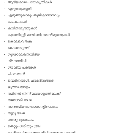
ആദ്യകാല പദ്യകൃതികള്‍
എഴുത്തുകളരി
എഴുത്തുകാരും തൂലികാനാമവും
കടംകഥകള്‍
കവിതാമുത്തുകള്‍
കുഞ്ഞിണ്ണി മാഷിന്റെ മൊഴിമുത്തുകള്‍
കൊല്ലവര്‍ഷം
കോലെഴുത്ത്
ഗൂഢാലേഖനവിദ്യ
ഗ്രന്ഥലിപി
ഗ്രാമ്യ പദങ്ങള്‍
ചിഹ്നങ്ങള്‍
ജന്മദിനങ്ങള്‍, ചരമദിനങ്ങള്‍
ജൂതമലയാളം
തമിഴില്‍ നിന്ന് മലയാളത്തിലേക്ക്
തലശേരി ഭാഷ
താരതമ്യ ഭാഷാശാസ്ത്രപഠനം
തുളു ഭാഷ
തെരുവുനാടകം
തെറ്റും ശരിയും (അ)
ദേശീയ ഗ്രന്ഥശാല ലിപ്യന്തരണ പദ്ധതി