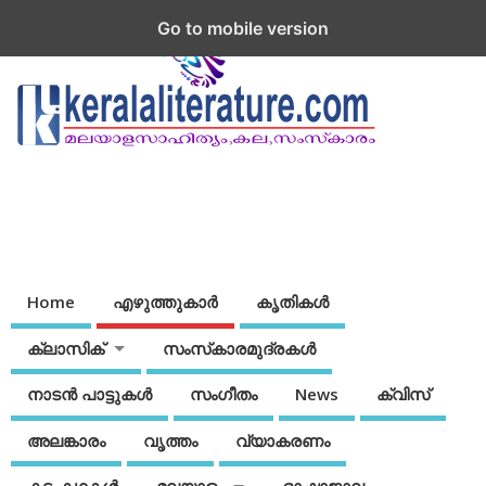
Go to mobile version
Home
എഴുത്തുകാര്‍
കൃതികൾ
ക്ലാസിക്
സംസ്‌കാരമുദ്രകള്‍
നാടന്‍ പാട്ടുകള്‍
സംഗീതം
News
ക്വിസ്
അലങ്കാരം
വൃത്തം
വ്യാകരണം