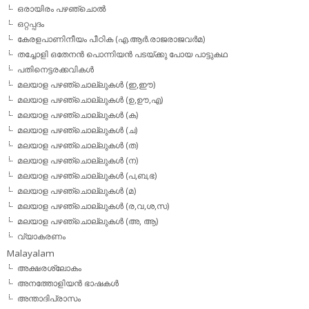
ഒരായിരം പഴഞ്ചൊല്‍
ഒറ്റപ്പദം
കേരളപാണിനീയം പീഠിക (എ.ആര്‍.രാജരാജവര്‍മ)
തച്ചോളി ഒതേനൻ പൊന്നിയൻ പടയ്‌ക്കു പോയ പാട്ടുകഥ
പതിനെട്ടരക്കവികള്‍
മലയാള പഴഞ്ചൊല്ലുകള്‍ (ഇ,ഈ)
മലയാള പഴഞ്ചൊല്ലുകള്‍ (ഉ,ഊ,എ)
മലയാള പഴഞ്ചൊല്ലുകള്‍ (ക)
മലയാള പഴഞ്ചൊല്ലുകള്‍ (ച)
മലയാള പഴഞ്ചൊല്ലുകള്‍ (ത)
മലയാള പഴഞ്ചൊല്ലുകള്‍ (ന)
മലയാള പഴഞ്ചൊല്ലുകള്‍ (പ,ബ,ഭ)
മലയാള പഴഞ്ചൊല്ലുകള്‍ (മ)
മലയാള പഴഞ്ചൊല്ലുകള്‍ (ര,വ,ശ,സ)
മലയാള പഴഞ്ചൊല്ലുകൾ (അ, ആ)
വ്യാകരണം
Malayalam
അക്ഷരശ്ലോകം
അനത്തോളിയന്‍ ഭാഷകള്‍
അന്താദിപ്രാസം