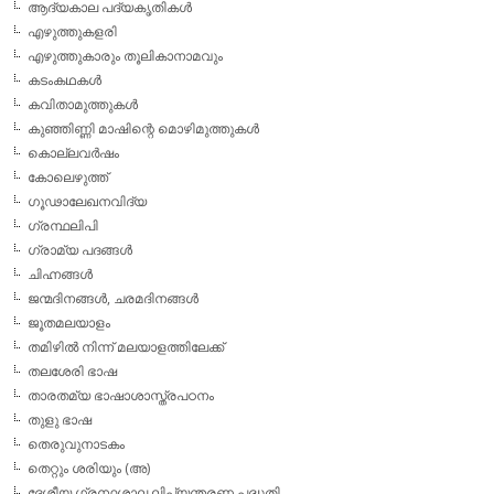
ആദ്യകാല പദ്യകൃതികള്‍
എഴുത്തുകളരി
എഴുത്തുകാരും തൂലികാനാമവും
കടംകഥകള്‍
കവിതാമുത്തുകള്‍
കുഞ്ഞിണ്ണി മാഷിന്റെ മൊഴിമുത്തുകള്‍
കൊല്ലവര്‍ഷം
കോലെഴുത്ത്
ഗൂഢാലേഖനവിദ്യ
ഗ്രന്ഥലിപി
ഗ്രാമ്യ പദങ്ങള്‍
ചിഹ്നങ്ങള്‍
ജന്മദിനങ്ങള്‍, ചരമദിനങ്ങള്‍
ജൂതമലയാളം
തമിഴില്‍ നിന്ന് മലയാളത്തിലേക്ക്
തലശേരി ഭാഷ
താരതമ്യ ഭാഷാശാസ്ത്രപഠനം
തുളു ഭാഷ
തെരുവുനാടകം
തെറ്റും ശരിയും (അ)
ദേശീയ ഗ്രന്ഥശാല ലിപ്യന്തരണ പദ്ധതി