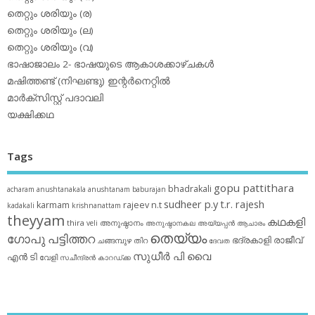
തെറ്റും ശരിയും (ര)
തെറ്റും ശരിയും (ല)
തെറ്റും ശരിയും (വ)
ഭാഷാജാലം 2- ഭാഷയുടെ ആകാശക്കാഴ്ചകള്‍
മഷിത്തണ്ട് (നിഘണ്ടു) ഇന്റര്‍നെറ്റില്‍
മാര്‍ക്‌സിസ്റ്റ് പദാവലി
യക്ഷിക്കഥ
Tags
gopu pattithara
bhadrakali
acharam
anushtanakala
anushtanam
baburajan
sudheer p.y
t.r. rajesh
karmam
rajeev n.t
kadakali
krishnanattam
theyyam
കഥകളി
thira
അനുഷ്ഠാനം
veli
അനുഷ്ഠാനകല
അയ്യപ്പന്‍
ആചാരം
തെയ്യം
ഗോപു പട്ടിത്തറ
ഭദ്രകാളി
രാജീവ്
ചങ്ങമ്പുഴ
തിറ
ദേവത
സുധീര്‍ പി വൈ
എൻ ടി
വേളി
സചീന്ദ്രന്‍ കാറഡ്ക്ക