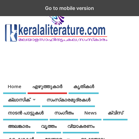
Go to mobile version
Home
എഴുത്തുകാര്‍
കൃതികൾ
ക്ലാസിക്
സംസ്‌കാരമുദ്രകള്‍
നാടന്‍ പാട്ടുകള്‍
സംഗീതം
News
ക്വിസ്
അലങ്കാരം
വൃത്തം
വ്യാകരണം