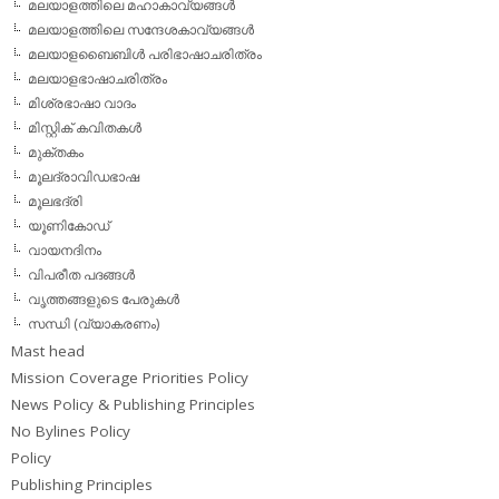
മലയാളത്തിലെ മഹാകാവ്യങ്ങള്‍
മലയാളത്തിലെ സന്ദേശകാവ്യങ്ങള്‍
മലയാളബൈബിള്‍ പരിഭാഷാചരിത്രം
മലയാളഭാഷാചരിത്രം
മിശ്രഭാഷാ വാദം
മിസ്റ്റിക് കവിതകള്‍
മുക്തകം
മൂലദ്രാവിഡഭാഷ
മൂലഭദ്രി
യൂണികോഡ്
വായനദിനം
വിപരീത പദങ്ങള്‍
വൃത്തങ്ങളുടെ പേരുകള്‍
സന്ധി (വ്യാകരണം)
Mast head
Mission Coverage Priorities Policy
News Policy & Publishing Principles
No Bylines Policy
Policy
Publishing Principles