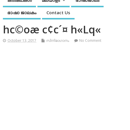
കടംകഥകള്‍
മലയാളം
ഭാഷാജാലം
ഭാഷാ ജാലകം
Contact Us
hc©oæ c¢c´¤ h«Lq«
October 13, 2017
സിനിമാഗാനം
No Comment