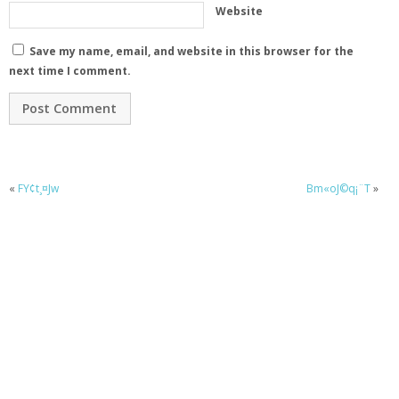
Website
Save my name, email, and website in this browser for the
next time I comment.
«
FY¢t¸¤Jw
Bm«oJ©q¡¨T
»