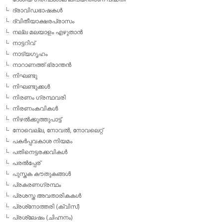
ദ്രാവിഡഭാഷകള്‍
ദ്വിതീയാക്ഷരപ്രാസം
നല്ല മലയാളം എഴുതാന്‍
നാട്ടറിവ്
നാട്യഗൃഹം
നാറാണത്ത് ഭ്രാന്തന്‍
നിഘണ്ടു
നിഘണ്ടുക്കള്‍
നിരണം ഗ്രന്ഥവരി
നിരണംകവികള്‍
നിഴല്‍ക്കുത്തുപാട്ട്
നോവെല്ല, നോവല്‍, നോവലെറ്റ്
പകര്‍പ്പവകാശ നിയമം
പതിനെട്ടരക്കവികള്‍
പരല്‍പ്പേര്
പുസ്തക കൗതുകങ്ങള്‍
പ്രകരണഗ്രന്ഥം
പ്രശസ്ത അവതാരികകള്‍
പ്രശ്‌നോത്തരി (ക്വിസ്)
പ്രശ്ലേഷം (ചിഹ്നനം)