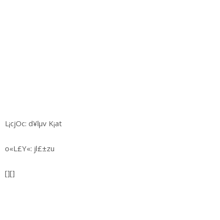
L¡cjOc: d¥lµv K¡at
o«L£Y«: jl£±zu
[][]