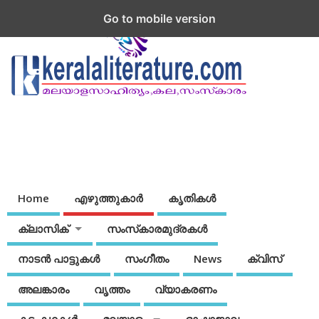
Go to mobile version
Home
എഴുത്തുകാര്‍
കൃതികൾ
ക്ലാസിക്
സംസ്‌കാരമുദ്രകള്‍
നാടന്‍ പാട്ടുകള്‍
സംഗീതം
News
ക്വിസ്
അലങ്കാരം
വൃത്തം
വ്യാകരണം