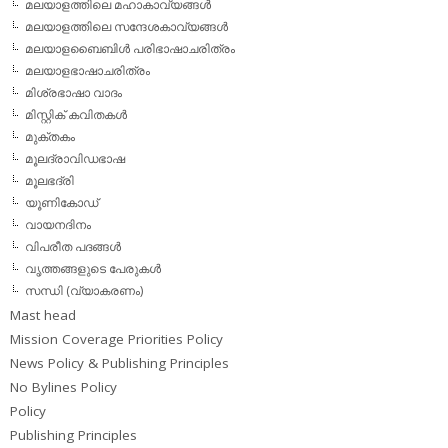
മലയാളത്തിലെ മഹാകാവ്യങ്ങള്‍
മലയാളത്തിലെ സന്ദേശകാവ്യങ്ങള്‍
മലയാളബൈബിള്‍ പരിഭാഷാചരിത്രം
മലയാളഭാഷാചരിത്രം
മിശ്രഭാഷാ വാദം
മിസ്റ്റിക് കവിതകള്‍
മുക്തകം
മൂലദ്രാവിഡഭാഷ
മൂലഭദ്രി
യൂണികോഡ്
വായനദിനം
വിപരീത പദങ്ങള്‍
വൃത്തങ്ങളുടെ പേരുകള്‍
സന്ധി (വ്യാകരണം)
Mast head
Mission Coverage Priorities Policy
News Policy & Publishing Principles
No Bylines Policy
Policy
Publishing Principles