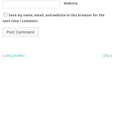
Website
Save my name, email, and website in this browser for the
next time I comment.
«
d¥Q¡d¤n®d«
Q§¡k
»