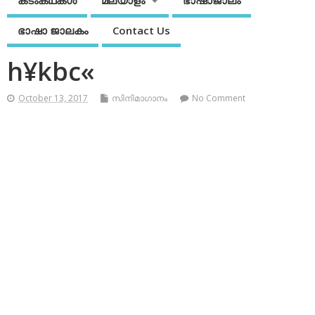
കടംകഥകള്‍
മലയാളം
ഭാഷാജാലം
ഭാഷാ ജാലകം
Contact Us
h¥kbc«
October 13, 2017
സിനിമാഗാനം
No Comment