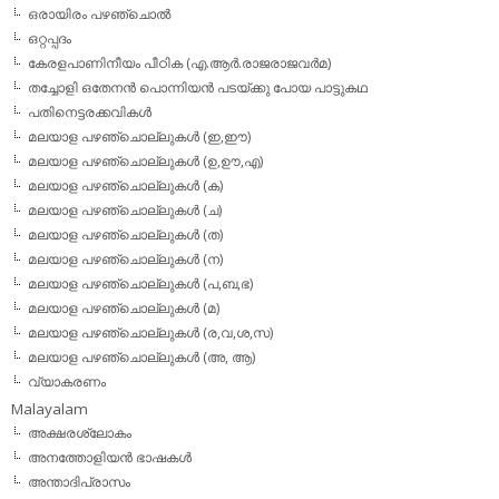
ഒരായിരം പഴഞ്ചൊല്‍
ഒറ്റപ്പദം
കേരളപാണിനീയം പീഠിക (എ.ആര്‍.രാജരാജവര്‍മ)
തച്ചോളി ഒതേനൻ പൊന്നിയൻ പടയ്‌ക്കു പോയ പാട്ടുകഥ
പതിനെട്ടരക്കവികള്‍
മലയാള പഴഞ്ചൊല്ലുകള്‍ (ഇ,ഈ)
മലയാള പഴഞ്ചൊല്ലുകള്‍ (ഉ,ഊ,എ)
മലയാള പഴഞ്ചൊല്ലുകള്‍ (ക)
മലയാള പഴഞ്ചൊല്ലുകള്‍ (ച)
മലയാള പഴഞ്ചൊല്ലുകള്‍ (ത)
മലയാള പഴഞ്ചൊല്ലുകള്‍ (ന)
മലയാള പഴഞ്ചൊല്ലുകള്‍ (പ,ബ,ഭ)
മലയാള പഴഞ്ചൊല്ലുകള്‍ (മ)
മലയാള പഴഞ്ചൊല്ലുകള്‍ (ര,വ,ശ,സ)
മലയാള പഴഞ്ചൊല്ലുകൾ (അ, ആ)
വ്യാകരണം
Malayalam
അക്ഷരശ്ലോകം
അനത്തോളിയന്‍ ഭാഷകള്‍
അന്താദിപ്രാസം