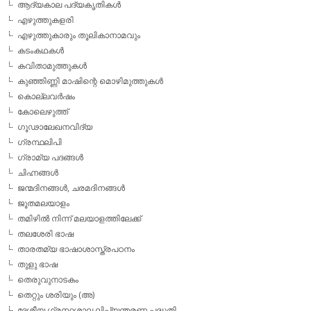
ആദ്യകാല പദ്യകൃതികള്‍
എഴുത്തുകളരി
എഴുത്തുകാരും തൂലികാനാമവും
കടംകഥകള്‍
കവിതാമുത്തുകള്‍
കുഞ്ഞിണ്ണി മാഷിന്റെ മൊഴിമുത്തുകള്‍
കൊല്ലവര്‍ഷം
കോലെഴുത്ത്
ഗൂഢാലേഖനവിദ്യ
ഗ്രന്ഥലിപി
ഗ്രാമ്യ പദങ്ങള്‍
ചിഹ്നങ്ങള്‍
ജന്മദിനങ്ങള്‍, ചരമദിനങ്ങള്‍
ജൂതമലയാളം
തമിഴില്‍ നിന്ന് മലയാളത്തിലേക്ക്
തലശേരി ഭാഷ
താരതമ്യ ഭാഷാശാസ്ത്രപഠനം
തുളു ഭാഷ
തെരുവുനാടകം
തെറ്റും ശരിയും (അ)
ദേശീയ ഗ്രന്ഥശാല ലിപ്യന്തരണ പദ്ധതി