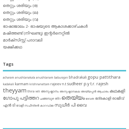
തെറ്റും ശരിയും (ര)
തെറ്റും ശരിയും (ല)
തെറ്റും ശരിയും (വ)
ഭാഷാജാലം 2- ഭാഷയുടെ ആകാശക്കാഴ്ചകള്‍
മഷിത്തണ്ട് (നിഘണ്ടു) ഇന്റര്‍നെറ്റില്‍
മാര്‍ക്‌സിസ്റ്റ് പദാവലി
യക്ഷിക്കഥ
Tags
gopu pattithara
bhadrakali
acharam
anushtanakala
anushtanam
baburajan
sudheer p.y
t.r. rajesh
karmam
rajeev n.t
kadakali
krishnanattam
theyyam
കഥകളി
thira
അനുഷ്ഠാനം
veli
അനുഷ്ഠാനകല
അയ്യപ്പന്‍
ആചാരം
തെയ്യം
ഗോപു പട്ടിത്തറ
ഭദ്രകാളി
രാജീവ്
ചങ്ങമ്പുഴ
തിറ
ദേവത
സുധീര്‍ പി വൈ
എൻ ടി
വേളി
സചീന്ദ്രന്‍ കാറഡ്ക്ക