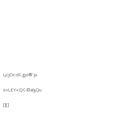
L¡cjOc:d¢.g¡o®´ju
o«L£Y«:Q¢.©alj¡Qu
[][]