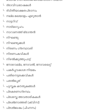
ദ്രാവിഡഭാഷകള്‍
ദ്വിതീയാക്ഷരപ്രാസം
നല്ല മലയാളം എഴുതാന്‍
നാട്ടറിവ്
നാട്യഗൃഹം
നാറാണത്ത് ഭ്രാന്തന്‍
നിഘണ്ടു
നിഘണ്ടുക്കള്‍
നിരണം ഗ്രന്ഥവരി
നിരണംകവികള്‍
നിഴല്‍ക്കുത്തുപാട്ട്
നോവെല്ല, നോവല്‍, നോവലെറ്റ്
പകര്‍പ്പവകാശ നിയമം
പതിനെട്ടരക്കവികള്‍
പരല്‍പ്പേര്
പുസ്തക കൗതുകങ്ങള്‍
പ്രകരണഗ്രന്ഥം
പ്രശസ്ത അവതാരികകള്‍
പ്രശ്‌നോത്തരി (ക്വിസ്)
പ്രശ്ലേഷം (ചിഹ്നനം)