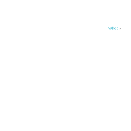
¨Vi®o¢
»