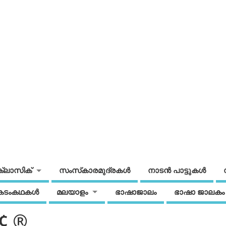
ക്ലാസിക്
സംസ്‌കാരമുദ്രകള്‍
നാടന്‍ പാട്ടുകള്‍
കടംകഥകള്‍
മലയാളം
ഭാഷാജാലം
ഭാഷാ ജാലകം
s¢¸®