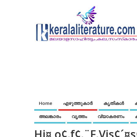
Home
എഴുത്തുകാര്‍
കൃതികൾ
അലങ്കാരം
വൃത്തം
വ്യാകരണം
Hj¤ o¢.f¢.¨F.Vis¢´¤