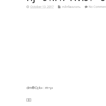
October 13, 2017
സിനിമാഗാനം
No Commen
dm®O¡·k« : m¬¡«
[][]