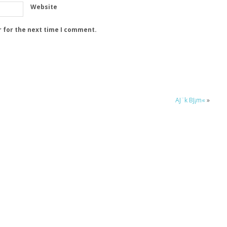
Website
r for the next time I comment.
AJ¨k BJ¡m«
»