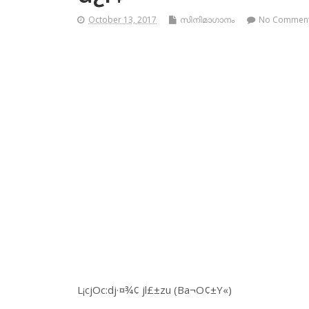
October 13, 2017
സിനിമാഗാനം
No Commen
L¡cjOc:dj·¤¾¢ jl£±zu (Ba¬O¢±Y«)