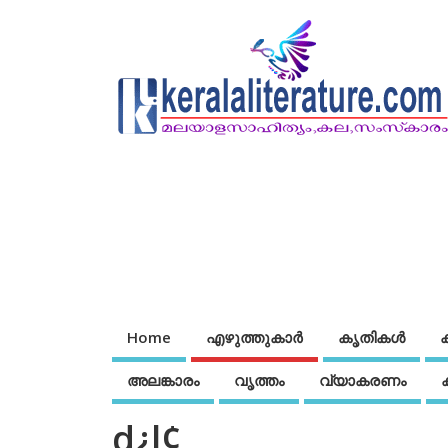
Home
എഴുത്തുകാര്‍
കൃതികൾ
അലങ്കാരം
വൃത്തം
വ്യാകരണം
d¿l¢