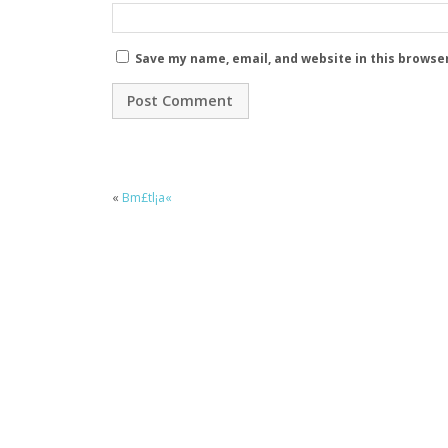
Save my name, email, and website in this browse
«
Bm£tl¡a«