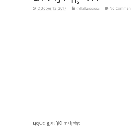
October 13, 2017
സിനിമാഗാനം
No Commen
L¡cjOc: gjX¢´¡l® m¢lJ¤h¡t