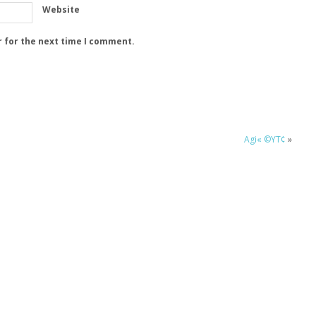
Website
r for the next time I comment.
Agi« ©YT¢
»