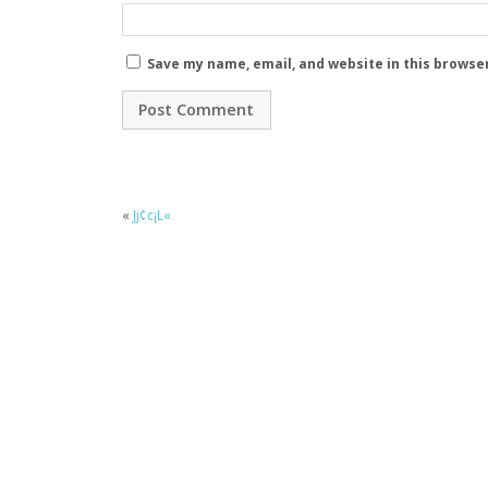
Save my name, email, and website in this browse
«
Jj¢c¡L«