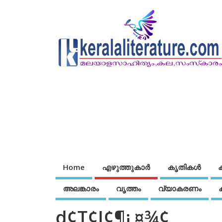
Home
എഴുത്തുകാര്‍
കൃതികൾ
അലങ്കാരം
വൃത്തം
വ്യാകരണം
d¢T¢J¢¶¡¸¤¾¢